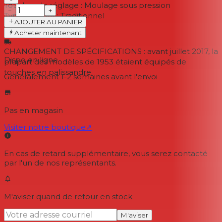
Touches de réglage :
Moulage sous pression
−
+
Type de pont :
Traditionnel
AJOUTER AU PANIER
REMARQUES
Acheter maintenant
CHANGEMENT DE SPÉCIFICATIONS : avant juillet 2017, la
Dispo en ligne
plupart des modèles de 1953 étaient équipés de
touches en palissandre.
Généralement 1-2 semaines
avant l'envoi
Pas en magasin
Visiter notre boutique
↗
En cas de retard supplémentaire, vous serez contacté
par l'un de nos représentants.
M'aviser quand de retour en stock
M'aviser