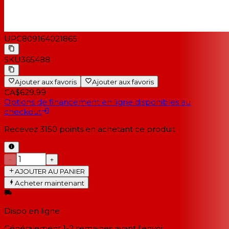
UPC
809164021865
SKU
365488
Ajouter aux favoris
Ajouter aux favoris
CA$629.99
Options de financement en ligne disponibles au
checkout
Recevez
3150
points en achetant ce produit
−
+
AJOUTER AU PANIER
Acheter maintenant
Dispo en ligne
Généralement 1-2 semaines
avant l'envoi