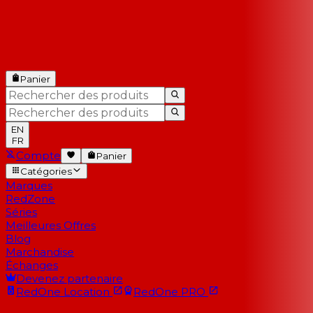
Panier
EN
FR
Compte
Panier
Catégories
Marques
RedZone
Séries
Meilleures Offres
Blog
Marchandise
Échanges
Devenez partenaire
RedOne
Location
RedOne
PRO