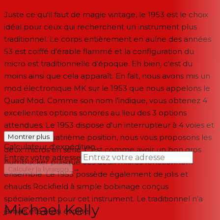
Juste ce qu'il faut de magie vintage, le 1953 est le choix
idéal pour ceux qui recherchent un instrument plus
traditionnel. Le corps entièrement en aulne des années
53 est coiffé d'érable flammé et la configuration du
micro est traditionnelle d'époque. Eh bien, c'est du
moins ainsi que cela apparaît. En fait, nous avons mis un
mod électronique MK sur le 1953 que nous appelons le
Quad Mod. Comme son nom l’indique, vous obtenez 4
excellentes options sonores au lieu des 3 options
attendues. Le 1953 dispose d'un interrupteur à 4 voies et
dans cette quatrième position, nous vous proposons les
Montrer plus
Calculateur d'expédition
deux micros en série. C'est comme avoir un bon gros
Entrez votre adresse
humbucker puisque ces deux micros fonctionnent
→
Calculer la livraison
ensemble. Le 1953 possède également de jolis et
chauds Rockfield à simple bobinage conçus
--
spécialement pour cet instrument. Le traditionnel n’a
Michael Kelly
jamais été aussi évolué.