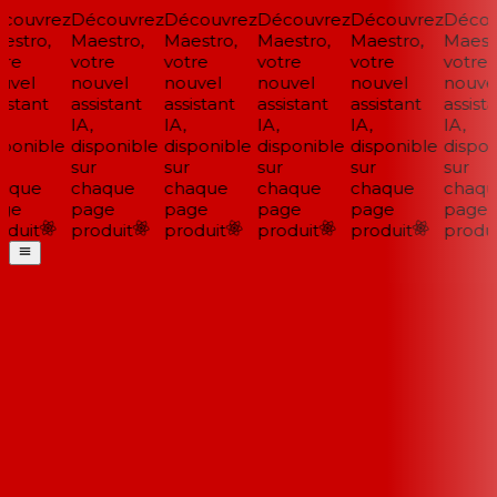
couvrez
Découvrez
Découvrez
Découvrez
Découvrez
Décou
stro,
Maestro,
Maestro,
Maestro,
Maestro,
Maestr
re
votre
votre
votre
votre
votre
vel
nouvel
nouvel
nouvel
nouvel
nouvel
istant
assistant
assistant
assistant
assistant
assista
IA,
IA,
IA,
IA,
IA,
ponible
disponible
disponible
disponible
disponible
dispon
sur
sur
sur
sur
sur
aque
chaque
chaque
chaque
chaque
chaqu
ge
page
page
page
page
page
duit
produit
produit
produit
produit
produi