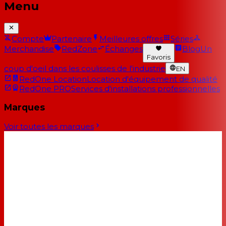
Menu
Compte
Partenaire
Meilleures offres
Séries
Merchandise
RedZone
Échanges
Blog
Un
Favoris
coup d'oeil dans les coulisses de l'industrie
EN
RedOne Location
Location d'équipement de qualité
RedOne PRO
Services d'installations professionnelles
Marques
Voir toutes les marques