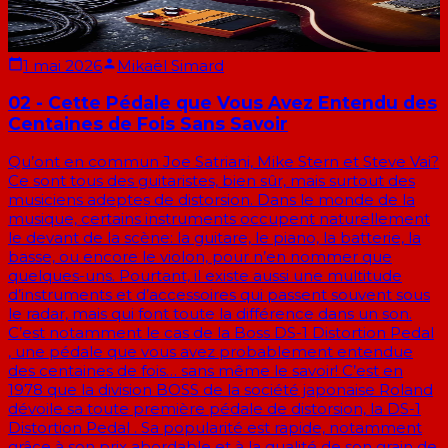
1 mai 2026
Mikaël Simard
02 - Cette Pédale que Vous Avez Entendu des
Centaines de Fois Sans Savoir
Qu’ont en commun Joe Satriani, Mike Stern et Steve Vai?
Ce sont tous des guitaristes, bien sûr, mais surtout des
musiciens adeptes de distorsion. Dans le monde de la
musique, certains instruments occupent naturellement
le devant de la scène: la guitare, le piano, la batterie, la
basse, ou encore le violon, pour n’en nommer que
quelques-uns. Pourtant, il existe aussi une multitude
d’instruments et d’accessoires qui passent souvent sous
le radar, mais qui font toute la différence dans un son.
C’est notamment le cas de la Boss DS-1 Distortion Pedal
, une pédale que vous avez probablement entendue
des centaines de fois… sans même le savoir! C’est en
1978 que la division BOSS de la société japonaise Roland
dévoile sa toute première pédale de distorsion, la DS-1
Distortion Pedal . Sa popularité est rapide, notamment
grâce à son prix abordable et à la qualité de son grain de