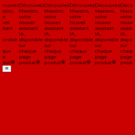
couvrez
Découvrez
Découvrez
Découvrez
Découvrez
Décou
stro,
Maestro,
Maestro,
Maestro,
Maestro,
Maestr
re
votre
votre
votre
votre
votre
vel
nouvel
nouvel
nouvel
nouvel
nouvel
istant
assistant
assistant
assistant
assistant
assista
IA,
IA,
IA,
IA,
IA,
ponible
disponible
disponible
disponible
disponible
dispon
sur
sur
sur
sur
sur
aque
chaque
chaque
chaque
chaque
chaqu
ge
page
page
page
page
page
duit
produit
produit
produit
produit
produi