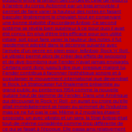
équilibré entre la tension des cordes et celle de ressorts
à l’arrière du corps. Actionné par un bras amovible, il
permet de faire varier la hauteur des notes en faisant
basculer légèrement le chevalet, tout en conservant
une bonne stabilité d’accordage.&nbsp; Ce second
système se révéla bien supérieur à ce pour quoi il avait
été conçu. En plus d’être très efficace pour son utilité
initiale, soit pour faire varier la hauteur des notes, il fut
rapidement adopté dans la décennie suivante avec
l’arrivée d’un genre en plein essor, le&nbsp; Rock ‘n’ Roll .
Le vibrato permit alors de créer des effets de swooping
et de dive-bombing que Fender n’avait jamais envisagés.
Certains vont donc jusqu’à dire que, presque malgré lui,
Fender contribua à façonner l’esthétique sonore et à
populariser le mouvement international que deviendrait
le Rock. La Stratocaster fut finalement présentée au
grand public au printemps 1954 comme la nouvelle
guitare haut de gamme de Fender. Dans une Amérique
qui découvrait le Rock ‘n’ Roll , on aurait pu croire qu’elle
allait immédiatement se hisser au sommet de l’industrie,
mais ce ne fut pas le cas. Même si 2 modèles étaient
proposés, un avec vibrato et un sans, la Strat &nbsp;était
tout-de-même considérée comme trop différente de
ce qui se faisait à l’époque. Elle passa ainsi relativement