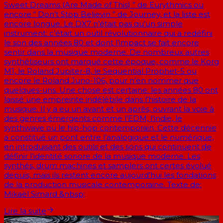
Sweet Dreams (Are Made of This) ” de Eurythmics ou
encore “ Don’t Stop Believin ” de Journey, et la liste est
encore longue. Le DX7 n’était pas qu’un simple
instrument: c’était un outil révolutionnaire qui a redéfini
le son des années 80 et dont l’impact se fait encore
sentir dans la musique moderne. De nombreux autres
synthétiseurs ont marqué cette époque, comme le Korg
M1, le Roland Jupiter-8, le Sequential Prophet-5 ou
encore le Roland Juno-106, pour n’en nommer que
quelques-uns. Une chose est certaine: les années 80 ont
laissé une empreinte indélébile dans l’histoire de la
musique. Il y a eu un avant et un après, ouvrant la voie à
des genres émergents comme l’EDM, l’indie, le
synthwave ou le hip-hop contemporain. Cette décennie
a constitué un pont entre l’analogique et le numérique,
en introduisant des outils et des sons qui continuent de
définir l’identité sonore de la musique moderne. Les
synthés, drum machines et samplers ont certes évolué
depuis, mais ils restent encore aujourd’hui les fondations
de la production musicale contemporaine. Texte de:
Mikaël Simard &nbsp;
Lire la suite