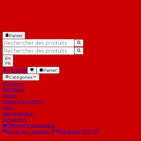
Panier
EN
FR
Compte
Panier
Catégories
Marques
RedZone
Séries
Meilleures Offres
Blog
Marchandise
Échanges
Devenez partenaire
RedOne
Location
RedOne
PRO