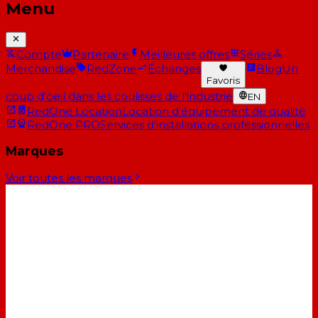
Menu
Compte
Partenaire
Meilleures offres
Séries
Merchandise
RedZone
Échanges
Blog
Un
Favoris
coup d'oeil dans les coulisses de l'industrie
EN
RedOne Location
Location d'équipement de qualité
RedOne PRO
Services d'installations professionnelles
Marques
Voir toutes les marques