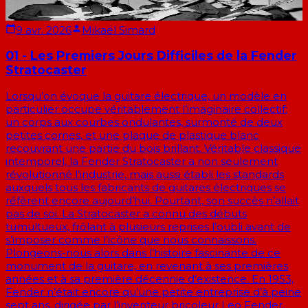
9 avr. 2026
Mikaël Simard
01 - Les Premiers Jours Difficiles de la Fender
Stratocaster
Lorsqu’on évoque la guitare électrique, un modèle en
particulier occupe véritablement l’imaginaire collectif:
un corps aux courbes ondulantes, surmonté de deux
petites cornes, et une plaque de plastique blanc
recouvrant une partie du bois brillant. Véritable classique
intemporel, la Fender Stratocaster a non seulement
révolutionné l’industrie, mais aussi établi les standards
auxquels tous les fabricants de guitares électriques se
réfèrent encore aujourd’hui. Pourtant, son succès n’allait
pas de soi. La Stratocaster a connu des débuts
tumultueux, frôlant à plusieurs reprises l’oubli avant de
s’imposer comme l’icône que nous connaissons.
Plongeons-nous alors dans l’histoire fascinante de ce
monument de la guitare, en revenant à ses premières
années et à sa première décennie d’existence. En 1953,
Fender n’était encore qu’une petite entreprise d’à peine
sept ans, dirigée par l’inventeur bricoleur Leo Fender.