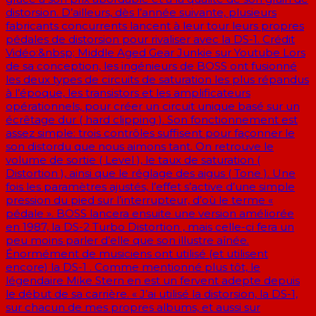
distorsion. D’ailleurs, dès l’année suivante, plusieurs
fabricants concurrents lancent à leur tour leurs propres
pédales de distorsion pour rivaliser avec la DS-1. Crédit
Vidéo:&nbsp; Middle Aged Gear Junkie sur Youtube Lors
de sa conception, les ingénieurs de BOSS ont fusionné
les deux types de circuits de saturation les plus répandus
à l’époque, les transistors et les amplificateurs
opérationnels, pour créer un circuit unique basé sur un
écrêtage dur ( hard clipping ). Son fonctionnement est
assez simple: trois contrôles suffisent pour façonner le
son distordu que nous aimons tant. On retrouve le
volume de sortie ( Level ), le taux de saturation (
Distortion ), ainsi que le réglage des aigus ( Tone ). Une
fois les paramètres ajustés, l’effet s’active d’une simple
pression du pied sur l’interrupteur, d’où le terme «
pédale ». BOSS lancera ensuite une version améliorée
en 1987, la DS-2 Turbo Distortion , mais celle-ci fera un
peu moins parler d’elle que son illustre aînée.
Énormément de musiciens ont utilisé (et utilisent
encore) la DS-1 . Comme mentionné plus tôt, le
légendaire Mike Stern en est un fervent adepte depuis
le début de sa carrière. « J’ai utilisé la distorsion, la DS-1,
sur chacun de mes propres albums, et aussi sur