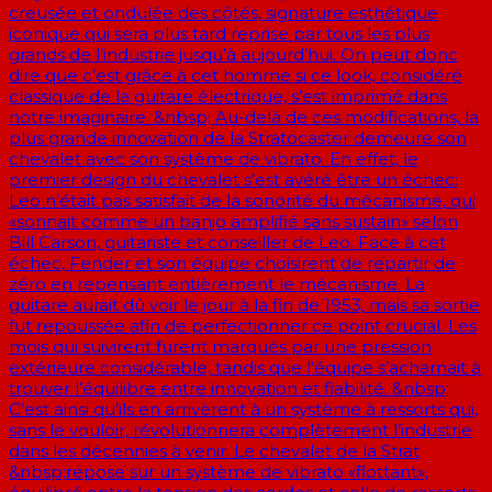
creusée et ondulée des côtés, signature esthétique
iconique qui sera plus tard reprise par tous les plus
grands de l’industrie jusqu’à aujourd’hui. On peut donc
dire que c’est grâce à cet homme si ce look, considéré
classique de la guitare électrique, s’est imprimé dans
notre imaginaire. &nbsp; Au-delà de ces modifications, la
plus grande innovation de la Stratocaster demeure son
chevalet avec son système de vibrato. En effet, le
premier design du chevalet s’est avéré être un échec:
Leo n’était pas satisfait de la sonorité du mécanisme, qui
«sonnait comme un banjo amplifié sans sustain» selon
Bill Carson, guitariste et conseiller de Leo. Face à cet
échec, Fender et son équipe choisirent de repartir de
zéro en repensant entièrement le mécanisme. La
guitare aurait dû voir le jour à la fin de 1953, mais sa sortie
fut repoussée afin de perfectionner ce point crucial. Les
mois qui suivirent furent marqués par une pression
extérieure considérable, tandis que l’équipe s’acharnait à
trouver l’équilibre entre innovation et fiabilité. &nbsp;
C’est ainsi qu’ils en arrivèrent à un système à ressorts qui,
sans le vouloir, révolutionnera complètement l’industrie
dans les décennies à venir. Le chevalet de la Strat
&nbsp;repose sur un système de vibrato «flottant»,