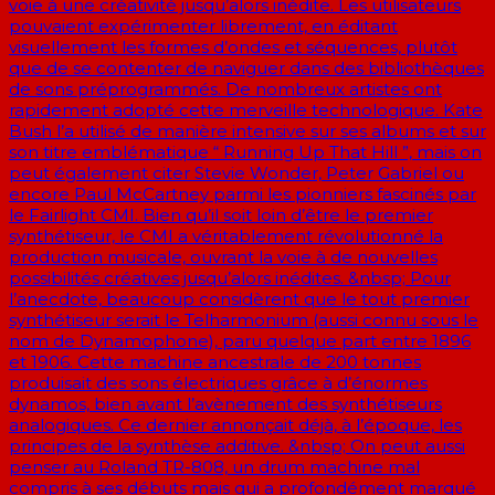
voie à une créativité jusqu’alors inédite. Les utilisateurs
pouvaient expérimenter librement, en éditant
visuellement les formes d’ondes et séquences, plutôt
que de se contenter de naviguer dans des bibliothèques
de sons préprogrammés. De nombreux artistes ont
rapidement adopté cette merveille technologique. Kate
Bush l’a utilisé de manière intensive sur ses albums et sur
son titre emblématique “ Running Up That Hill ”, mais on
peut également citer Stevie Wonder, Peter Gabriel ou
encore Paul McCartney parmi les pionniers fascinés par
le Fairlight CMI. Bien qu’il soit loin d’être le premier
synthétiseur, le CMI a véritablement révolutionné la
production musicale, ouvrant la voie à de nouvelles
possibilités créatives jusqu’alors inédites. &nbsp; Pour
l’anecdote, beaucoup considèrent que le tout premier
synthétiseur serait le Telharmonium (aussi connu sous le
nom de Dynamophone), paru quelque part entre 1896
et 1906. Cette machine ancestrale de 200 tonnes
produisait des sons électriques grâce à d’énormes
dynamos, bien avant l’avènement des synthétiseurs
analogiques. Ce dernier annonçait déjà, à l’époque, les
principes de la synthèse additive. &nbsp; On peut aussi
penser au Roland TR-808, un drum machine mal
compris à ses débuts mais qui a profondément marqué