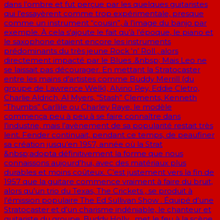
dans l’ombre et fut perçue par les quelques guitaristes
qui l’essayèrent comme trop expérimentale, presque
comme un instrument “cousin”, à l’image du banjo par
exemple. À cela s'ajoute le fait qu’à l’époque, le piano et
le saxophone étaient encore les instruments
prédominants du très jeune Rock ‘n’ Roll , alors
directement impacté par le Blues .&nbsp; Mais Leo ne
se laissait pas décourager. En mettant la Stratocaster
entre les mains d’artistes comme Buddy Merrill (du
groupe de Lawrence Welk), Alvino Rey, Eddie Cletro,
Charlie Aldrich, Al Myers, “Stash” Clements, Kenneth
“Thumbs” Carllile ou Charley Raye, le modèle
commença peu à peu à se faire connaître dans
l’industrie, mais l’avènement de sa popularité restait très
lent. Fender continuait, pendant ce temps, de peaufiner
sa création jusqu’en 1957, année où la Strat
&nbsp;adopta définitivement la forme que nous
connaissons aujourd’hui, avec des matériaux plus
durables et moins coûteux. C’est justement vers la fin de
1957 que la guitare commence vraiment à faire du bruit,
alors qu’un trio du Texas, The Crickets , se produit à
l’émission populaire The Ed Sullivan Show . Équipé d’une
Stratocaster et d’un charisme indéniable, le chanteur et
guitariste du groupe, Buddy Holly , met le feu à la scène.