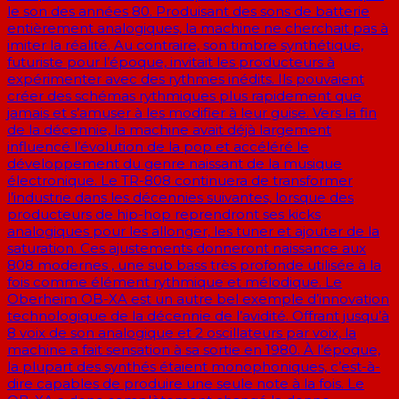
le son des années 80. Produisant des sons de batterie
entièrement analogiques, la machine ne cherchait pas à
imiter la réalité. Au contraire, son timbre synthétique,
futuriste pour l’époque, invitait les producteurs à
expérimenter avec des rythmes inédits. Ils pouvaient
créer des schémas rythmiques plus rapidement que
jamais et s’amuser à les modifier à leur guise. Vers la fin
de la décennie, la machine avait déjà largement
influencé l’évolution de la pop et accéléré le
développement du genre naissant de la musique
électronique. Le TR-808 continuera de transformer
l’industrie dans les décennies suivantes, lorsque des
producteurs de hip-hop reprendront ses kicks
analogiques pour les allonger, les tuner et ajouter de la
saturation. Ces ajustements donneront naissance aux
808 modernes , une sub bass très profonde utilisée à la
fois comme élément rythmique et mélodique. Le
Oberheim OB-XA est un autre bel exemple d’innovation
technologique de la décennie de l’avidité. Offrant jusqu’à
8 voix de son analogique et 2 oscillateurs par voix, la
machine a fait sensation à sa sortie en 1980. À l’époque,
la plupart des synthés étaient monophoniques, c’est-à-
dire capables de produire une seule note à la fois. Le