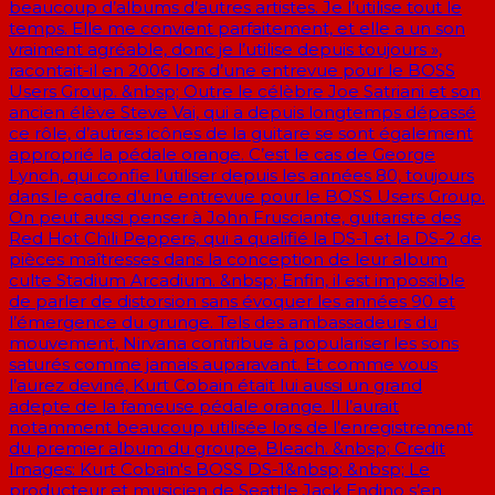
beaucoup d’albums d’autres artistes. Je l’utilise tout le
temps. Elle me convient parfaitement, et elle a un son
vraiment agréable, donc je l’utilise depuis toujours »,
racontait-il en 2006 lors d’une entrevue pour le BOSS
Users Group. &nbsp; Outre le célèbre Joe Satriani et son
ancien élève Steve Vai, qui a depuis longtemps dépassé
ce rôle, d’autres icônes de la guitare se sont également
approprié la pédale orange. C’est le cas de George
Lynch, qui confie l’utiliser depuis les années 80, toujours
dans le cadre d’une entrevue pour le BOSS Users Group.
On peut aussi penser à John Frusciante, guitariste des
Red Hot Chili Peppers, qui a qualifié la DS-1 et la DS-2 de
pièces maîtresses dans la conception de leur album
culte Stadium Arcadium. &nbsp; Enfin, il est impossible
de parler de distorsion sans évoquer les années 90 et
l’émergence du grunge. Tels des ambassadeurs du
mouvement, Nirvana contribue à populariser les sons
saturés comme jamais auparavant. Et comme vous
l’aurez deviné, Kurt Cobain était lui aussi un grand
adepte de la fameuse pédale orange. Il l’aurait
notamment beaucoup utilisée lors de l’enregistrement
du premier album du groupe, Bleach. &nbsp; Credit
Images: Kurt Cobain's BOSS DS-1&nbsp; &nbsp; Le
producteur et musicien de Seattle Jack Endino s’en