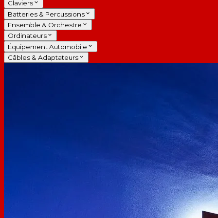
Claviers
Batteries & Percussions
Ensemble & Orchestre
Ordinateurs
Équipement Automobile
Câbles & Adaptateurs