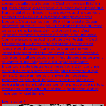
souvient d’ailleurs très bien : « C’est un Twin de 1967. En
fait, je l’ai encore; on l’appelle le “Bleach Twin” parce que
Kurt l’a utilisé sur Bleach . Et je peux vous dire que Kurt
utilisait une BOSS DS-1, la pédale orange avec trois
boutons. C’était son son en 1989. » Par la suite, Cobain
adoptera plutôt la DS-2 pour une bonne partie du reste
de sa carrière. La Boss DS-1 Distortion Pedal s’est
imposée comme un véritable classique de l’industrie.
Comme le souligne Josh Scott de JHS Pedals : « C’est
littéralement LA pédale de distorsion. Quand on dit
“pédale de distorsion”, une boîte orange me vient
immédiatement en tête. Pour moi, c’est une véritable
icône de la culture populaire. » Peu de pédales peuvent
se vanter d’une longévité aussi impressionnante.
Incontournable depuis les années 70, la DS-1 continue
de séduire et son avenir semble plus prometteur que
jamais. Chaque année voit l’arrivée de nouveaux
modèles, et pourtant, le public n’est pas prêt à dire
adieu à la célèbre boîte orange. Une preuve que parfois,
c’est dans la simplicité que réside la perfection. &nbsp;
Texe par: Mikaël Simard
Lire la suite