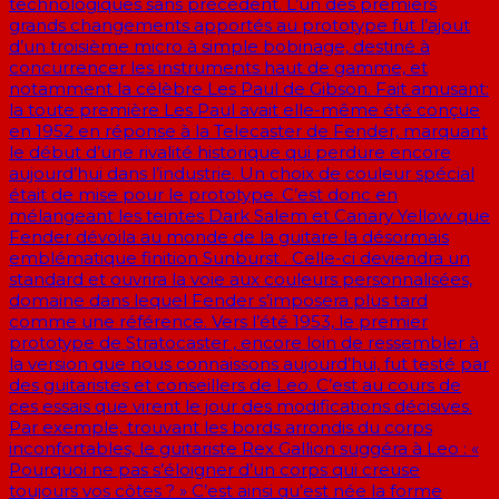
technologiques sans précédent. L’un des premiers
grands changements apportés au prototype fut l’ajout
d’un troisième micro à simple bobinage, destiné à
concurrencer les instruments haut de gamme, et
notamment la célèbre Les Paul de Gibson. Fait amusant:
la toute première Les Paul avait elle-même été conçue
en 1952 en réponse à la Telecaster de Fender, marquant
le début d’une rivalité historique qui perdure encore
aujourd’hui dans l’industrie. Un choix de couleur spécial
était de mise pour le prototype. C’est donc en
mélangeant les teintes Dark Salem et Canary Yellow que
Fender dévoila au monde de la guitare la désormais
emblématique finition Sunburst . Celle-ci deviendra un
standard et ouvrira la voie aux couleurs personnalisées,
domaine dans lequel Fender s’imposera plus tard
comme une référence. Vers l’été 1953, le premier
prototype de Stratocaster , encore loin de ressembler à
la version que nous connaissons aujourd’hui, fut testé par
des guitaristes et conseillers de Leo. C’est au cours de
ces essais que virent le jour des modifications décisives.
Par exemple, trouvant les bords arrondis du corps
inconfortables, le guitariste Rex Gallion suggéra à Leo : «
Pourquoi ne pas s’éloigner d’un corps qui creuse
toujours vos côtes ? » C’est ainsi qu’est née la forme