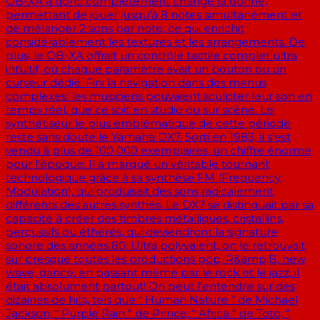
OB-XA a donc complètement changé la donne,
permettant de jouer jusqu’à 8 notes simultanément et
de mélanger 2 sons par note, ce qui enrichit
considérablement les textures et les arrangements. De
plus, le OB-XA offrait un contrôle tactile complet ultra
intuitif, où chaque paramètre avait un bouton ou un
curseur dédié. Fini la navigation dans des menus
complexes: les musiciens pouvaient sculpter leur son en
temps réel, que ce soit en studio ou sur scène. Le
synthétiseur le plus emblématique de cette période
reste sans doute le Yamaha DX7. Sorti en 1983, il s’est
vendu à plus de 100 000 exemplaires, un chiffre énorme
pour l’époque. Il a marqué un véritable tournant
technologique grâce à sa synthèse FM (Frequency
Modulation), qui produisait des sons radicalement
différents des autres synthés. Le DX7 se distinguait par sa
capacité à créer des timbres métalliques, cristallins,
percussifs ou éthérés, qui deviendront la signature
sonore des années 80. Ultra polyvalent, on le retrouvait
sur presque toutes les productions pop, R&amp;B, new
wave, dance, en passant même par le rock et le jazz, il
était absolument partout! On peut l’entendre sur des
dizaines de hits, tels que “ Human Nature ” de Michael
Jackson, “ Purple Rain ” de Prince, “ Africa ” de Toto, “