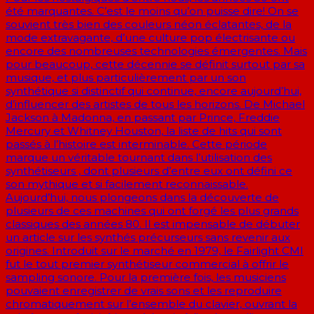
été marquantes. C’est le moins qu’on puisse dire! On se
souvient très bien des couleurs néon éclatantes, de la
mode extravagante, d’une culture pop électrisante ou
encore des nombreuses technologies émergentes. Mais
pour beaucoup, cette décennie se définit surtout par sa
musique, et plus particulièrement par un son
synthétique si distinctif qui continue, encore aujourd’hui,
d’influencer des artistes de tous les horizons. De Michael
Jackson à Madonna, en passant par Prince, Freddie
Mercury et Whitney Houston, la liste de hits qui sont
passés à l’histoire est interminable. Cette période
marque un véritable tournant dans l’utilisation des
synthétiseurs , dont plusieurs d’entre eux ont défini ce
son mythique et si facilement reconnaissable.
Aujourd’hui, nous plongeons dans la découverte de
plusieurs de ces machines qui ont forgé les plus grands
classiques des années 80. Il est impensable de débuter
un article sur les synthés précurseurs sans revenir aux
origines. Introduit sur le marché en 1979, le Fairlight CMI
fut le tout premier synthétiseur commercial à offrir le
sampling sonore. Pour la première fois, les musiciens
pouvaient enregistrer de vrais sons et les reproduire
chromatiquement sur l’ensemble du clavier, ouvrant la