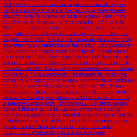
Malgré sa jeunesse, la compagnie connaissait déjà un
certain succès grâce au lancement, quelques années
plus tôt, de la Telecaster et de la Precision Bass . Mais
derrière cette réussite, Fender planchait déjà depuis
1951 sur le successeur de la Telecaster , rêvant de créer
une guitare capable de rivaliser avec les modèles haut
de gamme.&nbsp; N’étant pas un musicien accompli et
peu attaché aux traditions de fabrication, Leo posait sur
l’instrument un regard neuf. Son objectif n’était pas de
révolutionner l’industrie, mais simplement de construire,
selon ses propres critères, la meilleure guitare possible.
Dès la fin de 1952, il avait déjà expérimenté de nouveaux
micros et un chevalet inédit. Cependant, le prototype
conservait&nbsp; encore plusieurs éléments esthétiques
hérités de ses prédécesseurs à l’aube de 1953.&nbsp;
C’est à cette époque que Don Randall, le directeur des
ventes de Fender, eut l’idée qui allait marquer l’histoire:
la baptiser Stratocaster . L’origine du nom fait toujours
débat à l’heure actuelle. Les deux théories les plus
courantes suggèrent que Randall se serait inspiré soit de
la stratosphère, soit du Boeing 377 Stratocruiser , pour
symboliser les “hauteurs stratosphériques” que
l’instrument atteindrait grâce à ses avancées