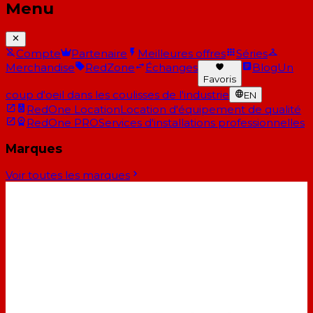
Menu
Compte
Partenaire
Meilleures offres
Séries
Merchandise
RedZone
Échanges
Blog
Un
Favoris
coup d'oeil dans les coulisses de l'industrie
EN
RedOne Location
Location d'équipement de qualité
RedOne PRO
Services d'installations professionnelles
Marques
Voir toutes les marques