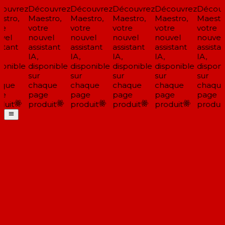
ouvrez
Découvrez
Découvrez
Découvrez
Découvrez
Découv
tro,
Maestro,
Maestro,
Maestro,
Maestro,
Maestro
e
votre
votre
votre
votre
votre
el
nouvel
nouvel
nouvel
nouvel
nouvel
stant
assistant
assistant
assistant
assistant
assistan
IA,
IA,
IA,
IA,
IA,
onible
disponible
disponible
disponible
disponible
disponib
sur
sur
sur
sur
sur
que
chaque
chaque
chaque
chaque
chaque
e
page
page
page
page
page
uit
produit
produit
produit
produit
produit