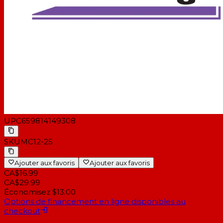
UPC
659814149308
SKU
MC12-25
Ajouter aux favoris
Ajouter aux favoris
CA$16.99
CA$29.99
Économisez $13.00
Options de financement en ligne disponibles au
checkout