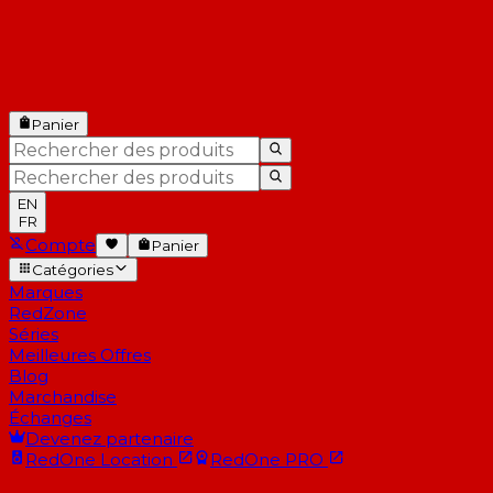
Panier
EN
FR
Compte
Panier
Catégories
Marques
RedZone
Séries
Meilleures Offres
Blog
Marchandise
Échanges
Devenez partenaire
RedOne
Location
RedOne
PRO