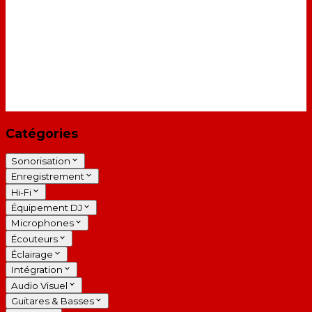
Catégories
Sonorisation
Enregistrement
Hi-Fi
Équipement DJ
Microphones
Écouteurs
Éclairage
Intégration
Audio Visuel
Guitares & Basses