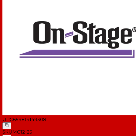
UPC
659814149308
SKU
MC12-25