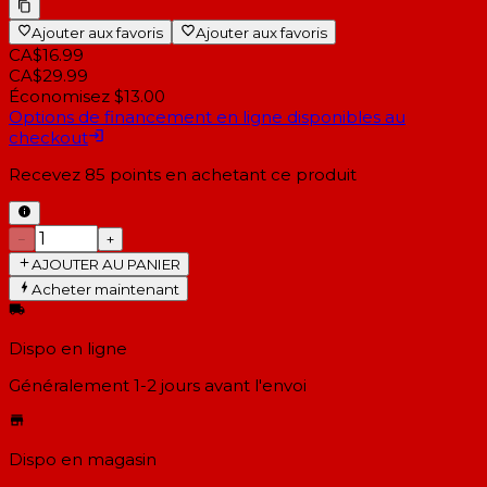
Ajouter aux favoris
Ajouter aux favoris
CA$16.99
CA$29.99
Économisez $13.00
Options de financement en ligne disponibles au
checkout
Recevez
85
points en achetant ce produit
−
+
AJOUTER AU PANIER
Acheter maintenant
Dispo en ligne
Généralement 1-2 jours
avant l'envoi
Dispo en magasin