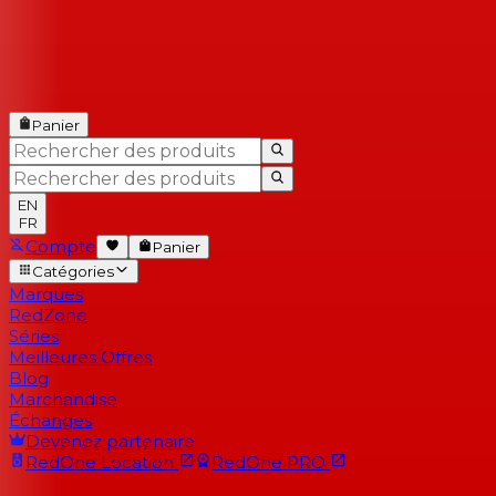
Panier
EN
FR
Compte
Panier
Catégories
Marques
RedZone
Séries
Meilleures Offres
Blog
Marchandise
Échanges
Devenez partenaire
RedOne
Location
RedOne
PRO