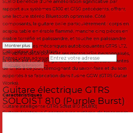
SL810 bénéficie d'une amélioration significative par
rapport aux systèmes G100 et G150 précédents, offrant
une lecture stéréo Bluetooth optimisée. Côté
composants, la guitare brille particulièrement : corps en
acajou, table en érable flammé, manche cinq pièces en
érable torréfié et palissandre, et touche en palissandre
indien. Avec ses mécaniques autobloquantes GTRS LT2,
Montrer plus
Calculateur d'expédition
son vibrato deux points et ses micros HSH personnalisés,
Entrez votre adresse
la SL810 est l'une des guitares les plus impressionnantes
→
Calculer la livraison
de GTRS à ce jour, témoignant du savoir-faire et du soin
apportés à sa fabrication dans l'usine GGW (GTRS Guitar
--
Works).
Guitare électrique GTRS
Caractéristiques
SOLOIST 810 (Purple Burst)
Guitare intelligente GTRS Solist 810 (SL810)
Guitare électrique 6 cordes avec système de traitement
intelligent GTRS intégré
Elle combine une guitare électrique classique avec des
options modernes de conception sonore numérique, de