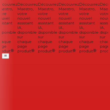
couvrez
Découvrez
Découvrez
Découvrez
Découvrez
Décou
estro,
Maestro,
Maestro,
Maestro,
Maestro,
Maest
tre
votre
votre
votre
votre
votre
uvel
nouvel
nouvel
nouvel
nouvel
nouve
sistant
assistant
assistant
assistant
assistant
assist
IA,
IA,
IA,
IA,
IA,
sponible
disponible
disponible
disponible
disponible
dispon
r
sur
sur
sur
sur
sur
aque
chaque
chaque
chaque
chaque
chaqu
ge
page
page
page
page
page
oduit
produit
produit
produit
produit
produi