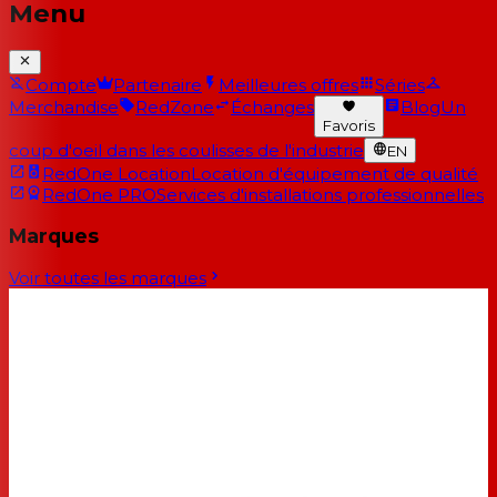
Menu
Compte
Partenaire
Meilleures offres
Séries
Merchandise
RedZone
Échanges
Blog
Un
Favoris
coup d'oeil dans les coulisses de l'industrie
EN
RedOne Location
Location d'équipement de qualité
RedOne PRO
Services d'installations professionnelles
Marques
Voir toutes les marques