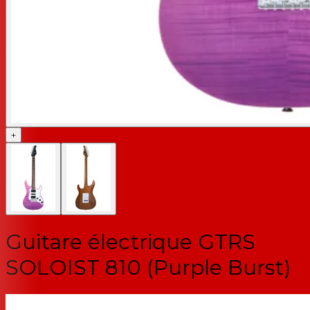
+
Guitare électrique GTRS
SOLOIST 810 (Purple Burst)