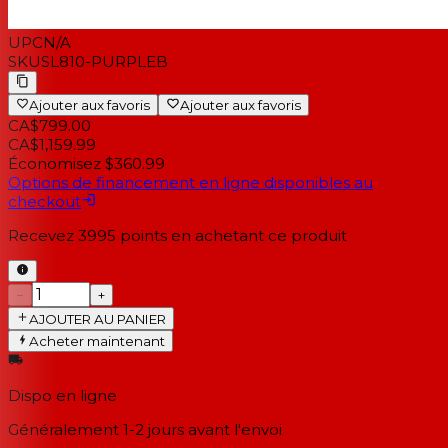
UPC
N/A
SKU
SL810-PURPLEB
Ajouter aux favoris
Ajouter aux favoris
CA$799.00
CA$1,159.99
Économisez $360.99
Options de financement en ligne disponibles au
checkout
Recevez
3995
points en achetant ce produit
−
+
AJOUTER AU PANIER
Acheter maintenant
Dispo en ligne
Généralement 1-2 jours
avant l'envoi