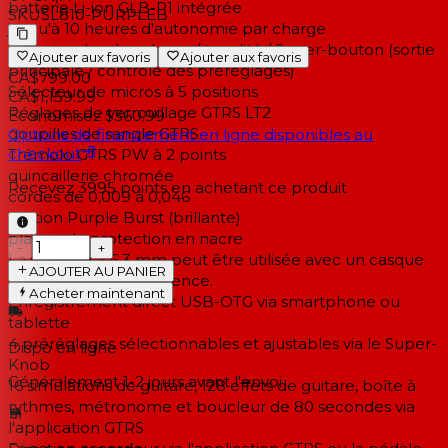
batterie Li-ion GLB-P1 intégrée
SKU
SL810-PURPLEB
jusqu'à 10 heures d'autonomie par charge
commandes de volume / tonalité / Super-bouton (sortie
Ajouter aux favoris
Ajouter aux favoris
principale / contrôle des préréglages)
CA$799.00
Sélecteur de micros à 5 positions
CA$1,159.99
Réglages de verrouillage GTRS LT2
Économisez $360.99
goupilles de sangle GTRS
Options de financement en ligne disponibles au
checkout
Trémolo GTRS PW à 2 points
quincaillerie chromée
Recevez
3995
points en achetant ce produit
cordes de 0,009 à 0,046
Finition Purple Burst (brillante)
plaque de protection en nacre
−
+
La sortie jack 6,3 mm peut être utilisée avec un casque
AJOUTER AU PANIER
pour s'entraîner en silence.
Acheter maintenant
Enregistrement direct USB-OTG via smartphone ou
tablette
4 préréglages sélectionnables et ajustables via le Super-
Dispo en ligne
Knob
Généralement 1-2 jours
avant l'envoi
16 simulations de guitare, 128 effets de guitare, boîte à
rythmes, métronome et boucleur de 80 secondes via
l'application GTRS