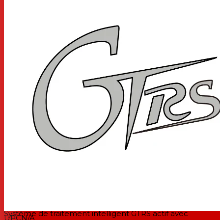
modélisation de tonalité, de préréglages
sélectionnables, de différentes options de sortie et de
contrôle sans fil (via la pédale sans fil GWF4 en option).
L'application gratuite GTRS fonctionne comme un
logiciel d'édition pour la guitare GTRS.
version pour droitier
échelle de 25,5 pouces (647,7 mm)
construction boulonnée
table en érable flammé
Corps en acajou
Manche 5 pièces en érable torréfié/palissandre (profil C
standard) avec finition satinée naturelle
touche en palissandre
Rayon de touche de 12 pouces
noix d'os
largeur de l'écrou : 1,65 po (42 mm)
24 frettes jumbo en maillechort
Micro humbucker GTRS SL-1N (manche)
Micro simple bobinage GTRS SL-1M (milieu)
Micro humbucker GTRS SL-1B (chevalet)
Système de traitement intelligent GTRS actif avec
UPC
N/A