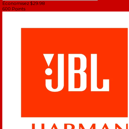
Économisez $29.98
600
Points