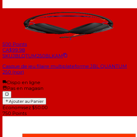
500
Points
CA$99.98
SKU
JBLQTUM250BLKAM
Casque de jeu filaire multiplateforme JBL QUANTUM
250 (noir)
Dispo en ligne
Pas en magasin
Ajouter au Panier
Économisez $50.00
750
Points