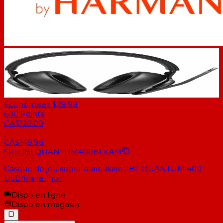
Économisez $29.98
600
Points
CA$120.00
CA$149.98
SKU
JBLQUANTUM400BLKAM
Casque de jeu supra-auriculaire JBL QUANTUM 400
USB/filaire (noir)
Dispo en ligne
Dispo en magasin