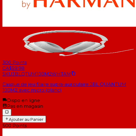
300
Points
CA$59.98
SKU
JBLQTUM100M2WHTAM
Casque de jeu filaire supra-auriculaire JBL QUANTUM
100M2 avec micro (blanc)
Dispo en ligne
Pas en magasin
Ajouter au Panier
500
Points