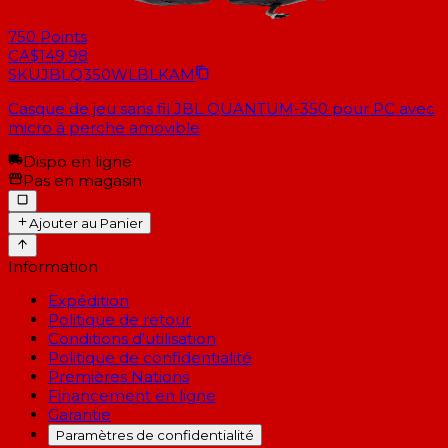
750
Points
CA$149.98
SKU
JBLQ350WLBLKAM
Casque de jeu sans fil JBL QUANTUM-350 pour PC avec
micro à perche amovible
Dispo en ligne
Pas en magasin
Ajouter au Panier
Information
Expédition
Politique de retour
Conditions d'utilisation
Politique de confidentialité
Premières Nations
Financement en ligne
Garantie
Paramètres de confidentialité