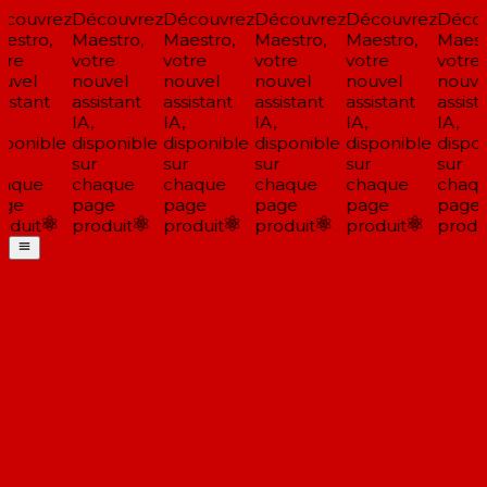
couvrez
Découvrez
Découvrez
Découvrez
Découvrez
Décou
estro,
Maestro,
Maestro,
Maestro,
Maestro,
Maestr
tre
votre
votre
votre
votre
votre
uvel
nouvel
nouvel
nouvel
nouvel
nouve
istant
assistant
assistant
assistant
assistant
assista
IA,
IA,
IA,
IA,
IA,
sponible
disponible
disponible
disponible
disponible
dispon
r
sur
sur
sur
sur
sur
aque
chaque
chaque
chaque
chaque
chaqu
ge
page
page
page
page
page
oduit
produit
produit
produit
produit
produi