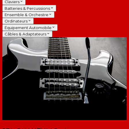
Claviers
Batteries & Percussions
Ensemble & Orchestre
Ordinateurs
Équipement Automobile
Câbles & Adaptateurs