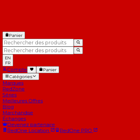
Panier
EN
FR
Compte
Panier
Catégories
Marques
RedZone
Séries
Meilleures Offres
Blog
Marchandise
Échanges
Devenez partenaire
RedOne
Location
RedOne
PRO