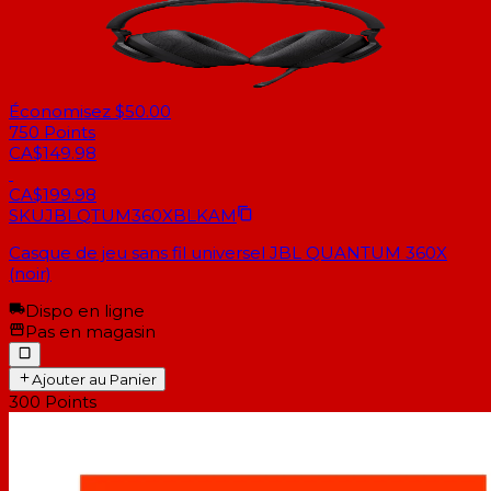
Économisez $50.00
750
Points
CA$149.98
CA$199.98
SKU
JBLQTUM360XBLKAM
Casque de jeu sans fil universel JBL QUANTUM 360X
(noir)
Dispo en ligne
Pas en magasin
Ajouter au Panier
300
Points