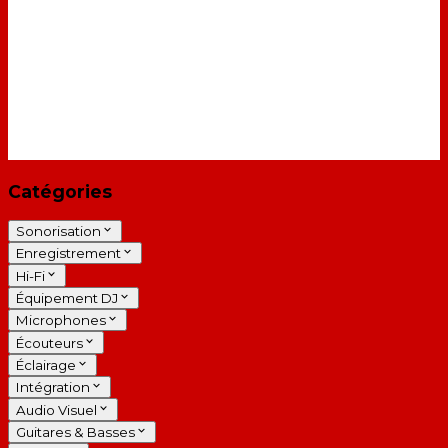
Catégories
Sonorisation
Enregistrement
Hi-Fi
Équipement DJ
Microphones
Écouteurs
Éclairage
Intégration
Audio Visuel
Guitares & Basses