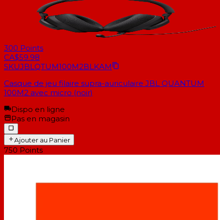
300
Points
CA$59.98
SKU
JBLQTUM100M2BLKAM
Casque de jeu filaire supra-auriculaire JBL QUANTUM
100M2 avec micro (noir)
Dispo en ligne
Pas en magasin
Ajouter au Panier
750
Points