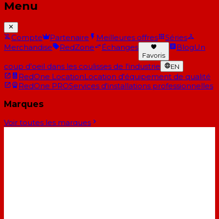
Menu
Compte
Partenaire
Meilleures offres
Séries
Merchandise
RedZone
Échanges
Blog
Un
Favoris
coup d'oeil dans les coulisses de l'industrie
EN
RedOne Location
Location d'équipement de qualité
RedOne PRO
Services d'installations professionnelles
Marques
Voir toutes les marques