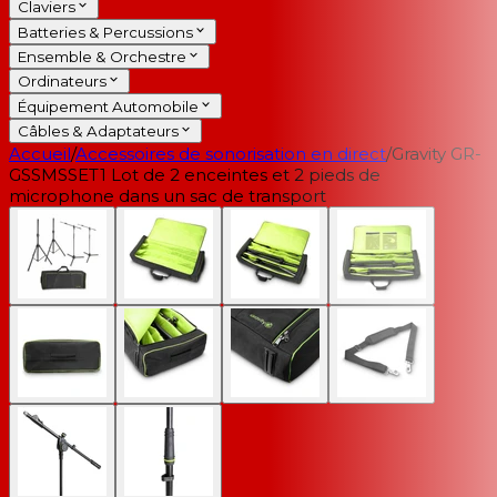
Claviers
Batteries & Percussions
Ensemble & Orchestre
Ordinateurs
Équipement Automobile
Câbles & Adaptateurs
Accueil
/
Accessoires de sonorisation en direct
/
Gravity GR-
GSSMSSET1 Lot de 2 enceintes et 2 pieds de
microphone dans un sac de transport