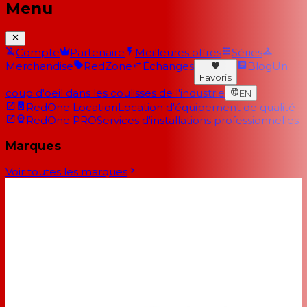
Menu
Compte
Partenaire
Meilleures offres
Séries
Merchandise
RedZone
Échanges
Blog
Un
Favoris
coup d'oeil dans les coulisses de l'industrie
EN
RedOne Location
Location d'équipement de qualité
RedOne PRO
Services d'installations professionnelles
Marques
Voir toutes les marques