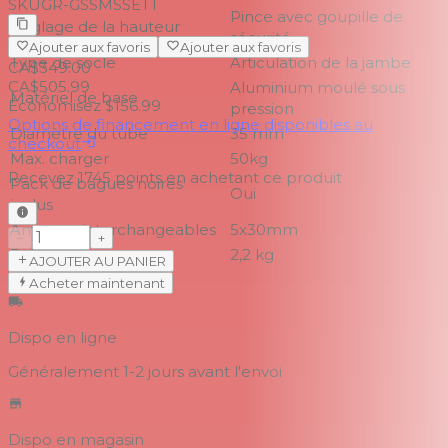
SKU
GR-GSSMSSET1
Pince avec goupille de
Réglage de la hauteur
sécurité
Ajouter aux favoris
Ajouter aux favoris
Type de socle
Articulation de la jambe
CA$349.00
CA$505.99
Aluminium moulé sous
Matériel de base
Économisez $156.99
pression
Options de financement en ligne disponibles au
Diamètre du tube
35 mm
checkout
Max. charger
50kg
Recevez
1745
points en achetant ce produit
Pack de bagues noires
Oui
inclus
Anneaux interchangeables
5x30mm
−
+
Poids
2,2 kg
AJOUTER AU PANIER
Acheter maintenant
Dispo en ligne
Généralement 1-2 jours
avant l'envoi
Dispo en magasin