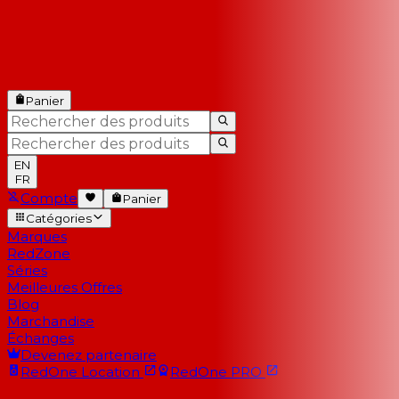
Panier
EN
FR
Compte
Panier
Catégories
Marques
RedZone
Séries
Meilleures Offres
Blog
Marchandise
Échanges
Devenez partenaire
RedOne
Location
RedOne
PRO