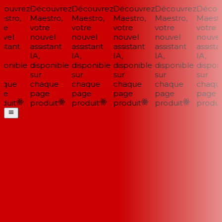
ouvrez
Découvrez
Découvrez
Découvrez
Découvrez
Découv
stro,
Maestro,
Maestro,
Maestro,
Maestro,
Maestro
re
votre
votre
votre
votre
votre
vel
nouvel
nouvel
nouvel
nouvel
nouvel
stant
assistant
assistant
assistant
assistant
assistan
IA,
IA,
IA,
IA,
IA,
onible
disponible
disponible
disponible
disponible
disponi
sur
sur
sur
sur
sur
que
chaque
chaque
chaque
chaque
chaque
e
page
page
page
page
page
duit
produit
produit
produit
produit
produit