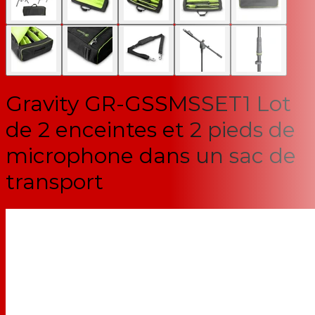
Gravity GR-GSSMSSET1 Lot
de 2 enceintes et 2 pieds de
microphone dans un sac de
transport