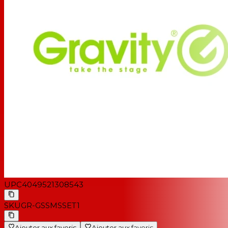
UPC
4049521308543
SKU
GR-GSSMSSET1
Ajouter aux favoris
Ajouter aux favoris