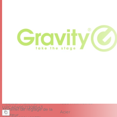
Max. hauteur
1690 millimètres
Longueur de transport
1050 millimètres
Réglage de la hauteur
Oui
Type de socle
Trépied
Matériel de base
Zinc moulé sous pression
Modèle de flèche
Ajustement en 2 points
Longueur de la flèche
880 millimètres
Anneaux interchangeables
4x20mm
Poids
2,7 kg
GSP5211B - Support d'enceinte Gravity SSMS SET 1 35
mm, Aluminium
Taper
Supports d'enceintes
Matériau du tube
Aluminium
Couleur du tube
Noir
Hauteur minimale
1060 millimètres
hauteur maximum
1950 millimètres
UPC
4049521308543
Matériel de réglage de la
Acier
hauteur