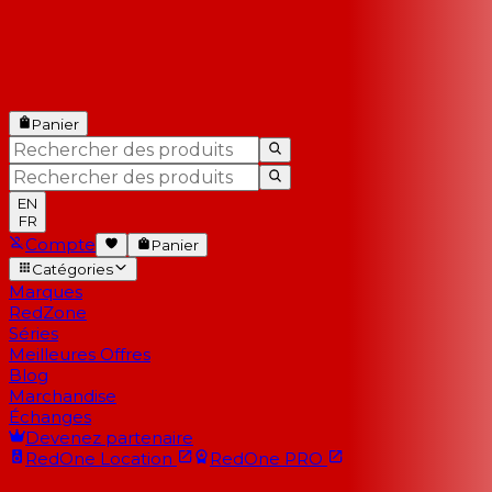
Panier
EN
FR
Compte
Panier
Catégories
Marques
RedZone
Séries
Meilleures Offres
Blog
Marchandise
Échanges
Devenez partenaire
RedOne
Location
RedOne
PRO