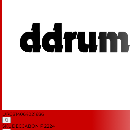
UPC
814064021686
SKU
DECCABON F 2224