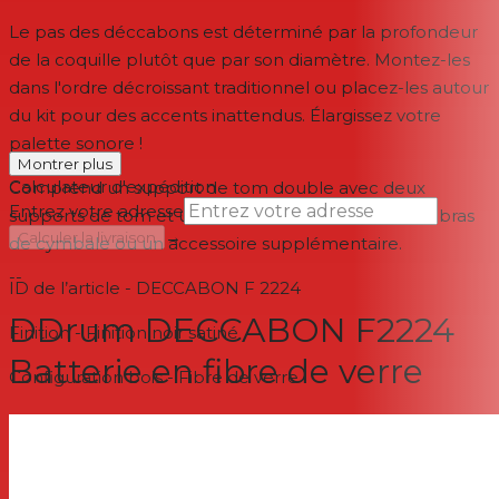
Le pas des déccabons est déterminé par la profondeur
de la coquille plutôt que par son diamètre. Montez-les
dans l'ordre décroissant traditionnel ou placez-les autour
du kit pour des accents inattendus. Élargissez votre
palette sonore !
Montrer plus
Calculateur d'expédition
Comprend un support de tom double avec deux
Entrez votre adresse
supports de tom et un support Tri pour ajouter un bras
→
Calculer la livraison
de cymbale ou un accessoire supplémentaire.
--
ID de l’article - DECCABON F 2224
DDrum DECCABON F2224
Finition - Finition noir satiné
Batterie en fibre de verre
Configuration bois - Fibre de verre
Type de cosse – Cosse ovale série D chromée
Spécifications du cerceau : triple bride de 1,6 MM