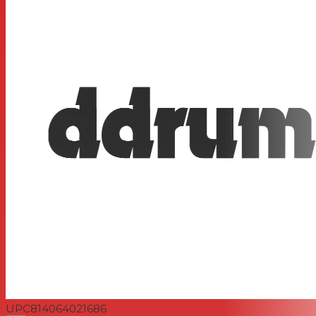
Spécification du bord d'appui - 45 degrés
Type de montage en suspension - directement sur le
support de coque
UPC
814064021686