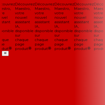
couvrez
Découvrez
Découvrez
Découvrez
Découvrez
Décou
stro,
Maestro,
Maestro,
Maestro,
Maestro,
Maestr
re
votre
votre
votre
votre
votre
vel
nouvel
nouvel
nouvel
nouvel
nouvel
istant
assistant
assistant
assistant
assistant
assista
IA,
IA,
IA,
IA,
IA,
ponible
disponible
disponible
disponible
disponible
disponi
sur
sur
sur
sur
sur
aque
chaque
chaque
chaque
chaque
chaqu
ge
page
page
page
page
page
duit
produit
produit
produit
produit
produi