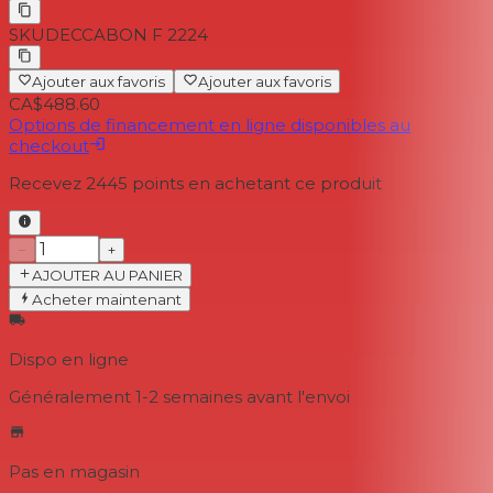
SKU
DECCABON F 2224
Ajouter aux favoris
Ajouter aux favoris
CA$488.60
Options de financement en ligne disponibles au
checkout
Recevez
2445
points en achetant ce produit
−
+
AJOUTER AU PANIER
Acheter maintenant
Dispo en ligne
Généralement 1-2 semaines
avant l'envoi
Pas en magasin