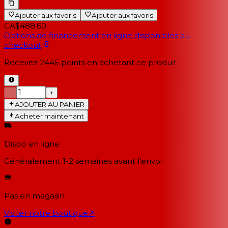
Ajouter aux favoris
Ajouter aux favoris
CA$488.60
Options de financement en ligne disponibles au
checkout
Recevez
2445
points en achetant ce produit
−
+
AJOUTER AU PANIER
Acheter maintenant
Dispo en ligne
Généralement 1-2 semaines
avant l'envoi
Pas en magasin
Visiter notre boutique
↗