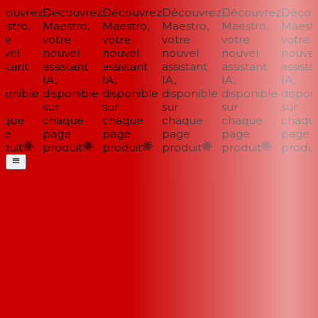
ouvrez
Découvrez
Découvrez
Découvrez
Découvrez
Découv
stro,
Maestro,
Maestro,
Maestro,
Maestro,
Maestro
e
votre
votre
votre
votre
votre
vel
nouvel
nouvel
nouvel
nouvel
nouvel
stant
assistant
assistant
assistant
assistant
assistan
IA,
IA,
IA,
IA,
IA,
onible
disponible
disponible
disponible
disponible
disponi
sur
sur
sur
sur
sur
que
chaque
chaque
chaque
chaque
chaque
e
page
page
page
page
page
uit
produit
produit
produit
produit
produit