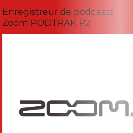
Enregistreur de podcasts
Zoom PODTRAK P2