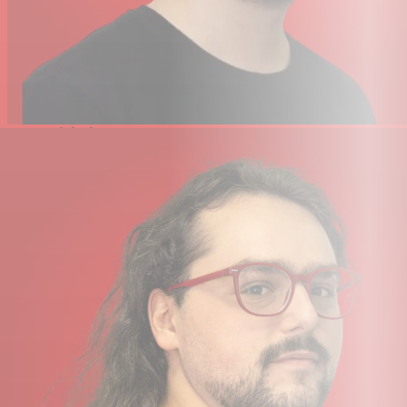
Réduction du bruit par IA, compresseur principal
Effet de tonalité avec égalisation et dé-esseur
Enregistrement audio 24 bits / 48 kHz
2 sorties casque pour le monitoring
Accessibilité pour les personnes malvoyantes
4 h d'autonomie avec 4 piles AA ou alimentation USB-C
Caractéristiques
Enregistreur portable
Enregistreur de
Facteur de forme
terrain
Nombre de pistes
4
Nombre de canaux d'entrée
4
Taux d'échantillonnage maximal
48 kHz / 24 bits
Microphone
Non
Nombre d'entrées microphone
2
Haut-parleur intégré
Non
Prise en charge des cartes
SD (1 To)
mémoire
Stockage interne
Non