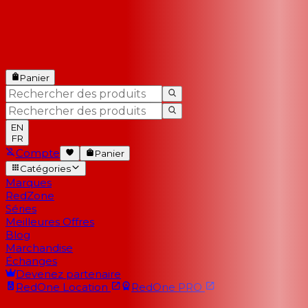
Panier
EN
FR
Compte
Panier
Catégories
Marques
RedZone
Séries
Meilleures Offres
Blog
Marchandise
Échanges
Devenez partenaire
RedOne
Location
RedOne
PRO