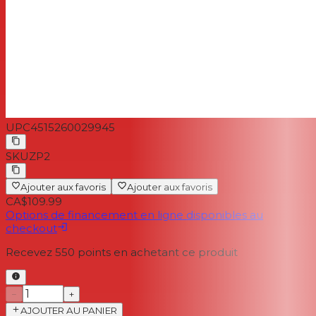
UPC
4515260029945
SKU
ZP2
Ajouter aux favoris
Ajouter aux favoris
CA$109.99
Options de financement en ligne disponibles au
checkout
Recevez
550
points en achetant ce produit
−
+
AJOUTER AU PANIER