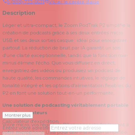
1-(888)-733-6631
Visiter le centre d'aide
Description
Léger et ultra-compact, le Zoom PodTrak P2 simplifie la
création de podcasts grâce à ses deux entrées micro
USB et ses deux sorties casque : idéal pour enregistrer
partout. La réduction de bruit par IA garantit un son
d'une clarté exceptionnelle, tandis que la fonction mix-
minus élimine l'écho. Que vous diffusiez en direct,
enregistriez des vidéos ou produisiez un podcast de
haute qualité, les commandes intuitives, le réglage de
tonalité intégré et les options d'alimentation flexibles du
P2 en font une solution tout-en-un performante.
Une solution de podcasting véritablement portable
pour les créateurs
Montrer plus
Calculateur d'expédition
Votre micro, vos règles : le P2 se connecte facilement à
Entrez votre adresse
votre microphone USB pour une installation simplifiée.
→