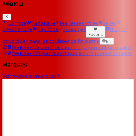
Menu
Compte
Partenaire
Meilleures offres
Séries
Merchandise
RedZone
Échanges
Blog
Un
Favoris
coup d'oeil dans les coulisses de l'industrie
EN
RedOne Location
Location d'équipement de qualité
RedOne PRO
Services d'installations professionnelles
Marques
Voir toutes les marques