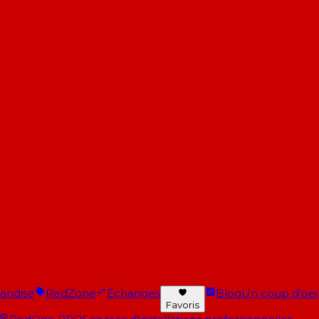
andise
RedZone
Échanges
Blog
Un coup d'oeil 
Favoris