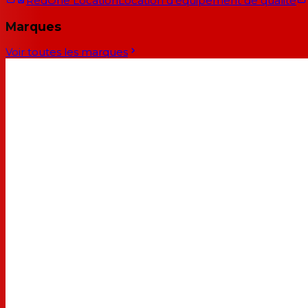
RedOne Location
Location d'équipement de qualité
Marques
Voir toutes les marques