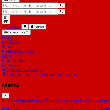
EN
FR
Compte
Panier
Catégories
Marques
RedZone
Séries
Meilleures Offres
Blog
Marchandise
Échanges
Devenez partenaire
RedOne
Location
RedOne
PRO
Menu
Compte
Partenaire
Meilleures offres
Séries
Merch