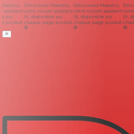
aestro,
Découvrez Maestro,
Découvrez Maestro,
Décou
 assistant
votre nouvel assistant
votre nouvel assistant
votre 
e sur
IA, disponible sur
IA, disponible sur
IA, di
 produit
chaque page produit
chaque page produit
chaqu