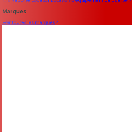
RedOne Location
Location d'équipement de qualité
Marques
Voir toutes les marques