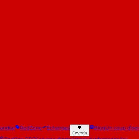
andise
RedZone
Échanges
Blog
Un coup d'oeil 
Favoris