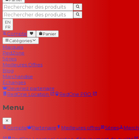
EN
FR
Compte
Panier
Catégories
Marques
RedZone
Séries
Meilleures Offres
Blog
Marchandise
Échanges
Devenez partenaire
RedOne
Location
RedOne
PRO
Menu
Compte
Partenaire
Meilleures offres
Séries
Merch