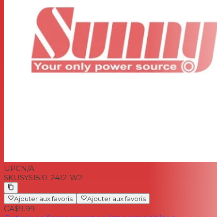
UPC
N/A
SKU
SYS1531-2412-W2
Ajouter aux favoris
Ajouter aux favoris
CA$9.99