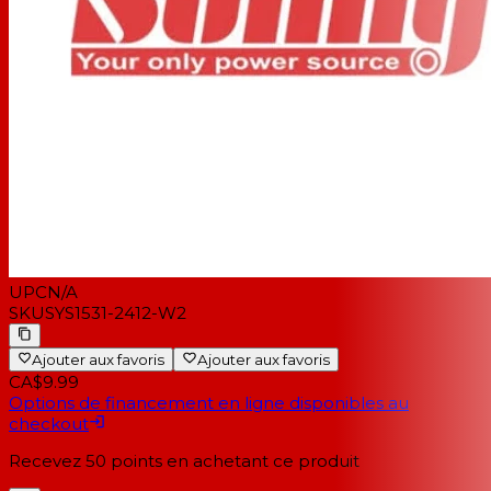
UPC
N/A
SKU
SYS1531-2412-W2
Ajouter aux favoris
Ajouter aux favoris
CA$9.99
Options de financement en ligne disponibles au
checkout
Recevez
50
points en achetant ce produit