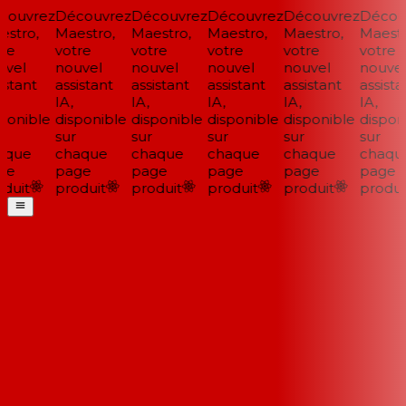
ouvrez
Découvrez
Découvrez
Découvrez
Découvrez
Découv
stro,
Maestro,
Maestro,
Maestro,
Maestro,
Maestro
re
votre
votre
votre
votre
votre
vel
nouvel
nouvel
nouvel
nouvel
nouvel
stant
assistant
assistant
assistant
assistant
assistan
IA,
IA,
IA,
IA,
IA,
ponible
disponible
disponible
disponible
disponible
disponi
sur
sur
sur
sur
sur
que
chaque
chaque
chaque
chaque
chaque
e
page
page
page
page
page
duit
produit
produit
produit
produit
produit