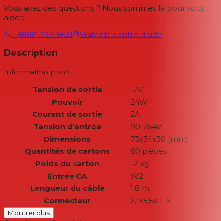
Vous avez des questions ? Nous sommes là pour vous
aider.
1-(888)-733-6631
Visiter le centre d'aide
Description
Information produit
Tension de sortie
12V
Pouvoir
24W
Courant de sortie
2A
Tension d'entrée
90-264V
Dimensions
73x34x50 (mm)
Quantités de cartons
80 pièces
Poids du carton
12 kg
Entrée CA
W2
Longueur du câble
1,8 m
Connecteur
2,1x5,5x11-S
Montrer plus