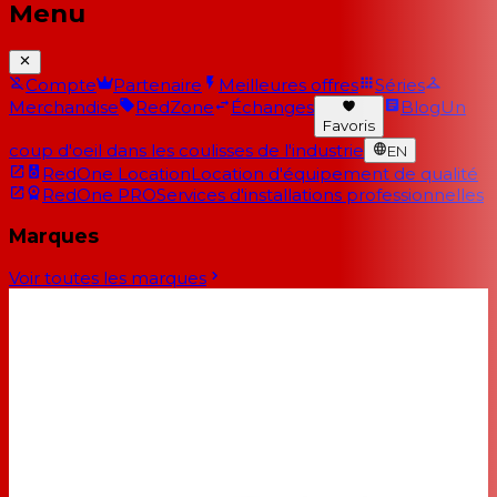
Menu
Compte
Partenaire
Meilleures offres
Séries
Merchandise
RedZone
Échanges
Blog
Un
Favoris
coup d'oeil dans les coulisses de l'industrie
EN
RedOne Location
Location d'équipement de qualité
RedOne PRO
Services d'installations professionnelles
Marques
Voir toutes les marques