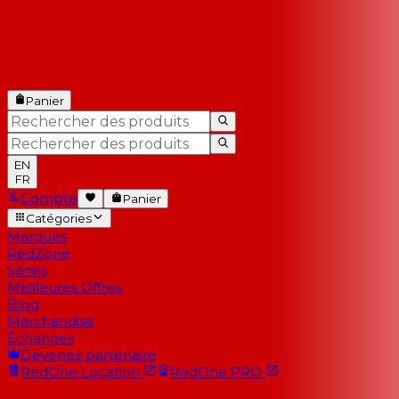
Panier
EN
FR
Compte
Panier
Catégories
Marques
RedZone
Séries
Meilleures Offres
Blog
Marchandise
Échanges
Devenez partenaire
RedOne
Location
RedOne
PRO