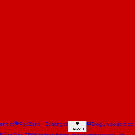
andise
RedZone
Échanges
Blog
Un coup d'oeil 
Favoris