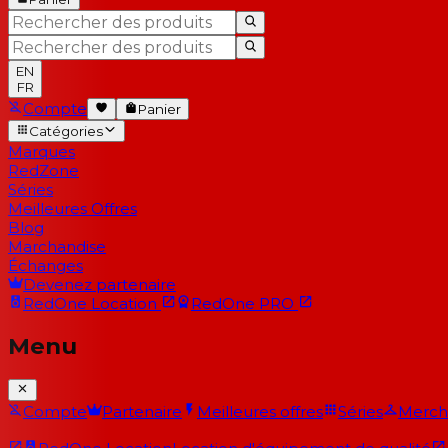
EN
FR
Compte
Panier
Catégories
Marques
RedZone
Séries
Meilleures Offres
Blog
Marchandise
Échanges
Devenez partenaire
RedOne
Location
RedOne
PRO
Menu
Compte
Partenaire
Meilleures offres
Séries
Merch