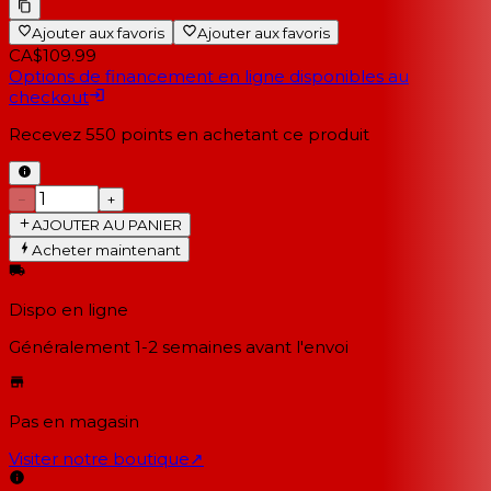
Ajouter aux favoris
Ajouter aux favoris
CA$109.99
Options de financement en ligne disponibles au
checkout
Recevez
550
points en achetant ce produit
−
+
AJOUTER AU PANIER
Acheter maintenant
Dispo en ligne
Généralement 1-2 semaines
avant l'envoi
Pas en magasin
Visiter notre boutique
↗