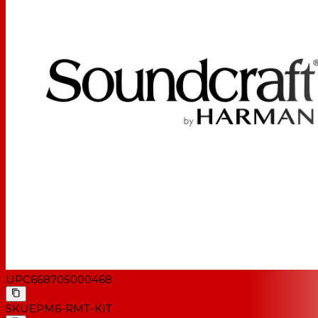
UPC
668705000468
SKU
EPM6-RMT-KIT