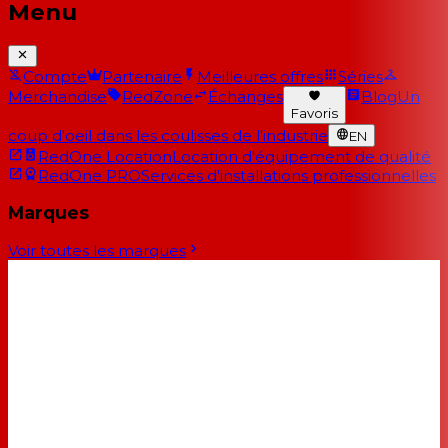
Menu
Compte
Partenaire
Meilleures offres
Séries
Merchandise
RedZone
Échanges
Blog
Un
Favoris
coup d'oeil dans les coulisses de l'industrie
EN
RedOne Location
Location d'équipement de qualité
RedOne PRO
Services d'installations professionnelles
Marques
Voir toutes les marques