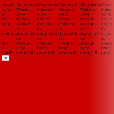
ouvrez
Découvrez
Découvrez
Découvrez
Découvrez
Découv
stro,
Maestro,
Maestro,
Maestro,
Maestro,
Maestro
re
votre
votre
votre
votre
votre
vel
nouvel
nouvel
nouvel
nouvel
nouvel
stant
assistant
assistant
assistant
assistant
assistan
IA,
IA,
IA,
IA,
IA,
ponible
disponible
disponible
disponible
disponible
disponi
sur
sur
sur
sur
sur
que
chaque
chaque
chaque
chaque
chaque
e
page
page
page
page
page
duit
produit
produit
produit
produit
produit