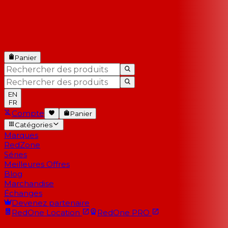
Panier
EN
FR
Compte
Panier
Catégories
Marques
RedZone
Séries
Meilleures Offres
Blog
Marchandise
Échanges
Devenez partenaire
RedOne
Location
RedOne
PRO