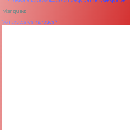
RedOne Location
Location d'équipement de qualité
Marques
Voir toutes les marques