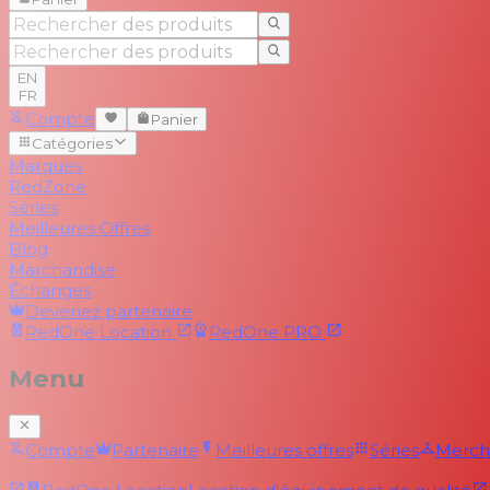
EN
FR
Compte
Panier
Catégories
Marques
RedZone
Séries
Meilleures Offres
Blog
Marchandise
Échanges
Devenez partenaire
RedOne
Location
RedOne
PRO
Menu
Compte
Partenaire
Meilleures offres
Séries
Merch