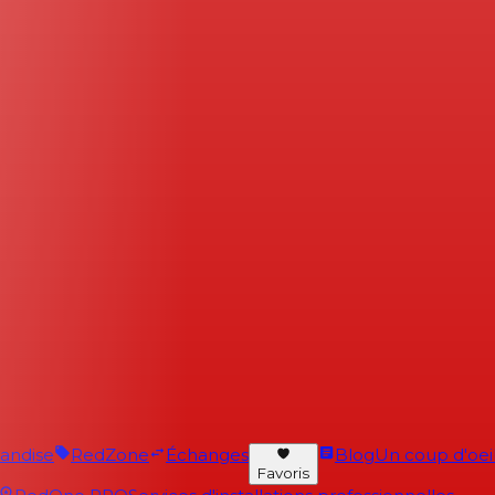
andise
RedZone
Échanges
Blog
Un coup d'oeil 
Favoris