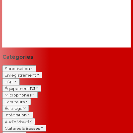
Catégories
Sonorisation
Enregistrement
Hi-Fi
Équipement DJ
Microphones
Écouteurs
Éclairage
Intégration
Audio Visuel
Guitares & Basses