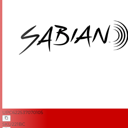
UPC
622537070105
SKU
221BC