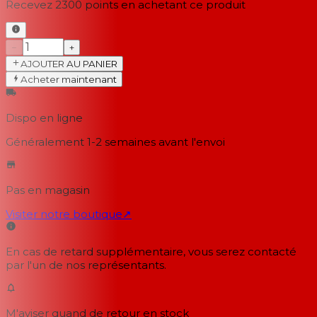
Recevez
2300
points en achetant ce produit
−
+
AJOUTER AU PANIER
Acheter maintenant
Dispo en ligne
Généralement 1-2 semaines
avant l'envoi
Pas en magasin
Visiter notre boutique
↗
En cas de retard supplémentaire, vous serez contacté
par l'un de nos représentants.
M'aviser quand de retour en stock