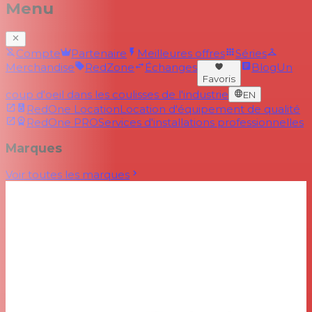
Menu
Compte
Partenaire
Meilleures offres
Séries
Merchandise
RedZone
Échanges
Blog
Un
Favoris
coup d'oeil dans les coulisses de l'industrie
EN
RedOne Location
Location d'équipement de qualité
RedOne PRO
Services d'installations professionnelles
Marques
Voir toutes les marques