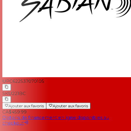
UPC
622537070105
SKU
221BC
Ajouter aux favoris
Ajouter aux favoris
CA$459.99
Options de financement en ligne disponibles au
checkout