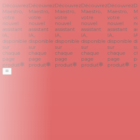
Découvrez
Découvrez
Découvrez
Découvrez
Découvrez
Déc
Maestro,
Maestro,
Maestro,
Maestro,
Maestro,
Mae
votre
votre
votre
votre
votre
vot
nouvel
nouvel
nouvel
nouvel
nouvel
nou
assistant
assistant
assistant
assistant
assistant
assi
IA,
IA,
IA,
IA,
IA,
IA,
disponible
disponible
disponible
disponible
disponible
dis
sur
sur
sur
sur
sur
sur
chaque
chaque
chaque
chaque
chaque
cha
page
page
page
page
page
pa
produit
produit
produit
produit
produit
pro