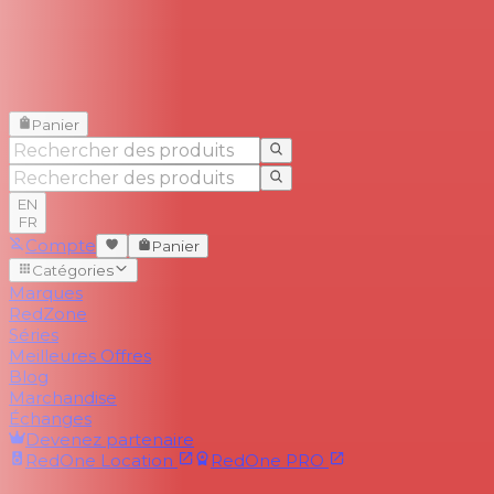
Panier
EN
FR
Compte
Panier
Catégories
Marques
RedZone
Séries
Meilleures Offres
Blog
Marchandise
Échanges
Devenez partenaire
RedOne
Location
RedOne
PRO