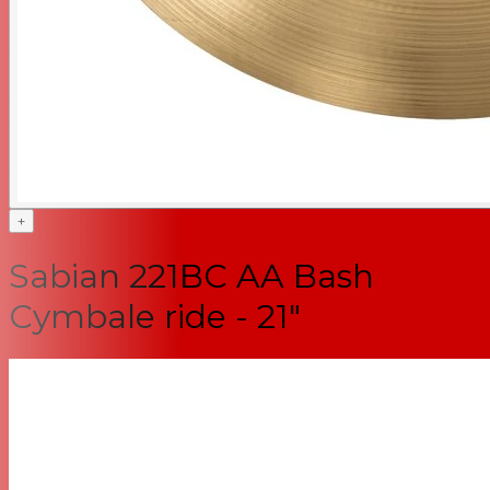
+
Sabian 221BC AA Bash
Cymbale ride - 21"