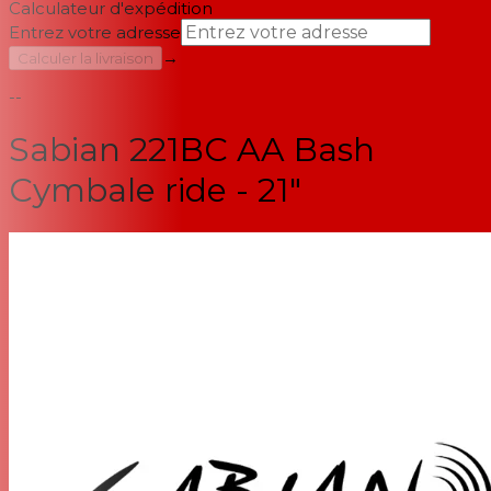
Calculateur d'expédition
Entrez votre adresse
→
Calculer la livraison
--
Sabian 221BC AA Bash
Cymbale ride - 21"