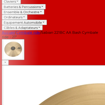
Claviers
Batteries & Percussions
Ensemble & Orchestre
Ordinateurs
Équipement Automobile
Câbles & Adaptateurs
Accueil
/
Cymbale ride
/
Sabian 221BC AA Bash Cymbale
ride - 21"