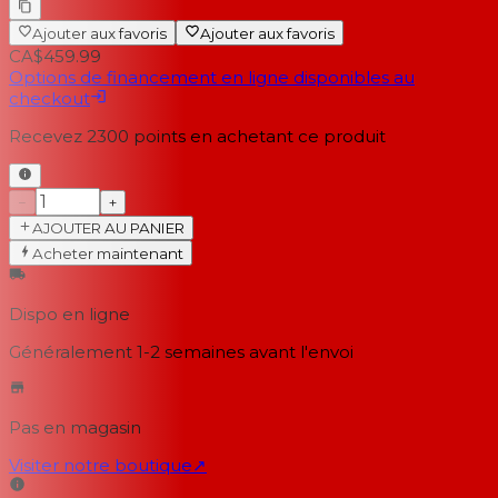
Ajouter aux favoris
Ajouter aux favoris
CA$459.99
Options de financement en ligne disponibles au
checkout
Recevez
2300
points en achetant ce produit
−
+
AJOUTER AU PANIER
Acheter maintenant
Dispo en ligne
Généralement 1-2 semaines
avant l'envoi
Pas en magasin
Visiter notre boutique
↗