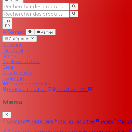
EN
FR
Compte
Panier
Catégories
Marques
RedZone
Séries
Meilleures Offres
Blog
Marchandise
Échanges
Devenez partenaire
RedOne
Location
RedOne
PRO
Menu
Compte
Partenaire
Meilleures offres
Séries
Merch