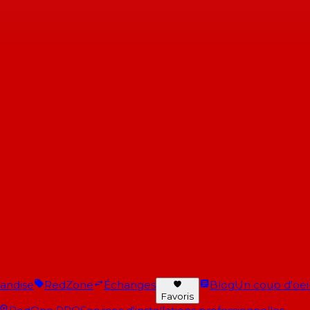
andise
RedZone
Échanges
Blog
Un coup d'oeil 
Favoris