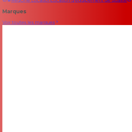
RedOne Location
Location d'équipement de qualité
Marques
Voir toutes les marques