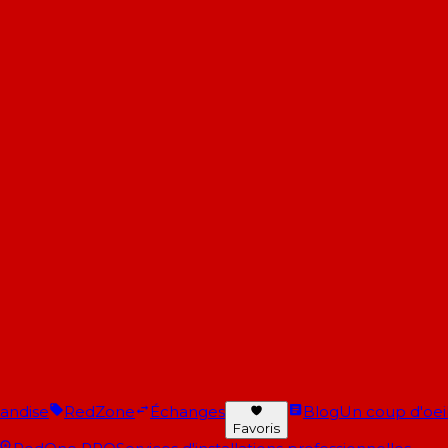
andise
RedZone
Échanges
Blog
Un coup d'oeil 
Favoris