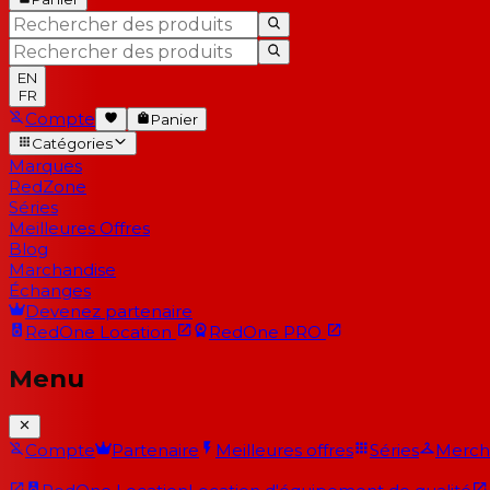
EN
FR
Compte
Panier
Catégories
Marques
RedZone
Séries
Meilleures Offres
Blog
Marchandise
Échanges
Devenez partenaire
RedOne
Location
RedOne
PRO
Menu
Compte
Partenaire
Meilleures offres
Séries
Merch