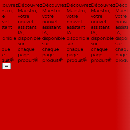
ouvrez
Découvrez
Découvrez
Découvrez
Découvrez
Découv
stro,
Maestro,
Maestro,
Maestro,
Maestro,
Maestro
re
votre
votre
votre
votre
votre
vel
nouvel
nouvel
nouvel
nouvel
nouvel
stant
assistant
assistant
assistant
assistant
assistan
IA,
IA,
IA,
IA,
IA,
ponible
disponible
disponible
disponible
disponible
disponi
sur
sur
sur
sur
sur
que
chaque
chaque
chaque
chaque
chaque
e
page
page
page
page
page
duit
produit
produit
produit
produit
produit