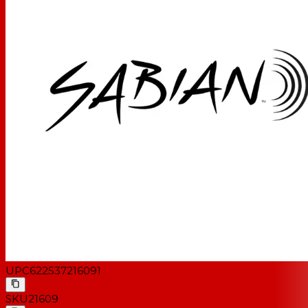
UPC
622537216091
SKU
21609