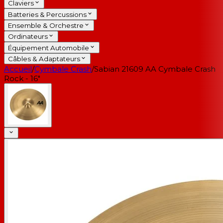
Claviers
Batteries & Percussions
Ensemble & Orchestre
Ordinateurs
Équipement Automobile
Câbles & Adaptateurs
Accueil
/
Cymbale Crash
/
Sabian 21609 AA Cymbale Crash
Rock - 16"