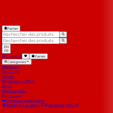
Panier
EN
FR
Compte
Panier
Catégories
Marques
RedZone
Séries
Meilleures Offres
Blog
Marchandise
Échanges
Devenez partenaire
RedOne
Location
RedOne
PRO