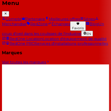
Menu
Compte
Partenaire
Meilleures offres
Séries
Merchandise
RedZone
Échanges
Blog
Un
Favoris
coup d'oeil dans les coulisses de l'industrie
EN
RedOne Location
Location d'équipement de qualité
RedOne PRO
Services d'installations professionnelles
Marques
Voir toutes les marques