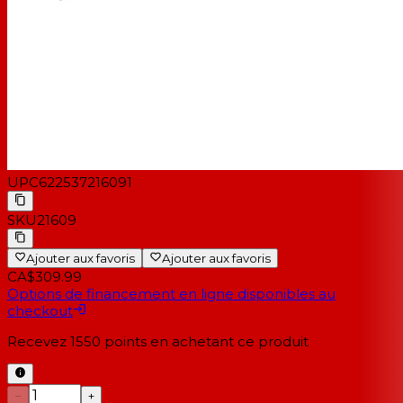
UPC
622537216091
SKU
21609
Ajouter aux favoris
Ajouter aux favoris
CA$309.99
Options de financement en ligne disponibles au
checkout
Recevez
1550
points en achetant ce produit
−
+