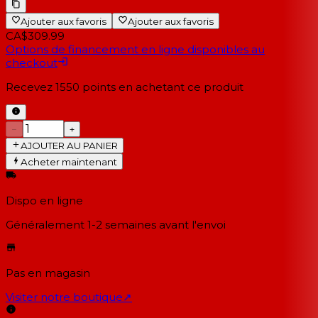
Ajouter aux favoris
Ajouter aux favoris
CA$309.99
Options de financement en ligne disponibles au
checkout
Recevez
1550
points en achetant ce produit
−
+
AJOUTER AU PANIER
Acheter maintenant
Dispo en ligne
Généralement 1-2 semaines
avant l'envoi
Pas en magasin
Visiter notre boutique
↗