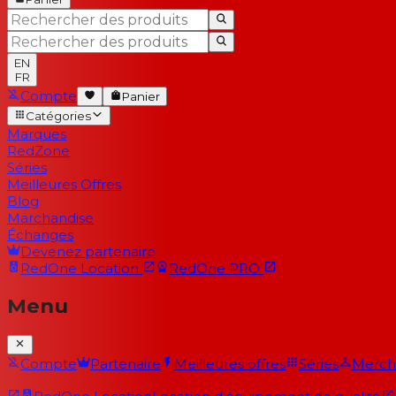
EN
FR
Compte
Panier
Catégories
Marques
RedZone
Séries
Meilleures Offres
Blog
Marchandise
Échanges
Devenez partenaire
RedOne
Location
RedOne
PRO
Menu
Compte
Partenaire
Meilleures offres
Séries
Merch