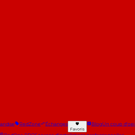
andise
RedZone
Échanges
Blog
Un coup d'oeil 
Favoris