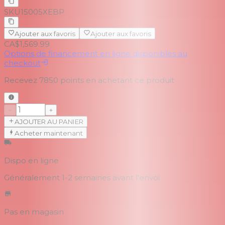
SKU
15005XEBP
Ajouter aux favoris
Ajouter aux favoris
CA$1,569.99
Options de financement en ligne disponibles au
checkout
Recevez
7850
points en achetant ce produit
−
+
AJOUTER AU PANIER
Acheter maintenant
Dispo en ligne
Généralement 1-2 semaines
avant l'envoi
Pas en magasin