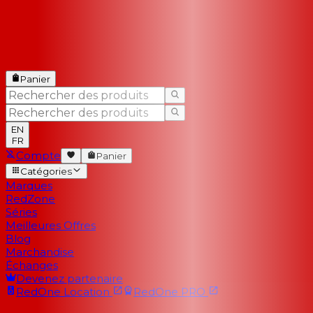
Panier
EN
FR
Compte
Panier
Catégories
Marques
RedZone
Séries
Meilleures Offres
Blog
Marchandise
Échanges
Devenez partenaire
RedOne
Location
RedOne
PRO