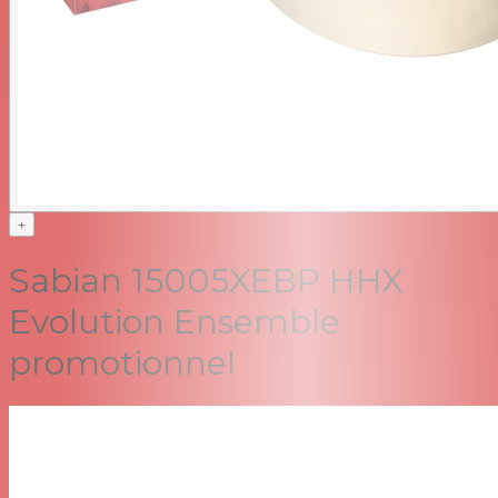
+
Sabian 15005XEBP HHX
Evolution Ensemble
promotionnel