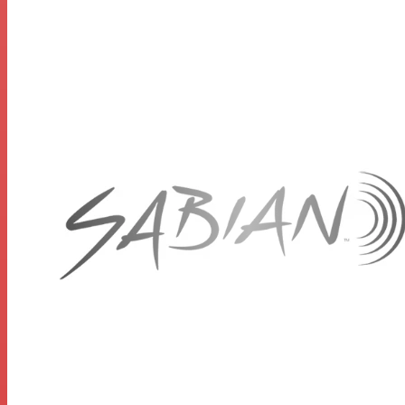
prix incroyable
Le Sabian HHX Evolution Performance Set met
instantanément la puissance sonore du bronze à votre
service, donnant à votre cymbale une clarté et un
punch professionnels. Les cymbales de la série HHX
Evolution sont conçues pour fonctionner ensemble,
couronnant votre kit d'un éclat net et autoritaire.
Le son sombre et vibrant de la musique moderne
Sombres, rapides et chatoyantes, les cymbales HHX
Evolution de Sabian s'intègrent parfaitement dans la
poche de la musique électrique contemporaine de tout
genre. Avec leur réponse chaleureuse et explosive, les
cymbales de ce pack de cymbales HHX vous offrent
une coupe et une projection exceptionnelles. Avec le
Sabian HHX Evolution Performance Set, vous obtenez le
son plus sombre et moderne que vous recherchiez.