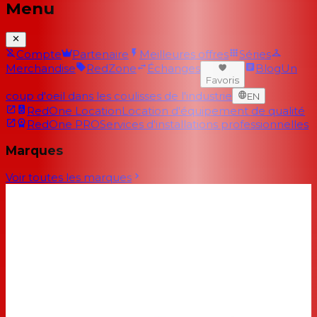
Menu
Compte
Partenaire
Meilleures offres
Séries
Merchandise
RedZone
Échanges
Blog
Un
Favoris
coup d'oeil dans les coulisses de l'industrie
EN
RedOne Location
Location d'équipement de qualité
RedOne PRO
Services d'installations professionnelles
Marques
Voir toutes les marques