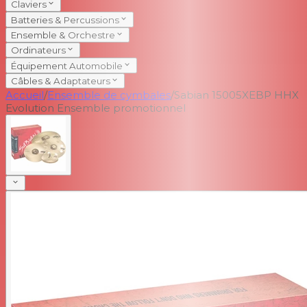
Claviers
Batteries & Percussions
Ensemble & Orchestre
Ordinateurs
Équipement Automobile
Câbles & Adaptateurs
Accueil
/
Ensemble de cymbales
/
Sabian 15005XEBP HHX
Evolution Ensemble promotionnel