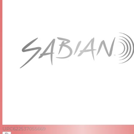
UPC
622537055669