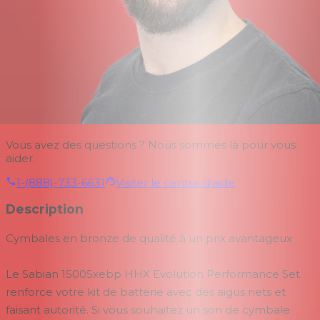
Vous avez des questions ? Nous sommes là pour vous
aider.
1-(888)-733-6631
Visiter le centre d'aide
Description
Cymbales en bronze de qualité à un prix avantageux
Le Sabian 15005xebp HHX Evolution Performance Set
renforce votre kit de batterie avec des aigus nets et
faisant autorité. Si vous souhaitez un son de cymbale