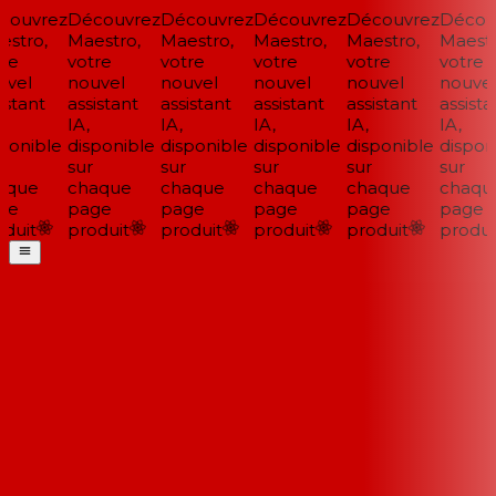
ouvrez
Découvrez
Découvrez
Découvrez
Découvrez
Découv
stro,
Maestro,
Maestro,
Maestro,
Maestro,
Maestro
re
votre
votre
votre
votre
votre
vel
nouvel
nouvel
nouvel
nouvel
nouvel
stant
assistant
assistant
assistant
assistant
assistan
IA,
IA,
IA,
IA,
IA,
ponible
disponible
disponible
disponible
disponible
disponi
sur
sur
sur
sur
sur
que
chaque
chaque
chaque
chaque
chaque
e
page
page
page
page
page
duit
produit
produit
produit
produit
produit