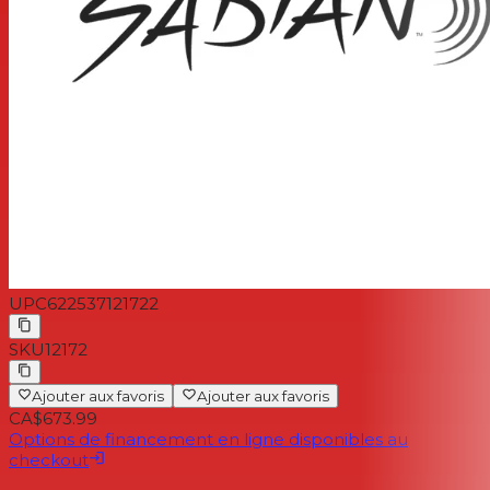
UPC
622537121722
SKU
12172
Ajouter aux favoris
Ajouter aux favoris
CA$673.99
Options de financement en ligne disponibles au
checkout