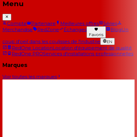
Menu
Compte
Partenaire
Meilleures offres
Séries
Merchandise
RedZone
Échanges
Blog
Un
Favoris
coup d'oeil dans les coulisses de l'industrie
EN
RedOne Location
Location d'équipement de qualité
RedOne PRO
Services d'installations professionnelles
Marques
Voir toutes les marques