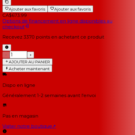
Ajouter aux favoris
Ajouter aux favoris
CA$673.99
Options de financement en ligne disponibles au
checkout
Recevez
3370
points en achetant ce produit
−
+
AJOUTER AU PANIER
Acheter maintenant
Dispo en ligne
Généralement 1-2 semaines
avant l'envoi
Pas en magasin
Visiter notre boutique
↗