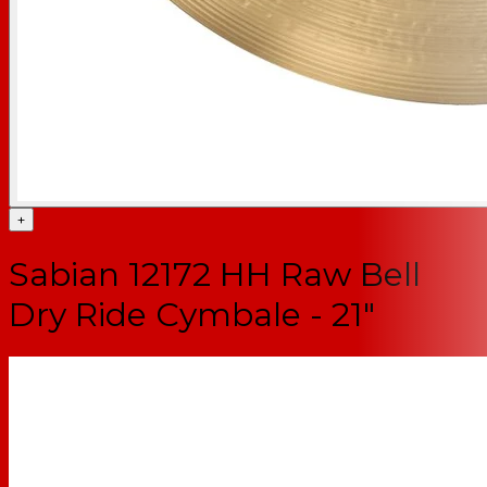
+
Sabian 12172 HH Raw Bell
Dry Ride Cymbale - 21"