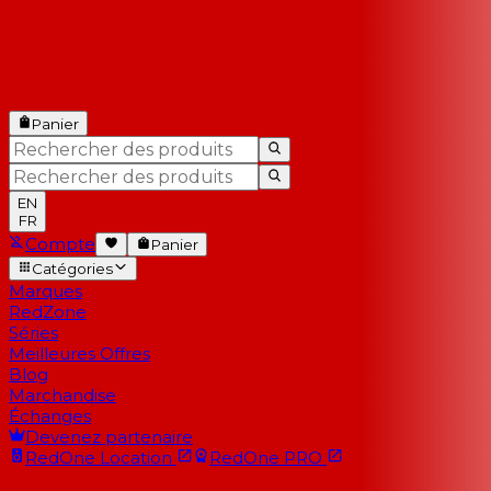
Panier
EN
FR
Compte
Panier
Catégories
Marques
RedZone
Séries
Meilleures Offres
Blog
Marchandise
Échanges
Devenez partenaire
RedOne
Location
RedOne
PRO