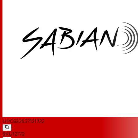
UPC
622537121722
SKU
12172