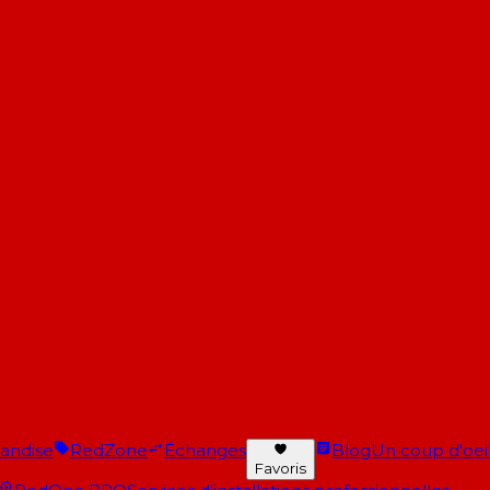
andise
RedZone
Échanges
Blog
Un coup d'oeil 
Favoris