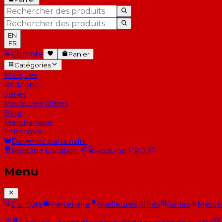
EN
FR
Compte
Panier
Catégories
Marques
RedZone
Séries
Meilleures Offres
Blog
Marchandise
Échanges
Devenez partenaire
RedOne
Location
RedOne
PRO
Menu
Compte
Partenaire
Meilleures offres
Séries
Merch