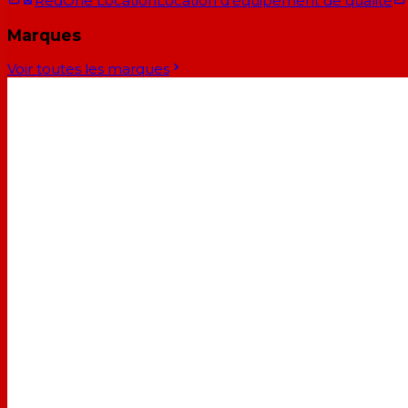
RedOne Location
Location d'équipement de qualité
Marques
Voir toutes les marques