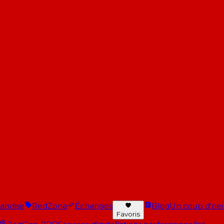
andise
RedZone
Échanges
Blog
Un coup d'oeil 
Favoris