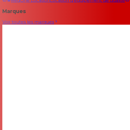
RedOne Location
Location d'équipement de qualité
Marques
Voir toutes les marques