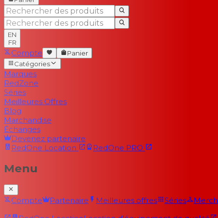
EN
FR
Compte
Panier
Catégories
Marques
RedZone
Séries
Meilleures Offres
Blog
Marchandise
Échanges
Devenez partenaire
RedOne
Location
RedOne
PRO
Menu
Compte
Partenaire
Meilleures offres
Séries
Merch