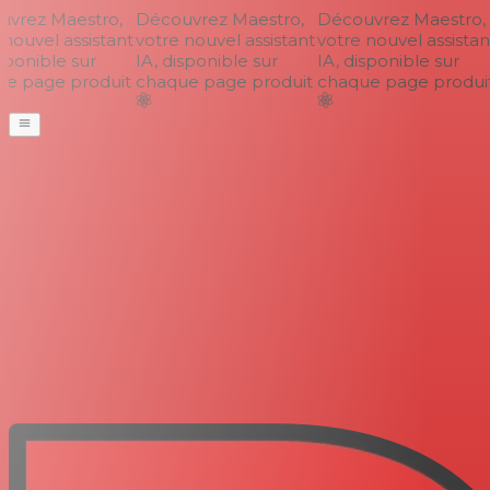
vrez Maestro,
Découvrez Maestro,
Découvrez Maestro,
nouvel assistant
votre nouvel assistant
votre nouvel assistant
ponible sur
IA, disponible sur
IA, disponible sur
e page produit
chaque page produit
chaque page produit