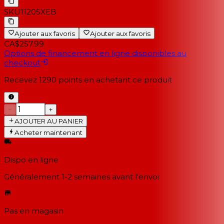
SKU
11205XEB
Ajouter aux favoris
Ajouter aux favoris
CA$257.99
Options de financement en ligne disponibles au
checkout
Recevez
1290
points en achetant ce produit
−
+
AJOUTER AU PANIER
Acheter maintenant
Dispo en ligne
Généralement 1-2 semaines
avant l'envoi
Pas en magasin