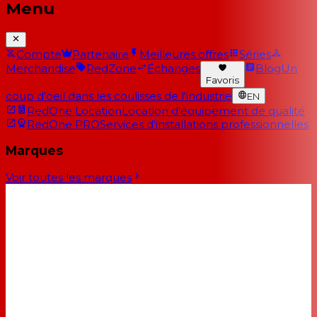
Menu
Compte
Partenaire
Meilleures offres
Séries
Merchandise
RedZone
Échanges
Blog
Un
Favoris
coup d'oeil dans les coulisses de l'industrie
EN
RedOne Location
Location d'équipement de qualité
RedOne PRO
Services d'installations professionnelles
Marques
Voir toutes les marques