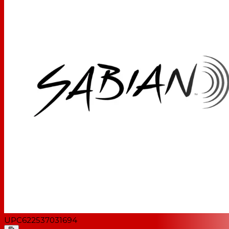
UPC
622537031694