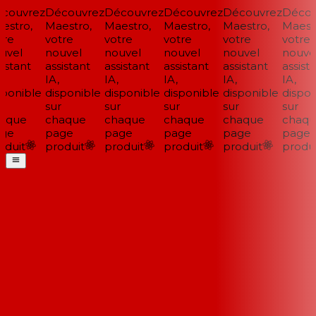
ouvrez
Découvrez
Découvrez
Découvrez
Découvrez
Découv
stro,
Maestro,
Maestro,
Maestro,
Maestro,
Maestr
re
votre
votre
votre
votre
votre
vel
nouvel
nouvel
nouvel
nouvel
nouvel
istant
assistant
assistant
assistant
assistant
assista
IA,
IA,
IA,
IA,
IA,
ponible
disponible
disponible
disponible
disponible
disponi
sur
sur
sur
sur
sur
aque
chaque
chaque
chaque
chaque
chaqu
ge
page
page
page
page
page
duit
produit
produit
produit
produit
produit