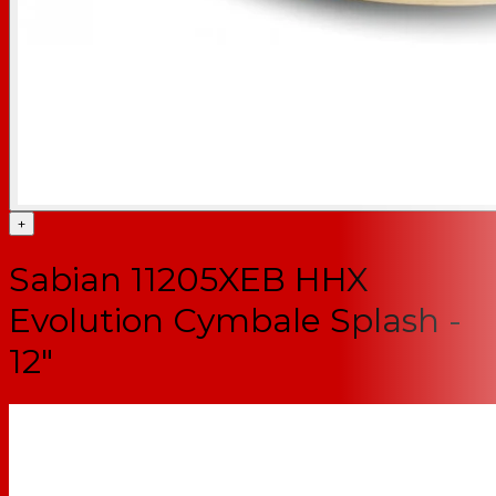
+
Sabian 11205XEB HHX
Evolution Cymbale Splash -
12"