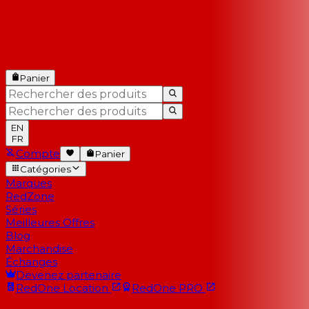
Panier
EN
FR
Compte
Panier
Catégories
Marques
RedZone
Séries
Meilleures Offres
Blog
Marchandise
Échanges
Devenez partenaire
RedOne
Location
RedOne
PRO