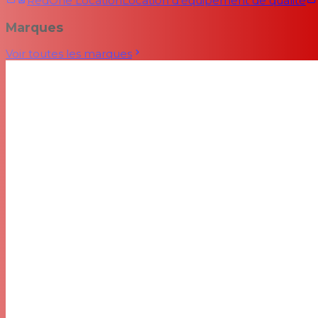
RedOne Location
Location d'équipement de qualité
Marques
Voir toutes les marques