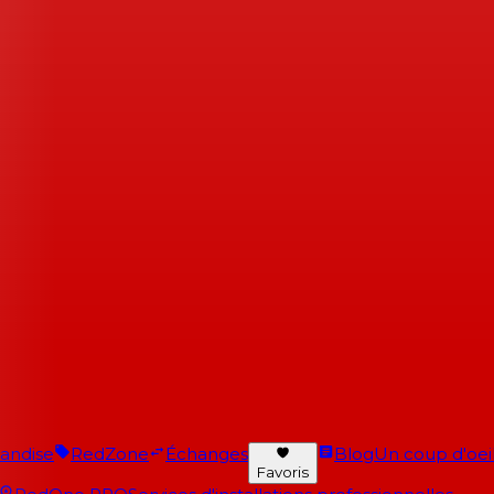
andise
RedZone
Échanges
Blog
Un coup d'oeil 
Favoris