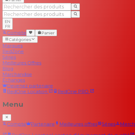
EN
FR
Compte
Panier
Catégories
Marques
RedZone
Séries
Meilleures Offres
Blog
Marchandise
Échanges
Devenez partenaire
RedOne
Location
RedOne
PRO
Menu
Compte
Partenaire
Meilleures offres
Séries
Merch