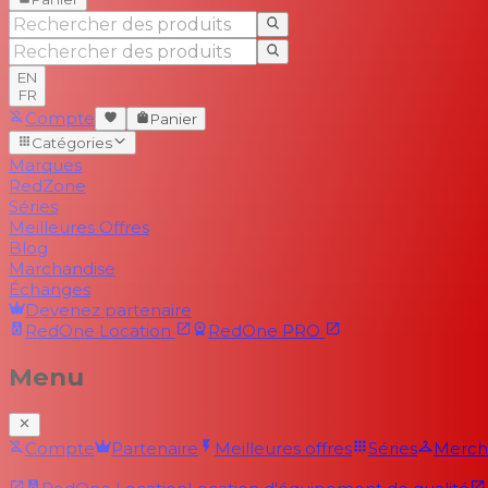
EN
FR
Compte
Panier
Catégories
Marques
RedZone
Séries
Meilleures Offres
Blog
Marchandise
Échanges
Devenez partenaire
RedOne
Location
RedOne
PRO
Menu
Compte
Partenaire
Meilleures offres
Séries
Merch