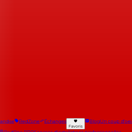
andise
RedZone
Échanges
Blog
Un coup d'oeil 
Favoris