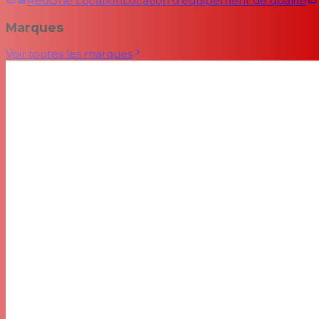
RedOne Location
Location d'équipement de qualité
Marques
Voir toutes les marques