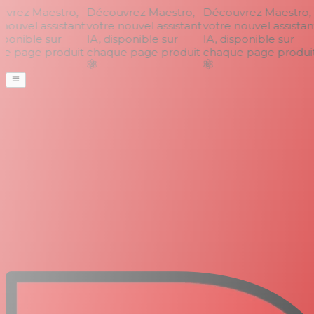
rez Maestro,
Découvrez Maestro,
Découvrez Maestro,
nouvel assistant
votre nouvel assistant
votre nouvel assistant
ponible sur
IA, disponible sur
IA, disponible sur
 page produit
chaque page produit
chaque page produit