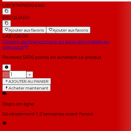
UPC
874792004160
SKU
QUADII
Ajouter aux favoris
Ajouter aux favoris
CA$1,120.00
Options de financement en ligne disponibles au
checkout
Recevez
5600
points en achetant ce produit
−
+
AJOUTER AU PANIER
Acheter maintenant
Dispo en ligne
Généralement 1-2 semaines
avant l'envoi