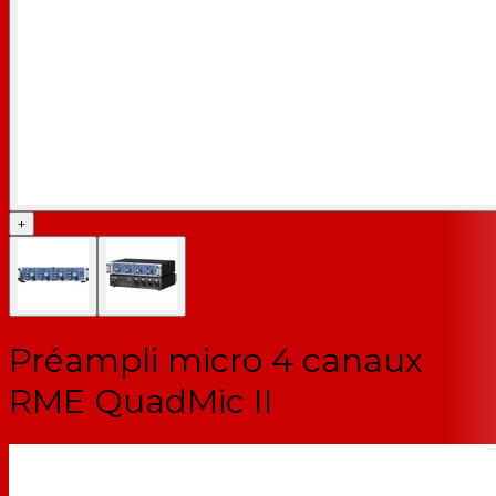
+
Préampli micro 4 canaux
RME QuadMic II