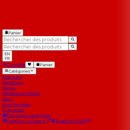
Panier
EN
FR
Compte
Panier
Catégories
Marques
RedZone
Séries
Meilleures Offres
Blog
Marchandise
Échanges
Devenez partenaire
RedOne
Location
RedOne
PRO