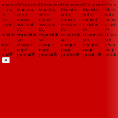
couvrez
Découvrez
Découvrez
Découvrez
Découvrez
Décou
stro,
Maestro,
Maestro,
Maestro,
Maestro,
Maestr
re
votre
votre
votre
votre
votre
vel
nouvel
nouvel
nouvel
nouvel
nouvel
istant
assistant
assistant
assistant
assistant
assista
IA,
IA,
IA,
IA,
IA,
ponible
disponible
disponible
disponible
disponible
disponi
sur
sur
sur
sur
sur
aque
chaque
chaque
chaque
chaque
chaqu
ge
page
page
page
page
page
duit
produit
produit
produit
produit
produi