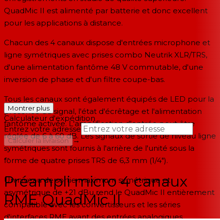
QuadMic II est alimenté par batterie et donc excellent
pour les applications à distance.
Chacun des 4 canaux dispose d'entrées microphone et
ligne symétriques avec prises combo Neutrik XLR/TRS,
d'une alimentation fantôme 48 V commutable, d'une
inversion de phase et d'un filtre coupe-bas.
Tous les canaux sont également équipés de LED pour la
Montrer plus
présence du signal, l'état d'écrêtage et l'alimentation
Calculateur d'expédition
fantôme activée. L'amplification d'entrée peut être
Entrez votre adresse
réglée de 6 à 60 dB. Les signaux de sortie de niveau ligne
→
Calculer la livraison
symétriques sont fournis à l'arrière de l'unité sous la
--
forme de quatre prises TRS de 6,3 mm (1/4").
Préampli micro 4 canaux
Un niveau de sortie maximum symétrique et
asymétrique de +21 dBu rend le QuadMic II entièrement
RME QuadMic II
compatible avec les convertisseurs et les séries
d'interfaces RME ayant des entrées analogiques.