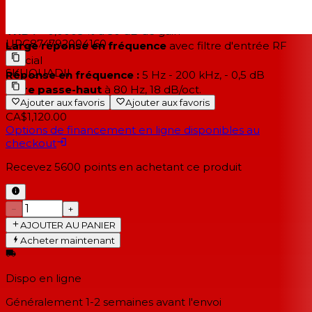
Max. niveau de sortie :
+21 dBu
SNR :
129 dB EIN à 150 ohms
THD :
< 0,0005 % à 30 dB de gain
UPC
874792004160
Large réponse en fréquence
avec filtre d'entrée RF
spécial
SKU
QUADII
Réponse en fréquence :
5 Hz - 200 kHz, - 0,5 dB
Filtre passe-haut
à 80 Hz, 18 dB/oct.
Ajouter aux favoris
Ajouter aux favoris
CA$1,120.00
Options de financement en ligne disponibles au
checkout
Recevez
5600
points en achetant ce produit
−
+
AJOUTER AU PANIER
Acheter maintenant
Dispo en ligne
Généralement 1-2 semaines
avant l'envoi