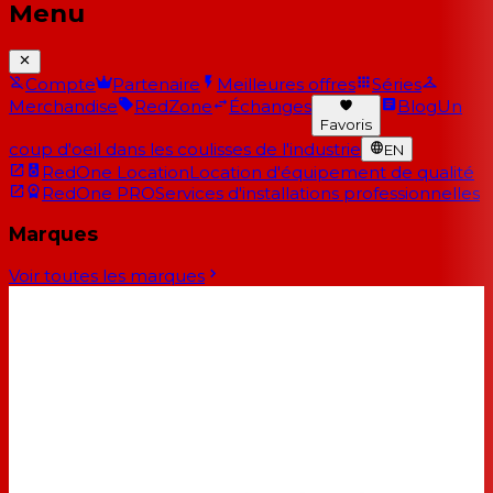
Menu
Compte
Partenaire
Meilleures offres
Séries
Merchandise
RedZone
Échanges
Blog
Un
Favoris
coup d'oeil dans les coulisses de l'industrie
EN
RedOne Location
Location d'équipement de qualité
RedOne PRO
Services d'installations professionnelles
Marques
Voir toutes les marques