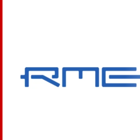
Le QuadMic II complète tout système RME doté
d'entrées ligne en ajoutant des entrées microphone
externes. Étant donné que l'unité fonctionne avec des
tensions d'alimentation de 9 à 18 V CC, elle peut
fonctionner avec pratiquement n'importe quelle source
d'alimentation disponible, y compris les piles et les
batteries rechargeables.
Caractéristiques:
Alimentation :
fonctionne avec des tensions allant de 9
à 18 V CC
Fonctionne avec pratiquement n'importe quelle source
d'alimentation CC, y compris les batteries
(rechargeables)
Alimentation à découpage de haute qualité
incluse,
pour un fonctionnement mondial de 100 à 240 volts
Max. niveau d'entrée XLR :
+15 dBu
Max. niveau d'entrée TRS :
+21 dBu