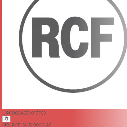
UPC
8024530013769
SKU
RCF-SUB 9006-AS