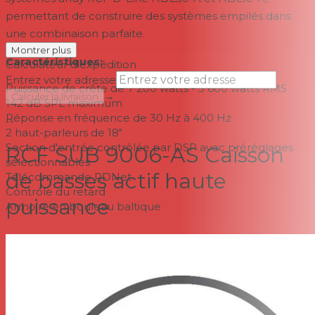
permettant de construire des systèmes empilés dans
une combinaison parfaite.
Montrer plus
Caractéristiques:
Calculateur d'expédition
Entrez votre adresse
Puissance de crête de 7 200 watts - 3 600 watts RMS
→
Calculer la livraison
142 dB SPL maximum
Réponse en fréquence de 30 Hz à 400 Hz
--
2 haut-parleurs de 18"
Section d'entrée contrôlée par DSP avec préréglages
RCF SUB 9006-AS Caisson
sélectionnables
de basses actif haute
Télécommande RDNet
Contrôle du retard
puissance
Armoire en bouleau baltique