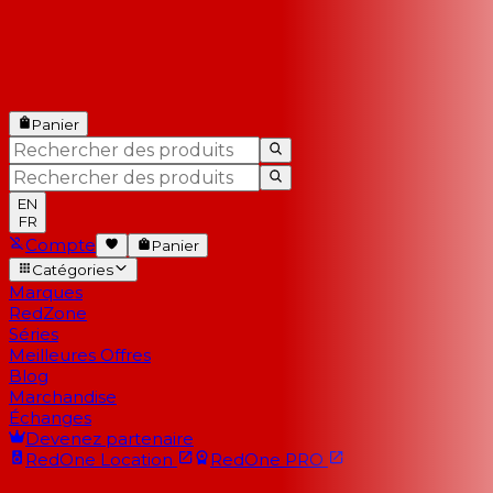
Panier
EN
FR
Compte
Panier
Catégories
Marques
RedZone
Séries
Meilleures Offres
Blog
Marchandise
Échanges
Devenez partenaire
RedOne
Location
RedOne
PRO