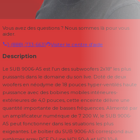
Vous avez des questions ? Nous sommes là pour vous
aider.
1-(888)-733-6631
Visiter le centre d'aide
Description
Le SUB 9006-AS est l'un des subwoofers 2x18" les plus
puissants dans le domaine du son live. Doté de deux
woofers en néodyme de 18 pouces hyper-ventilés haute
puissance avec des bobines mobiles intérieures-
extérieures de 4,0 pouces, cette enceinte délivre une
quantité importante de basses fréquences. Alimenté par
un amplificateur numérique de 7 200 W, le SUB 9006-
AS peut fonctionner dans les situations les plus
exigeantes. Le boîtier du SUB 9006-AS correspond aux
systèmes array RCF D-Line HDL50-A et HDL10-A,