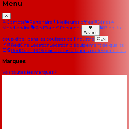
Menu
Compte
Partenaire
Meilleures offres
Séries
Merchandise
RedZone
Échanges
Blog
Un
Favoris
coup d'oeil dans les coulisses de l'industrie
EN
RedOne Location
Location d'équipement de qualité
RedOne PRO
Services d'installations professionnelles
Marques
Voir toutes les marques