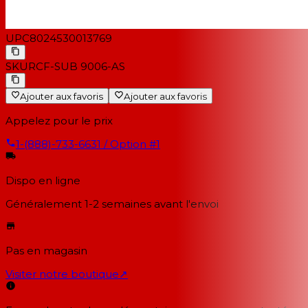
UPC
8024530013769
SKU
RCF-SUB 9006-AS
Ajouter aux favoris
Ajouter aux favoris
Appelez pour le prix
1-(888)-733-6631 / Option #1
Dispo en ligne
Généralement 1-2 semaines
avant l'envoi
Pas en magasin
Visiter notre boutique
↗