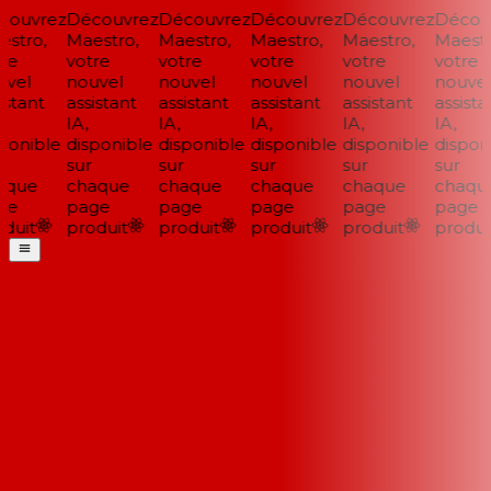
ouvrez
Découvrez
Découvrez
Découvrez
Découvrez
Découv
stro,
Maestro,
Maestro,
Maestro,
Maestro,
Maestro
re
votre
votre
votre
votre
votre
vel
nouvel
nouvel
nouvel
nouvel
nouvel
stant
assistant
assistant
assistant
assistant
assistan
IA,
IA,
IA,
IA,
IA,
onible
disponible
disponible
disponible
disponible
disponi
sur
sur
sur
sur
sur
que
chaque
chaque
chaque
chaque
chaque
e
page
page
page
page
page
duit
produit
produit
produit
produit
produit