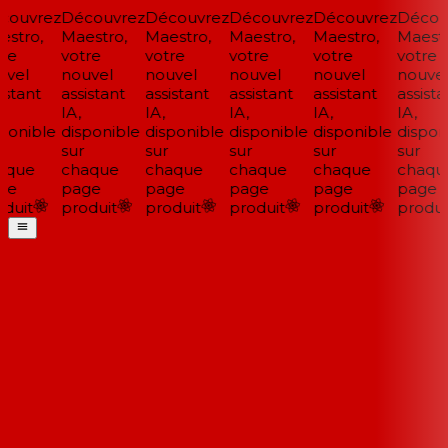
ouvrez
Découvrez
Découvrez
Découvrez
Découvrez
Découv
stro,
Maestro,
Maestro,
Maestro,
Maestro,
Maestro
re
votre
votre
votre
votre
votre
vel
nouvel
nouvel
nouvel
nouvel
nouvel
stant
assistant
assistant
assistant
assistant
assistan
IA,
IA,
IA,
IA,
IA,
ponible
disponible
disponible
disponible
disponible
disponi
sur
sur
sur
sur
sur
que
chaque
chaque
chaque
chaque
chaque
e
page
page
page
page
page
duit
produit
produit
produit
produit
produit