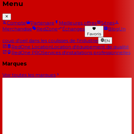
Menu
Compte
Partenaire
Meilleures offres
Séries
Merchandise
RedZone
Échanges
Blog
Un
Favoris
coup d'oeil dans les coulisses de l'industrie
EN
RedOne Location
Location d'équipement de qualité
RedOne PRO
Services d'installations professionnelles
Marques
Voir toutes les marques