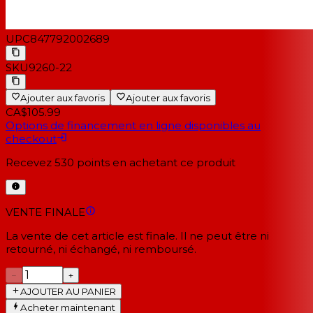
UPC
847792002689
SKU
9260-22
Ajouter aux favoris
Ajouter aux favoris
CA$105.99
Options de financement en ligne disponibles au
checkout
Recevez
530
points en achetant ce produit
VENTE FINALE
La vente de cet article est finale. Il ne peut être ni
retourné, ni échangé, ni remboursé.
−
+
AJOUTER AU PANIER
Acheter maintenant