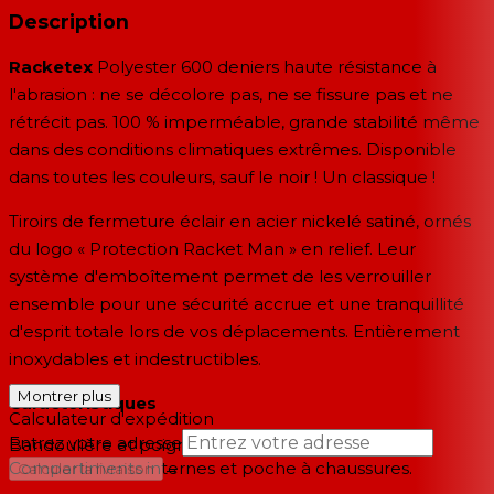
Description
Racketex
Polyester 600 deniers haute résistance à
l'abrasion : ne se décolore pas, ne se fissure pas et ne
rétrécit pas. 100 % imperméable, grande stabilité même
dans des conditions climatiques extrêmes. Disponible
dans toutes les couleurs, sauf le noir ! Un classique !
Tiroirs de fermeture éclair en acier nickelé satiné, ornés
du logo « Protection Racket Man » en relief. Leur
système d'emboîtement permet de les verrouiller
ensemble pour une sécurité accrue et une tranquillité
d'esprit totale lors de vos déplacements. Entièrement
inoxydables et indestructibles.
Montrer plus
Caractéristiques
Calculateur d'expédition
Entrez votre adresse
Bandoulière et poignée de transport.
Compartiments internes et poche à chaussures.
→
Calculer la livraison