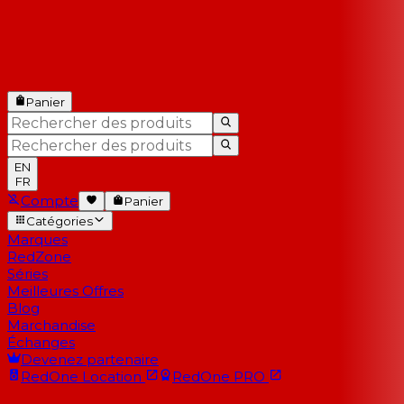
Panier
EN
FR
Compte
Panier
Catégories
Marques
RedZone
Séries
Meilleures Offres
Blog
Marchandise
Échanges
Devenez partenaire
RedOne
Location
RedOne
PRO