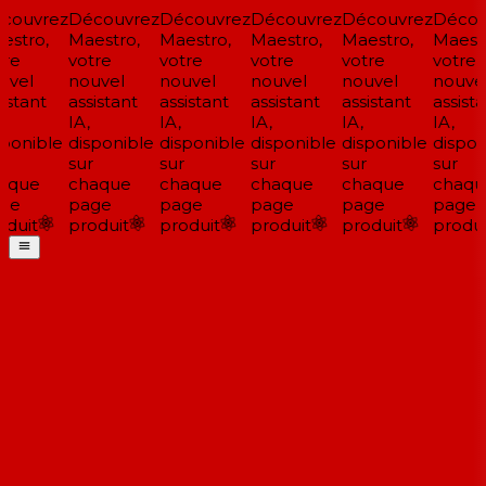
ouvrez
Découvrez
Découvrez
Découvrez
Découvrez
Découv
stro,
Maestro,
Maestro,
Maestro,
Maestro,
Maestr
re
votre
votre
votre
votre
votre
vel
nouvel
nouvel
nouvel
nouvel
nouvel
istant
assistant
assistant
assistant
assistant
assista
IA,
IA,
IA,
IA,
IA,
ponible
disponible
disponible
disponible
disponible
disponi
sur
sur
sur
sur
sur
aque
chaque
chaque
chaque
chaque
chaqu
ge
page
page
page
page
page
duit
produit
produit
produit
produit
produit