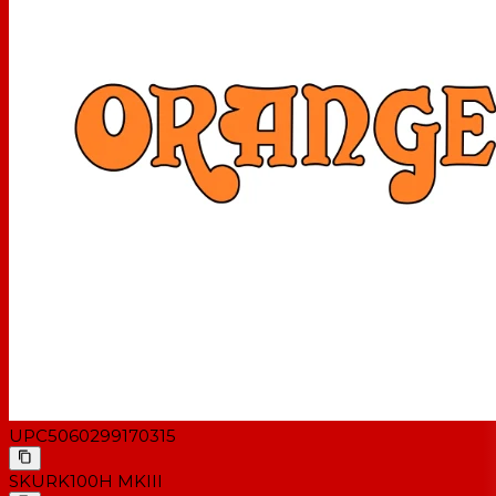
UPC
5060299170315
SKU
RK100H MKIII