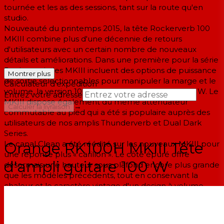
tournée et les as des sessions, tant sur la route qu'en
studio.
Nouveauté du printemps 2015, la tête Rockerverb 100
MKIII combine plus d'une décennie de retours
d'utilisateurs avec un certain nombre de nouveaux
détails et améliorations. Dans une première pour la série
Rockerverb, les MKIII incluent des options de puissance
Montrer plus
de sortie sélectionnables pour manipuler la marge et le
Calculateur d'expédition
volume, la version 100 watts passant à 70, 50 ou 30 W. Le
Entrez votre adresse
MKIII dispose également du même atténuateur
→
Calculer la livraison
commutable au pied qui a été si populaire auprès des
utilisateurs de nos amplis Thunderverb et Dual Dark
--
Series.
Le canal Clean a été réédité sur les nouveaux MKIII pour
Orange RK100H MKIII Tête
une réponse plus « carillon ». Le côté épuré offre
d'ampli guitare 100 W
désormais une hauteur sous plafond encore plus grande
que les modèles précédents, tout en conservant la
chaleur et le caractère vintage d'un design à volume
non maître. De plus, la réverbération à ressort à valve a
désormais une portée plus étendue avec une traînée
plus lumineuse. Ajoutez à cela une foule d'autres