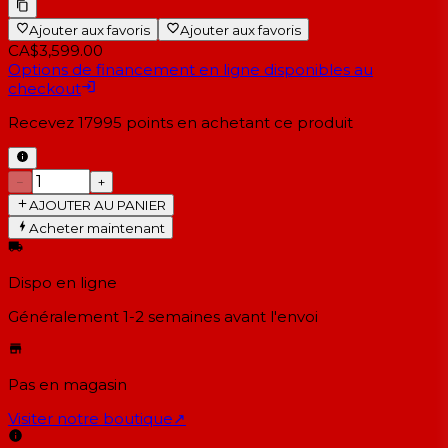
Ajouter aux favoris
Ajouter aux favoris
CA$3,599.00
Options de financement en ligne disponibles au
checkout
Recevez
17995
points en achetant ce produit
−
+
AJOUTER AU PANIER
Acheter maintenant
Dispo en ligne
Généralement 1-2 semaines
avant l'envoi
Pas en magasin
Visiter notre boutique
↗