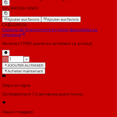
SKU
RK100H MKIII
Ajouter aux favoris
Ajouter aux favoris
CA$3,599.00
Options de financement en ligne disponibles au
checkout
Recevez
17995
points en achetant ce produit
−
+
AJOUTER AU PANIER
Acheter maintenant
Dispo en ligne
Généralement 1-2 semaines
avant l'envoi
Pas en magasin