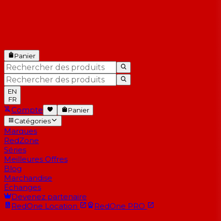
Panier
EN
FR
Compte
Panier
Catégories
Marques
RedZone
Séries
Meilleures Offres
Blog
Marchandise
Échanges
Devenez partenaire
RedOne
Location
RedOne
PRO