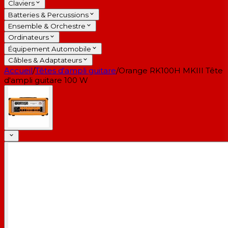
Claviers
Batteries & Percussions
Ensemble & Orchestre
Ordinateurs
Équipement Automobile
Câbles & Adaptateurs
Accueil
/
Têtes d'ampli guitare
/
Orange RK100H MKIII Tête
d'ampli guitare 100 W