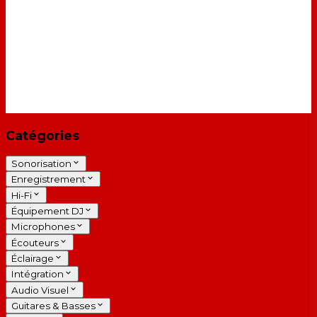
Catégories
Sonorisation
Enregistrement
Hi-Fi
Équipement DJ
Microphones
Écouteurs
Éclairage
Intégration
Audio Visuel
Guitares & Basses