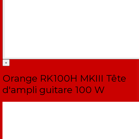
+
Orange RK100H MKIII Tête
d'ampli guitare 100 W