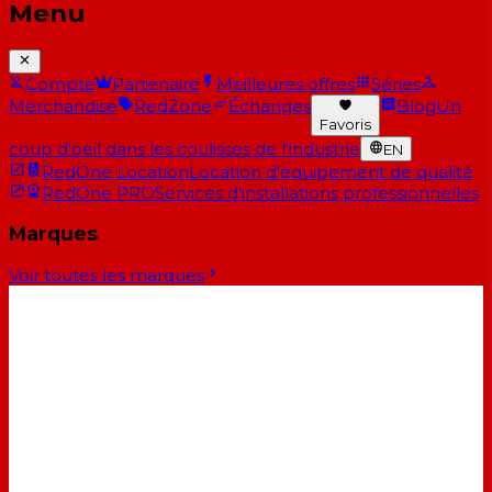
Menu
Compte
Partenaire
Meilleures offres
Séries
Merchandise
RedZone
Échanges
Blog
Un
Favoris
coup d'oeil dans les coulisses de l'industrie
EN
RedOne Location
Location d'équipement de qualité
RedOne PRO
Services d'installations professionnelles
Marques
Voir toutes les marques