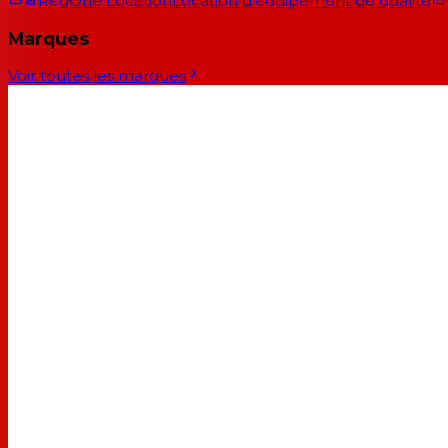
RedOne Location
Location d'équipement de qualité
Marques
Voir toutes les marques