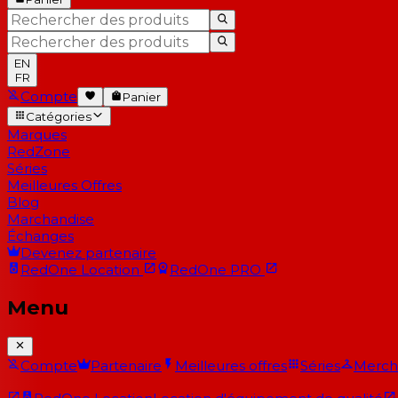
EN
FR
Compte
Panier
Catégories
Marques
RedZone
Séries
Meilleures Offres
Blog
Marchandise
Échanges
Devenez partenaire
RedOne
Location
RedOne
PRO
Menu
Compte
Partenaire
Meilleures offres
Séries
Merch