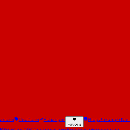
andise
RedZone
Échanges
Blog
Un coup d'oeil 
Favoris