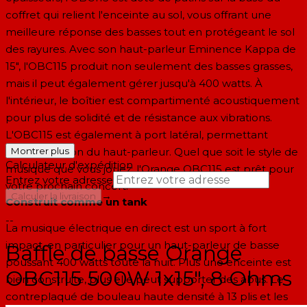
coffret qui relient l'enceinte au sol, vous offrant une
meilleure réponse des basses tout en protégeant le sol
des rayures. Avec son haut-parleur Eminence Kappa de
15", l'OBC115 produit non seulement des basses grasses,
mais il peut également gérer jusqu'à 400 watts. À
l'intérieur, le boîtier est compartimenté acoustiquement
pour plus de solidité et de résistance aux vibrations.
L'OBC115 est également à port latéral, permettant
autocorrection du haut-parleur. Quel que soit le style de
Montrer plus
Calculateur d'expédition
musique que vous jouez, l'Orange OBC115 est prêt pour
Entrez votre adresse
votre prochain concert.
→
Calculer la livraison
Construit comme un tank
--
La musique électrique en direct est un sport à fort
impact, en particulier pour un haut-parleur de basse
Baffle de basse Orange
poussant 400 watts toute la nuit. Plus une enceinte est
OBC115 500W 1x15", 8 Ohms
bien construite, plus elle peut supporter des abus. Le
contreplaqué de bouleau haute densité à 13 plis et les