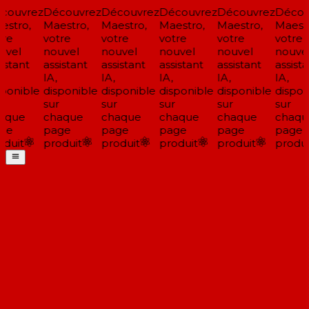
ouvrez
Découvrez
Découvrez
Découvrez
Découvrez
Découv
stro,
Maestro,
Maestro,
Maestro,
Maestro,
Maestr
re
votre
votre
votre
votre
votre
vel
nouvel
nouvel
nouvel
nouvel
nouvel
istant
assistant
assistant
assistant
assistant
assista
IA,
IA,
IA,
IA,
IA,
ponible
disponible
disponible
disponible
disponible
disponi
sur
sur
sur
sur
sur
aque
chaque
chaque
chaque
chaque
chaqu
ge
page
page
page
page
page
duit
produit
produit
produit
produit
produit