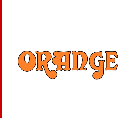
techniques de construction et de fabrication robustes
confèrent à l'OBC115 une stabilité supérieure. Conçu en
pensant aux amplificateurs de basse Orange, l'enceinte
de basse Orange OBC210 1 x 15" est prête à encaisser
toutes les punitions que vous pouvez infliger.
Caractéristiques
Contreplaqué de bouleau haute densité de 18 mm à 13
plis pour des basses solides et une longue durée de vie
1 haut-parleur Eminence Kappa de 15 pouces offrant
des basses profondes et équilibrées
2 prises SpeakON parallèles 1/4" vous offrent une
flexibilité d'entrée
Les pieds antidérapants couplent acoustiquement la
cabine au sol pour une réponse des basses supérieure.
Caractéristiques
Type : Baffle basse
Configuration : 1 x 15"