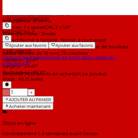
Haut-parleurs : 15" Eminence Kappa
Klaxon : non
Puissance admissible : 400 W
UPC
5060117080277
Impédance : 8 ohms
Entrées : 1 x speakON, 2 x 1/4"
SKU
OBC115-C
Type d'armoire : Droite
Ouvert/fermé à l'arrière : fermé, à port avant
Ajouter aux favoris
Ajouter aux favoris
Matériaux de construction : contreplaqué de bouleau
CA$1,499.00
haute densité de 18 mm, 13 couches
Options de financement en ligne disponibles au
Hauteur : 20,47"
checkout
Largeur : 24,41"
Profondeur : 18,31"
Recevez
7495
points en achetant ce produit
Poids : 65,15 livres.
−
+
AJOUTER AU PANIER
Acheter maintenant
Dispo en ligne
Généralement 1-2 semaines
avant l'envoi