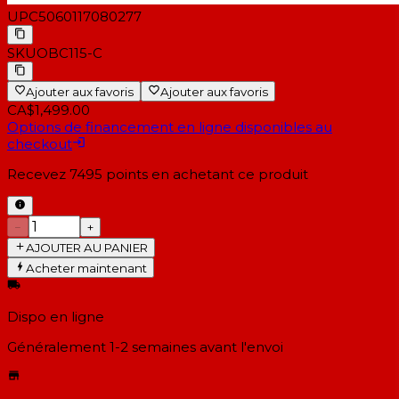
UPC
5060117080277
SKU
OBC115-C
Ajouter aux favoris
Ajouter aux favoris
CA$1,499.00
Options de financement en ligne disponibles au
checkout
Recevez
7495
points en achetant ce produit
−
+
AJOUTER AU PANIER
Acheter maintenant
Dispo en ligne
Généralement 1-2 semaines
avant l'envoi