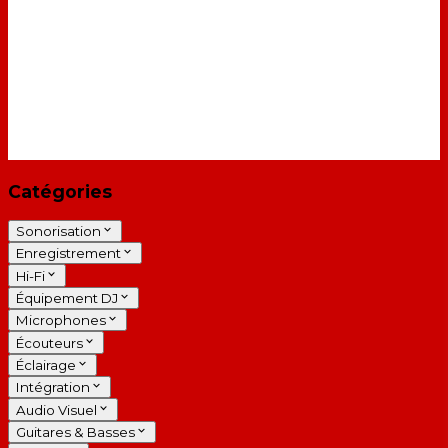
Catégories
Sonorisation
Enregistrement
Hi-Fi
Équipement DJ
Microphones
Écouteurs
Éclairage
Intégration
Audio Visuel
Guitares & Basses