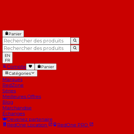
Panier
EN
FR
Compte
Panier
Catégories
Marques
RedZone
Séries
Meilleures Offres
Blog
Marchandise
Échanges
Devenez partenaire
RedOne
Location
RedOne
PRO