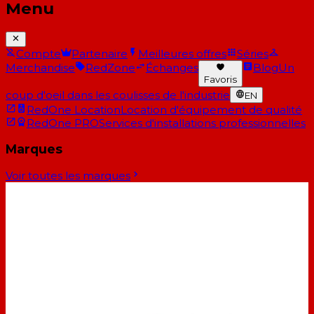
Menu
Compte
Partenaire
Meilleures offres
Séries
Merchandise
RedZone
Échanges
Blog
Un
Favoris
coup d'oeil dans les coulisses de l'industrie
EN
RedOne Location
Location d'équipement de qualité
RedOne PRO
Services d'installations professionnelles
Marques
Voir toutes les marques