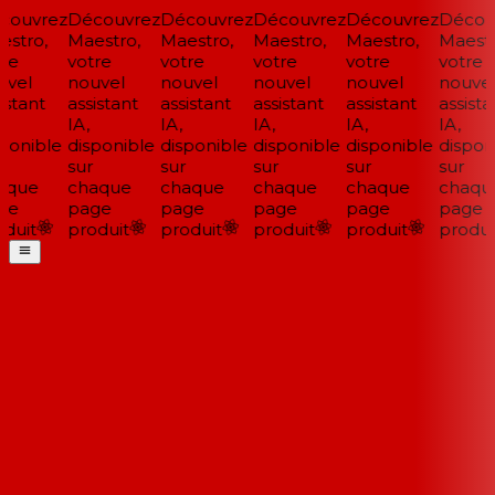
ouvrez
Découvrez
Découvrez
Découvrez
Découvrez
Découv
stro,
Maestro,
Maestro,
Maestro,
Maestro,
Maestro
re
votre
votre
votre
votre
votre
vel
nouvel
nouvel
nouvel
nouvel
nouvel
stant
assistant
assistant
assistant
assistant
assistan
IA,
IA,
IA,
IA,
IA,
ponible
disponible
disponible
disponible
disponible
disponi
sur
sur
sur
sur
sur
que
chaque
chaque
chaque
chaque
chaque
e
page
page
page
page
page
duit
produit
produit
produit
produit
produit