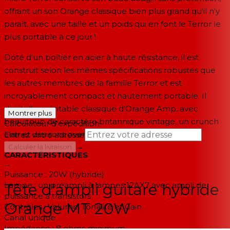
offrant un son Orange classique bien plus grand qu'il n'y
paraît, avec une taille et un poids qui en font le Terror le
plus portable à ce jour !
Doté d'un boîtier en acier à haute résistance, il est
construit selon les mêmes spécifications robustes que
les autres membres de la famille Terror et est
incroyablement compact et hautement portable. Il
s'agit d'un véritable classique d'Orange Amp, avec
Montrer plus
beaucoup de caractère britannique vintage, un crunch
Calculateur d'expédition
clair et des sons overdrive complets.
Entrez votre adresse
→
Calculer la livraison
CARACTÉRISTIQUES
--
Puissance : 20W (hybride)
Lampe : un préampli à lampes 12AX7 avec ampli de
Tête d'ampli guitare hybride
puissance à transistors
Orange MT 20W
Contrôles : Volume, Tonalité et Gain
Canal unique
Impédance : 8 ohms minimum