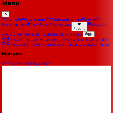
Menu
Compte
Partenaire
Meilleures offres
Séries
Merchandise
RedZone
Échanges
Blog
Un
Favoris
coup d'oeil dans les coulisses de l'industrie
EN
RedOne Location
Location d'équipement de qualité
RedOne PRO
Services d'installations professionnelles
Marques
Voir toutes les marques