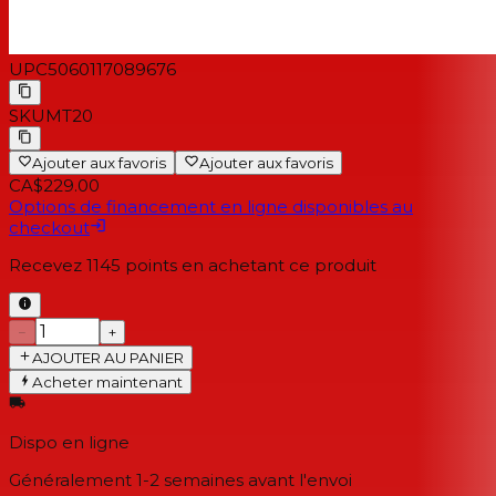
UPC
5060117089676
SKU
MT20
Ajouter aux favoris
Ajouter aux favoris
CA$229.00
Options de financement en ligne disponibles au
checkout
Recevez
1145
points en achetant ce produit
−
+
AJOUTER AU PANIER
Acheter maintenant
Dispo en ligne
Généralement 1-2 semaines
avant l'envoi