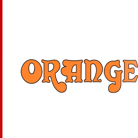
Sortie casque
Entrée auxiliaire pour MP3 ou CD
Dimensions : 6,5" x 5,3" x 3,74"
Poids : 1,87 livre.