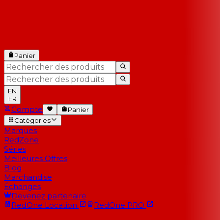
Panier
EN
FR
Compte
Panier
Catégories
Marques
RedZone
Séries
Meilleures Offres
Blog
Marchandise
Échanges
Devenez partenaire
RedOne
Location
RedOne
PRO