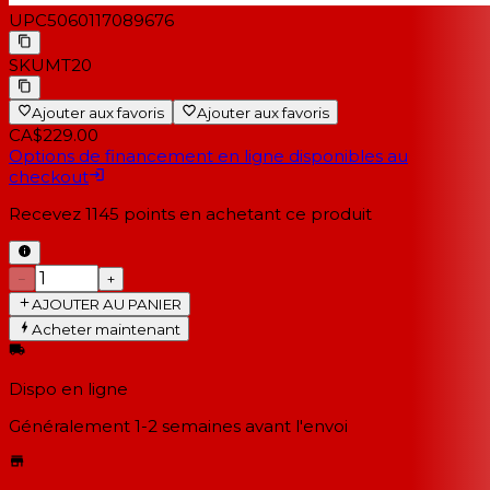
UPC
5060117089676
SKU
MT20
Ajouter aux favoris
Ajouter aux favoris
CA$229.00
Options de financement en ligne disponibles au
checkout
Recevez
1145
points en achetant ce produit
−
+
AJOUTER AU PANIER
Acheter maintenant
Dispo en ligne
Généralement 1-2 semaines
avant l'envoi