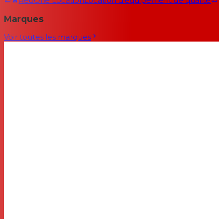
RedOne Location
Location d'équipement de qualité
Marques
Voir toutes les marques