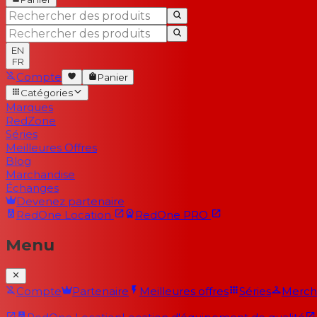
EN
FR
Compte
Panier
Catégories
Marques
RedZone
Séries
Meilleures Offres
Blog
Marchandise
Échanges
Devenez partenaire
RedOne
Location
RedOne
PRO
Menu
Compte
Partenaire
Meilleures offres
Séries
Merch