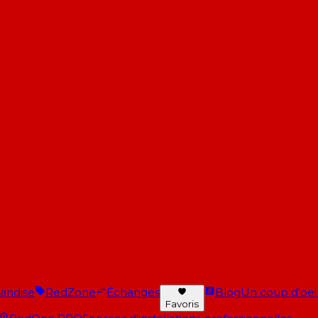
andise
RedZone
Échanges
Blog
Un coup d'oeil 
Favoris