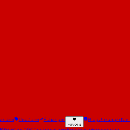
andise
RedZone
Échanges
Blog
Un coup d'oeil 
Favoris