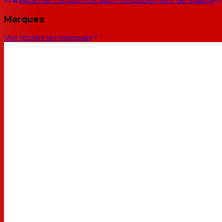
RedOne Location
Location d'équipement de qualité
Marques
Voir toutes les marques