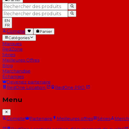
EN
FR
Compte
Panier
Catégories
Marques
RedZone
Séries
Meilleures Offres
Blog
Marchandise
Échanges
Devenez partenaire
RedOne
Location
RedOne
PRO
Menu
Compte
Partenaire
Meilleures offres
Séries
Merch