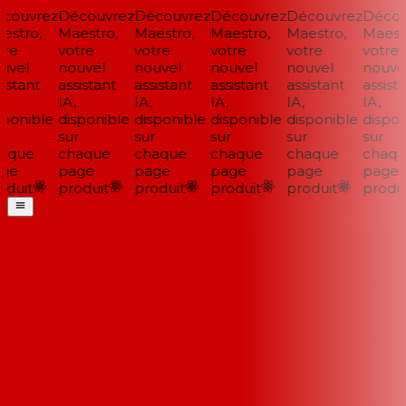
couvrez
Découvrez
Découvrez
Découvrez
Découvrez
Décou
stro,
Maestro,
Maestro,
Maestro,
Maestro,
Maestr
re
votre
votre
votre
votre
votre
vel
nouvel
nouvel
nouvel
nouvel
nouvel
istant
assistant
assistant
assistant
assistant
assista
IA,
IA,
IA,
IA,
IA,
ponible
disponible
disponible
disponible
disponible
disponi
sur
sur
sur
sur
sur
aque
chaque
chaque
chaque
chaque
chaqu
ge
page
page
page
page
page
duit
produit
produit
produit
produit
produi