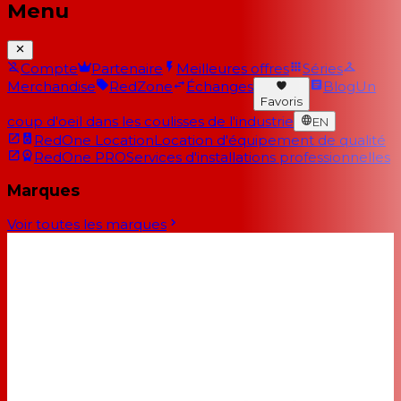
Menu
Compte
Partenaire
Meilleures offres
Séries
Merchandise
RedZone
Échanges
Blog
Un
Favoris
coup d'oeil dans les coulisses de l'industrie
EN
RedOne Location
Location d'équipement de qualité
RedOne PRO
Services d'installations professionnelles
Marques
Voir toutes les marques