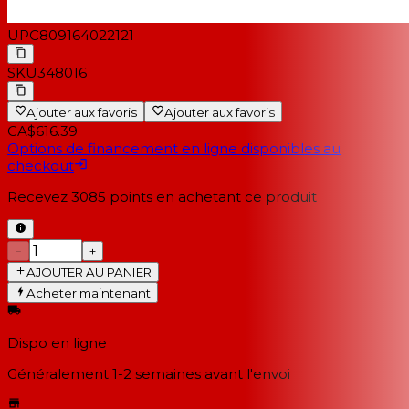
UPC
809164022121
SKU
348016
Ajouter aux favoris
Ajouter aux favoris
CA$616.39
Options de financement en ligne disponibles au
checkout
Recevez
3085
points en achetant ce produit
−
+
AJOUTER AU PANIER
Acheter maintenant
Dispo en ligne
Généralement 1-2 semaines
avant l'envoi