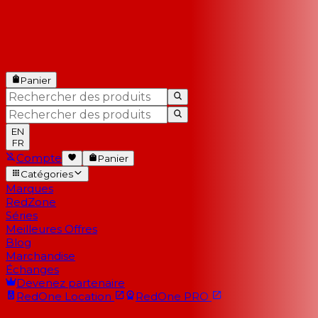
Panier
EN
FR
Compte
Panier
Catégories
Marques
RedZone
Séries
Meilleures Offres
Blog
Marchandise
Échanges
Devenez partenaire
RedOne
Location
RedOne
PRO