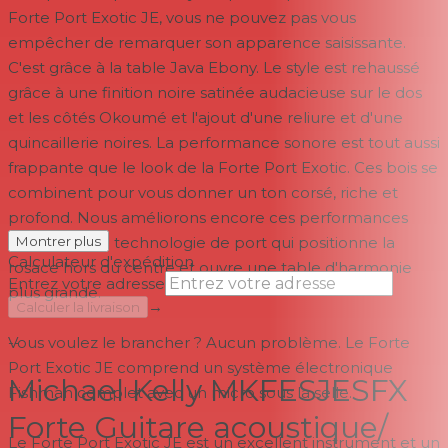
Forte Port Exotic JE, vous ne pouvez pas vous
empêcher de remarquer son apparence saisissante.
C'est grâce à la table Java Ebony. Le style est rehaussé
grâce à une finition noire satinée audacieuse sur le dos
et les côtés Okoumé et l'ajout d'une reliure et d'une
quincaillerie noires. La performance sonore est tout aussi
frappante que le look de la Forte Port Exotic. Ces bois se
combinent pour vous donner un ton corsé, riche et
profond. Nous améliorons encore ces performances
grâce à notre technologie de port qui positionne la
Montrer plus
Calculateur d'expédition
rosace hors du centre et ouvre une table d'harmonie
Entrez votre adresse
plus grande.
→
Calculer la livraison
Vous voulez le brancher ? Aucun problème. Le Forte
--
Port Exotic JE comprend un système électronique
Michael Kelly MKFESJESFX
Fishman complet avec un micro sous la selle.
Forte Guitare acoustique/
Le Forte Port Exotic JE est un excellent instrument et un