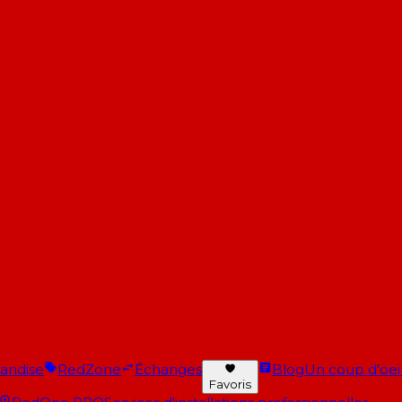
andise
RedZone
Échanges
Blog
Un coup d'oeil 
Favoris