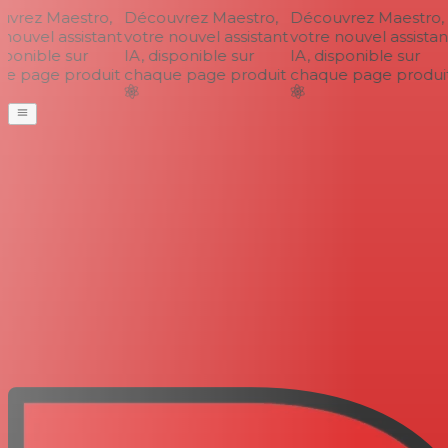
vrez Maestro,
Découvrez Maestro,
Découvrez Maestro,
nouvel assistant
votre nouvel assistant
votre nouvel assistant
ponible sur
IA, disponible sur
IA, disponible sur
e page produit
chaque page produit
chaque page produit