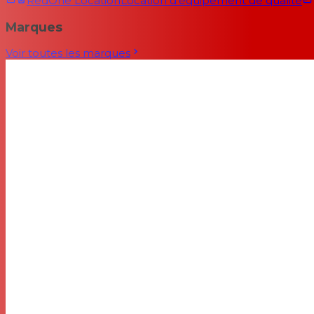
RedOne Location
Location d'équipement de qualité
Marques
Voir toutes les marques