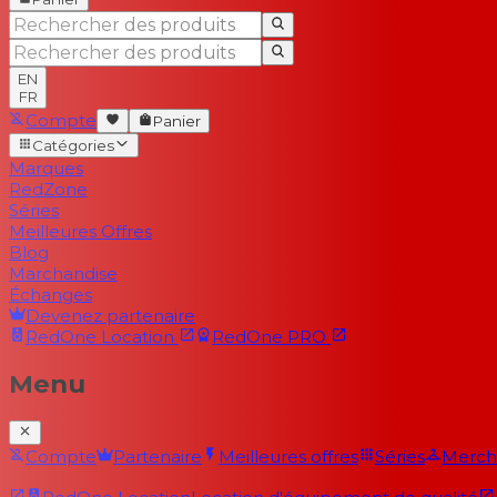
EN
FR
Compte
Panier
Catégories
Marques
RedZone
Séries
Meilleures Offres
Blog
Marchandise
Échanges
Devenez partenaire
RedOne
Location
RedOne
PRO
Menu
Compte
Partenaire
Meilleures offres
Séries
Merch