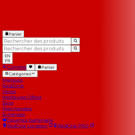
Panier
EN
FR
Compte
Panier
Catégories
Marques
RedZone
Séries
Meilleures Offres
Blog
Marchandise
Échanges
Devenez partenaire
RedOne
Location
RedOne
PRO