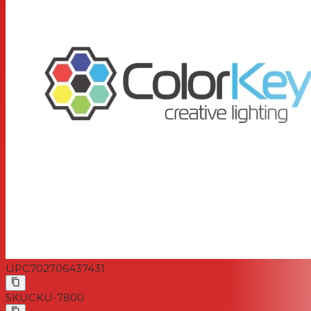
UPC
702706437431
SKU
CKU-7800