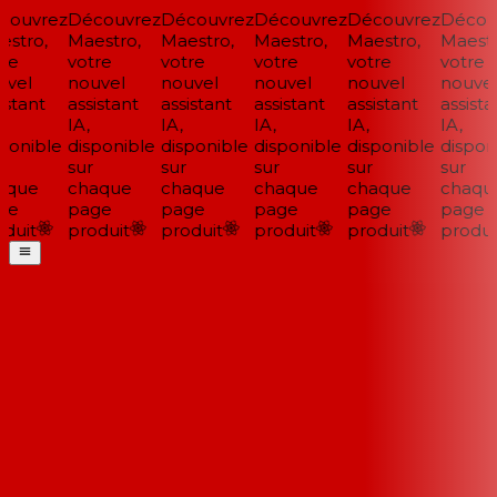
ouvrez
Découvrez
Découvrez
Découvrez
Découvrez
Découv
stro,
Maestro,
Maestro,
Maestro,
Maestro,
Maestro
re
votre
votre
votre
votre
votre
vel
nouvel
nouvel
nouvel
nouvel
nouvel
stant
assistant
assistant
assistant
assistant
assistan
IA,
IA,
IA,
IA,
IA,
ponible
disponible
disponible
disponible
disponible
disponi
sur
sur
sur
sur
sur
que
chaque
chaque
chaque
chaque
chaque
e
page
page
page
page
page
duit
produit
produit
produit
produit
produit