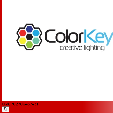
UPC
702706437431