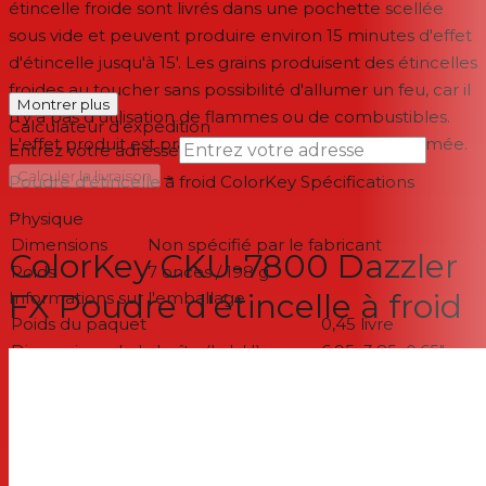
étincelle froide sont livrés dans une pochette scellée
sous vide et peuvent produire environ 15 minutes d'effet
d'étincelle jusqu'à 15'. Les grains produisent des étincelles
froides au toucher sans possibilité d'allumer un feu, car il
Montrer plus
n'y a pas d'utilisation de flammes ou de combustibles.
Calculateur d'expédition
L'effet produit est pratiquement inodore et sans fumée.
Entrez votre adresse
→
Calculer la livraison
Poudre d'étincelle à froid ColorKey
Spécifications
--
Physique
Dimensions
Non spécifié par le fabricant
ColorKey CKU-7800 Dazzler
Poids
7 onces / 198 g
FX Poudre d'étincelle à froid
Informations sur l'emballage
Poids du paquet
0,45 livre
Dimensions de la boîte (LxlxH)
6,95x3,85x0,65"