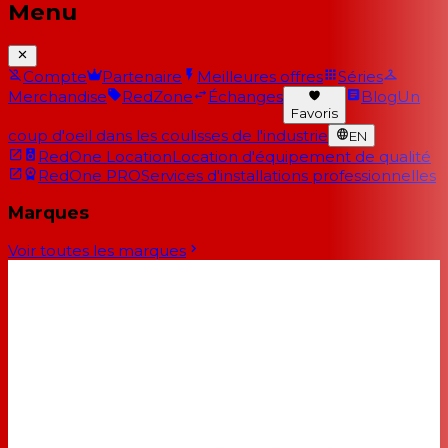
Menu
Compte
Partenaire
Meilleures offres
Séries
Merchandise
RedZone
Échanges
Blog
Un
Favoris
coup d'oeil dans les coulisses de l'industrie
EN
RedOne Location
Location d'équipement de qualité
RedOne PRO
Services d'installations professionnelles
Marques
Voir toutes les marques