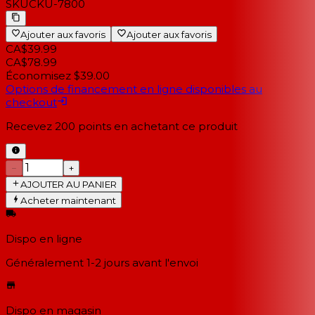
SKU
CKU-7800
Ajouter aux favoris
Ajouter aux favoris
CA$39.99
CA$78.99
Économisez $39.00
Options de financement en ligne disponibles au
checkout
Recevez
200
points en achetant ce produit
−
+
AJOUTER AU PANIER
Acheter maintenant
Dispo en ligne
Généralement 1-2 jours
avant l'envoi
Dispo en magasin