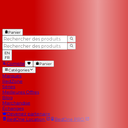
Panier
EN
FR
Compte
Panier
Catégories
Marques
RedZone
Séries
Meilleures Offres
Blog
Marchandise
Échanges
Devenez partenaire
RedOne
Location
RedOne
PRO