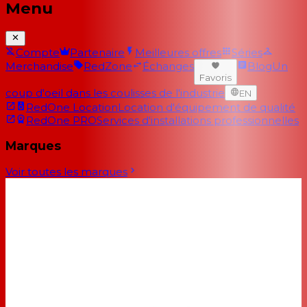
Menu
Compte
Partenaire
Meilleures offres
Séries
Merchandise
RedZone
Échanges
Blog
Un
Favoris
coup d'oeil dans les coulisses de l'industrie
EN
RedOne Location
Location d'équipement de qualité
RedOne PRO
Services d'installations professionnelles
Marques
Voir toutes les marques