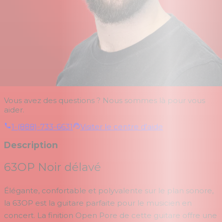
Vous avez des questions ? Nous sommes là pour vous
aider.
1-(888)-733-6631
Visiter le centre d'aide
Description
63OP Noir délavé
Élégante, confortable et polyvalente sur le plan sonore,
la 63OP est la guitare parfaite pour le musicien en
concert. La finition Open Pore de cette guitare offre une