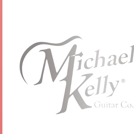
Touche :
Ébène
Rayon de la touche :
dix"
Nombre de frettes :
22
Incrustations :
Points
Poupée :
1960
Longueur d'échelle
25,5"
Type de tige de ferme
Double action
Matériau de l'écrou :
Os synthétique
Largeur d'écrou:
1 11/16" (43 mm)
Cordes :
D'Addario XL110 (.10-.46)
ÉLECTRONIQUE
Électronique:
1 x Volume, 1 x Tone (avec bobine push/pull
divisée pour humbucker)
Micro manche :
MK Fat Single Bobine
Micro central :
Bobine simple centrale MK Classic
Micro chevalet :
MK Vintage Plus Humbucker
MATÉRIEL
Finition du matériel :
Chrome