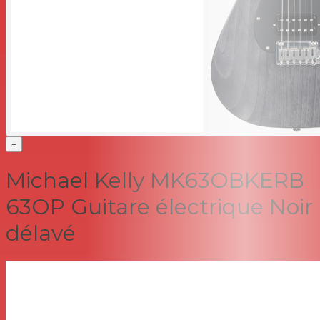
+
Michael Kelly MK63OBKERB
63OP Guitare électrique Noir
délavé