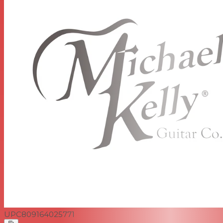
UPC
809164025771