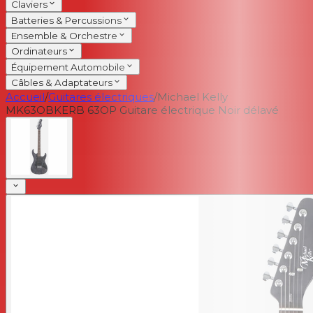
Claviers
Batteries & Percussions
Ensemble & Orchestre
Ordinateurs
Équipement Automobile
Câbles & Adaptateurs
Accueil
/
Guitares électriques
/
Michael Kelly
MK63OBKERB 63OP Guitare électrique Noir délavé