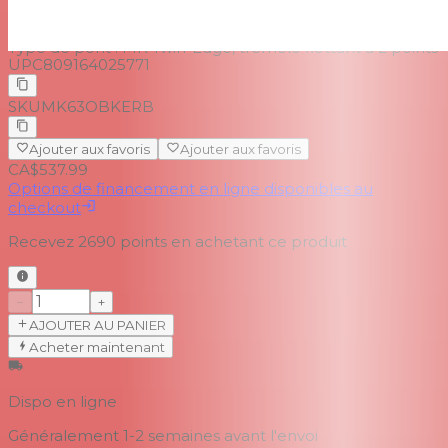
Touches de réglage :
Verrouillage MK moulé sous
pression
Type de pont :
MK Twin-Edge, trémolo flottant à 2 points
UPC
809164025771
SKU
MK63OBKERB
Ajouter aux favoris
Ajouter aux favoris
CA$537.99
Options de financement en ligne disponibles au
checkout
Recevez
2690
points en achetant ce produit
−
+
AJOUTER AU PANIER
Acheter maintenant
Dispo en ligne
Généralement 1-2 semaines
avant l'envoi