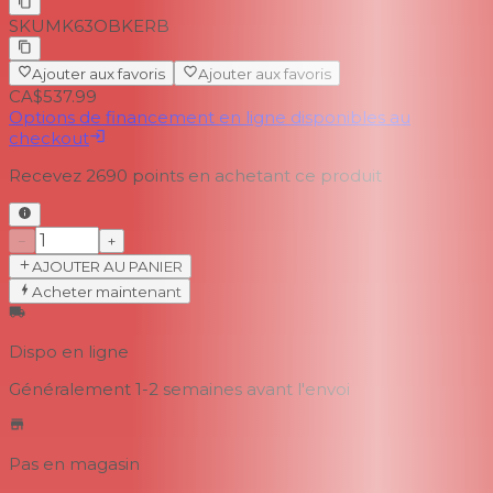
SKU
MK63OBKERB
Ajouter aux favoris
Ajouter aux favoris
CA$537.99
Options de financement en ligne disponibles au
checkout
Recevez
2690
points en achetant ce produit
−
+
AJOUTER AU PANIER
Acheter maintenant
Dispo en ligne
Généralement 1-2 semaines
avant l'envoi
Pas en magasin