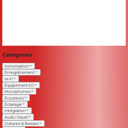
Catégories
Sonorisation
Enregistrement
Hi-Fi
Équipement DJ
Microphones
Écouteurs
Éclairage
Intégration
Audio Visuel
Guitares & Basses