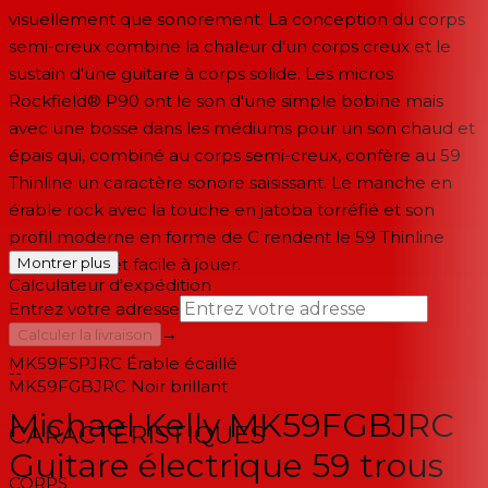
visuellement que sonorement. La conception du corps
semi-creux combine la chaleur d'un corps creux et le
sustain d'une guitare à corps solide. Les micros
Rockfield® P90 ont le son d'une simple bobine mais
avec une bosse dans les médiums pour un son chaud et
épais qui, combiné au corps semi-creux, confère au 59
Thinline un caractère sonore saisissant. Le manche en
érable rock avec la touche en jatoba torréfié et son
profil moderne en forme de C rendent le 59 Thinline
confortable et facile à jouer.
Montrer plus
Calculateur d'expédition
Entrez votre adresse
→
Calculer la livraison
MK59FSPJRC
Érable écaillé
--
MK59FGBJRC
Noir brillant
Michael Kelly MK59FGBJRC
CARACTÉRISTIQUES
Guitare électrique 59 trous
CORPS