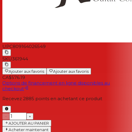
Micro manche :
Rockfield P90
Micro chevalet :
Rockfield P90
MATÉRIEL
Finition du matériel :
Chrome
Touches de réglage :
Michael Kelly Standard
Type de pont :
Traditionnel
UPC
809164026549
SKU
361944
Ajouter aux favoris
Ajouter aux favoris
CA$576.19
Options de financement en ligne disponibles au
checkout
Recevez
2885
points en achetant ce produit
−
+
AJOUTER AU PANIER
Acheter maintenant