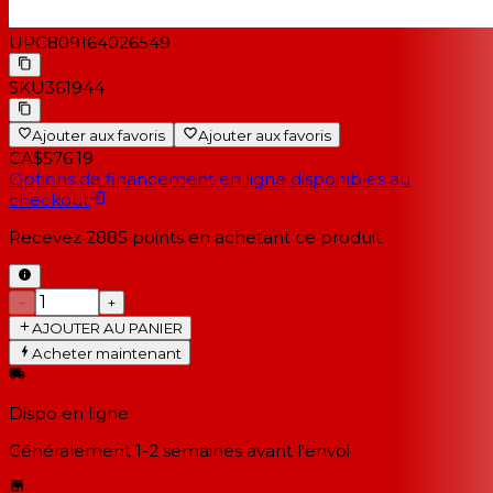
UPC
809164026549
SKU
361944
Ajouter aux favoris
Ajouter aux favoris
CA$576.19
Options de financement en ligne disponibles au
checkout
Recevez
2885
points en achetant ce produit
−
+
AJOUTER AU PANIER
Acheter maintenant
Dispo en ligne
Généralement 1-2 semaines
avant l'envoi