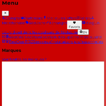
Menu
Compte
Partenaire
Meilleures offres
Séries
Merchandise
RedZone
Échanges
Blog
Un
Favoris
coup d'oeil dans les coulisses de l'industrie
EN
RedOne Location
Location d'équipement de qualité
RedOne PRO
Services d'installations professionnelles
Marques
Voir toutes les marques