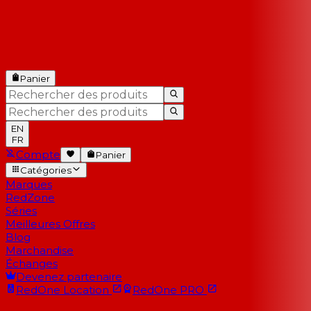
Panier
EN
FR
Compte
Panier
Catégories
Marques
RedZone
Séries
Meilleures Offres
Blog
Marchandise
Échanges
Devenez partenaire
RedOne
Location
RedOne
PRO