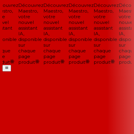
ouvrez
Découvrez
Découvrez
Découvrez
Découvrez
Découv
stro,
Maestro,
Maestro,
Maestro,
Maestro,
Maestro
re
votre
votre
votre
votre
votre
vel
nouvel
nouvel
nouvel
nouvel
nouvel
stant
assistant
assistant
assistant
assistant
assistan
IA,
IA,
IA,
IA,
IA,
ponible
disponible
disponible
disponible
disponible
disponi
sur
sur
sur
sur
sur
que
chaque
chaque
chaque
chaque
chaqu
ge
page
page
page
page
page
duit
produit
produit
produit
produit
produit