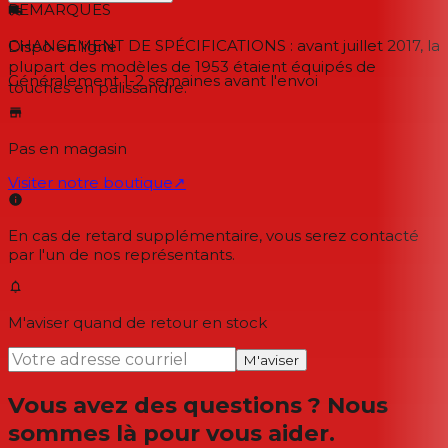
REMARQUES
CHANGEMENT DE SPÉCIFICATIONS : avant juillet 2017, la
Dispo en ligne
plupart des modèles de 1953 étaient équipés de
Généralement 1-2 semaines
avant l'envoi
touches en palissandre.
Pas en magasin
Visiter notre boutique
↗
En cas de retard supplémentaire, vous serez contacté
par l'un de nos représentants.
M'aviser quand de retour en stock
M'aviser
Vous avez des questions ? Nous
sommes là pour vous aider.