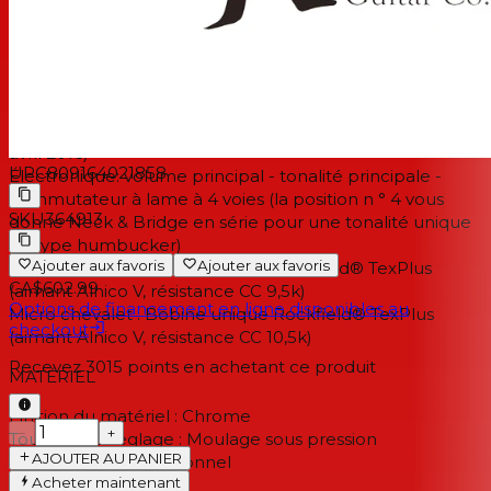
Matériau de l'écrou :
Os
Largeur d'écrou:
43mm
Cordes :
D'Addario EXL110 (.010-.046)
ÉLECTRONIQUE
Mods Boutique :
Quad Mod (modèles fabriqués après
avril 2016)
UPC
809164021858
Électronique:
volume principal - tonalité principale -
commutateur à lame à 4 voies (la position n ° 4 vous
SKU
364913
donne Neck & Bridge en série pour une tonalité unique
de type humbucker)
Ajouter aux favoris
Ajouter aux favoris
Micro manche :
Bobine unique Rockfield® TexPlus
CA$602.99
(aimant Alnico V, résistance CC 9,5k)
Options de financement en ligne disponibles au
Micro chevalet :
Bobine unique Rockfield® TexPlus
checkout
(aimant Alnico V, résistance CC 10,5k)
Recevez
3015
points en achetant ce produit
MATÉRIEL
Finition du matériel :
Chrome
−
+
Touches de réglage :
Moulage sous pression
AJOUTER AU PANIER
Type de pont :
Traditionnel
Acheter maintenant