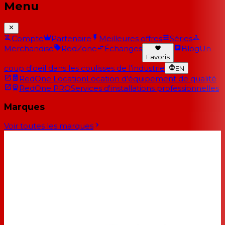
Menu
Compte
Partenaire
Meilleures offres
Séries
Merchandise
RedZone
Échanges
Blog
Un
Favoris
coup d'oeil dans les coulisses de l'industrie
EN
RedOne Location
Location d'équipement de qualité
RedOne PRO
Services d'installations professionnelles
Marques
Voir toutes les marques