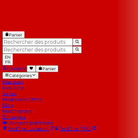
Panier
EN
FR
Compte
Panier
Catégories
Marques
RedZone
Séries
Meilleures Offres
Blog
Marchandise
Échanges
Devenez partenaire
RedOne
Location
RedOne
PRO