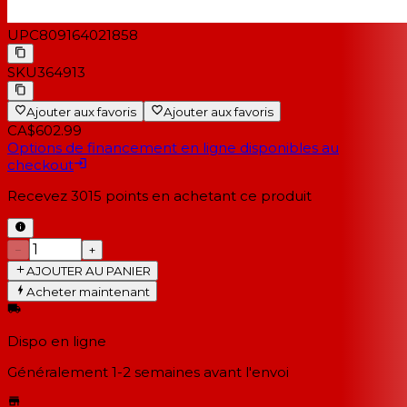
UPC
809164021858
SKU
364913
Ajouter aux favoris
Ajouter aux favoris
CA$602.99
Options de financement en ligne disponibles au
checkout
Recevez
3015
points en achetant ce produit
−
+
AJOUTER AU PANIER
Acheter maintenant
Dispo en ligne
Généralement 1-2 semaines
avant l'envoi