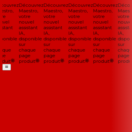
couvrez
Découvrez
Découvrez
Découvrez
Découvrez
Décou
stro,
Maestro,
Maestro,
Maestro,
Maestro,
Maestr
re
votre
votre
votre
votre
votre
vel
nouvel
nouvel
nouvel
nouvel
nouvel
istant
assistant
assistant
assistant
assistant
assista
IA,
IA,
IA,
IA,
IA,
ponible
disponible
disponible
disponible
disponible
disponi
sur
sur
sur
sur
sur
aque
chaque
chaque
chaque
chaque
chaqu
ge
page
page
page
page
page
duit
produit
produit
produit
produit
produi