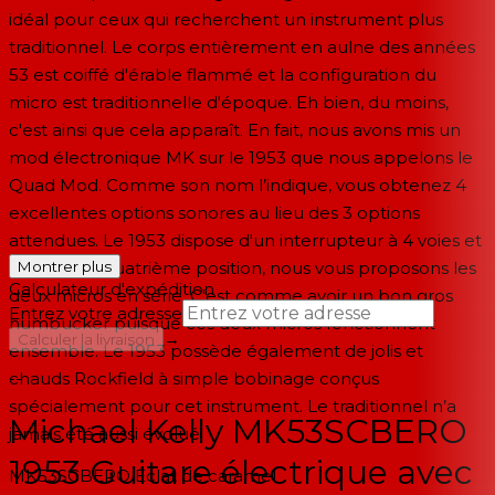
idéal pour ceux qui recherchent un instrument plus
traditionnel. Le corps entièrement en aulne des années
53 est coiffé d'érable flammé et la configuration du
micro est traditionnelle d'époque. Eh bien, du moins,
c'est ainsi que cela apparaît. En fait, nous avons mis un
mod électronique MK sur le 1953 que nous appelons le
Quad Mod. Comme son nom l’indique, vous obtenez 4
excellentes options sonores au lieu des 3 options
attendues. Le 1953 dispose d'un interrupteur à 4 voies et
dans cette quatrième position, nous vous proposons les
Montrer plus
Calculateur d'expédition
deux micros en série. C'est comme avoir un bon gros
Entrez votre adresse
humbucker puisque ces deux micros fonctionnent
→
Calculer la livraison
ensemble. Le 1953 possède également de jolis et
chauds Rockfield à simple bobinage conçus
--
spécialement pour cet instrument. Le traditionnel n’a
Michael Kelly MK53SCBERO
jamais été aussi évolué.
1953 Guitare électrique avec
MK53SCBERO
Éclat de caramel