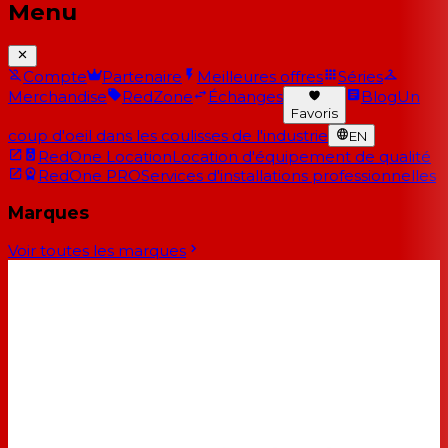
Menu
Compte
Partenaire
Meilleures offres
Séries
Merchandise
RedZone
Échanges
Blog
Un
Favoris
coup d'oeil dans les coulisses de l'industrie
EN
RedOne Location
Location d'équipement de qualité
RedOne PRO
Services d'installations professionnelles
Marques
Voir toutes les marques