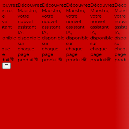
ouvrez
Découvrez
Découvrez
Découvrez
Découvrez
Découv
stro,
Maestro,
Maestro,
Maestro,
Maestro,
Maestro
re
votre
votre
votre
votre
votre
vel
nouvel
nouvel
nouvel
nouvel
nouvel
stant
assistant
assistant
assistant
assistant
assistan
IA,
IA,
IA,
IA,
IA,
ponible
disponible
disponible
disponible
disponible
disponi
sur
sur
sur
sur
sur
que
chaque
chaque
chaque
chaque
chaqu
ge
page
page
page
page
page
duit
produit
produit
produit
produit
produit