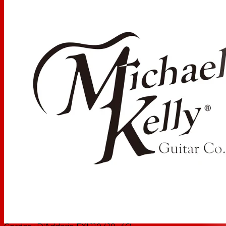
MK53OTSERO
Explosion de tabac
CARACTÉRISTIQUES
CORPS
Corps:
Sungkai
COU
Cou:
Érable dur
Touche :
Ébène
Rayon de la touche :
dix"
Nombre de frettes :
22
Incrustations :
Points
Poupée :
1950
Longueur d'échelle
25,5"
Type de tige de ferme
Double action
Matériau de l'écrou :
Os synthétique
Largeur d'écrou:
1 11/16" (43 mm)