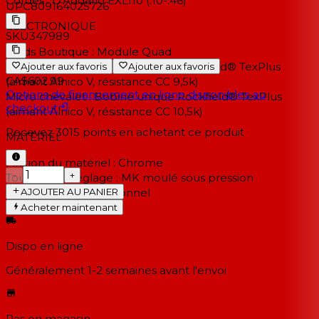
Cordes :
D'Addario EXL110 (.10-.46)
UPC
809164025726
ÉLECTRONIQUE
SKU
347989
Mods Boutique :
Module Quad
Micro manche :
Bobine unique Rockfield® TexPlus
Ajouter aux favoris
Ajouter aux favoris
CA$602.99
(aimant Alnico V, résistance CC 9,5k)
Options de financement en ligne disponibles au
Micro chevalet :
Bobine unique Rockfield® TexPlus
checkout
(aimant Alnico V, résistance CC 10,5k)
Recevez
3015
points en achetant ce produit
MATÉRIEL
Finition du matériel :
Chrome
−
+
Touches de réglage :
MK moulé sous pression
AJOUTER AU PANIER
Type de pont :
Traditionnel
Acheter maintenant
Dispo en ligne
Généralement 1-2 semaines
avant l'envoi
Pas en magasin