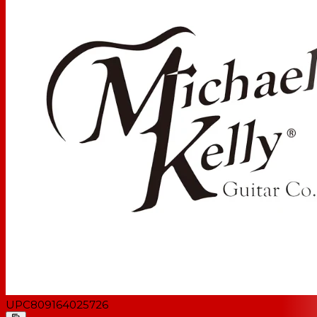
UPC
809164025726