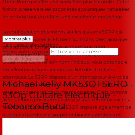
Open Pore qui offre une sensation plus naturelle. Cette
finition préservera les propriétés acoustiques naturelles
de ce bois tout en offrant une excellente protection.
La configuration des micros sur les guitares 53OP est
vintage traditionnelle. Eh bien, du moins, c'est ainsi que
Montrer plus
Calculateur d'expédition
cela apparaît. En fait, nous avons mis un mod
Entrez votre adresse
électronique MK sur le 53OP que nous appelons le
→
Calculer la livraison
Quad Mod. Comme son nom l’indique, vous obtenez 4
excellentes options sonores au lieu des 3 options
--
attendues. Le 53OP dispose d'un interrupteur à 4 voies
Michael Kelly MK53OTSERO
et dans cette quatrième position du commutateur, nous
vous proposons les deux micros en série. C'est comme
53Op Guitare électrique -
avoir un bon gros humbucker puisque ces deux micros
Tobacco Burst
fonctionnent ensemble. Le 53OP dispose également de
quelques Rockfield à simple bobinage agréables et
chauds conçus spécialement pour cet instrument. Le
traditionnel n’a jamais été aussi évolué.