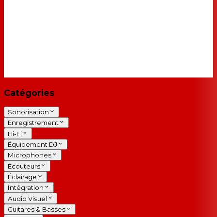
Catégories
Sonorisation
Enregistrement
Hi-Fi
Équipement DJ
Microphones
Écouteurs
Éclairage
Intégration
Audio Visuel
Guitares & Basses