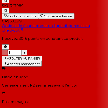
SKU
347989
Ajouter aux favoris
Ajouter aux favoris
CA$602.99
Options de financement en ligne disponibles au
checkout
Recevez
3015
points en achetant ce produit
−
+
AJOUTER AU PANIER
Acheter maintenant
Dispo en ligne
Généralement 1-2 semaines
avant l'envoi
Pas en magasin