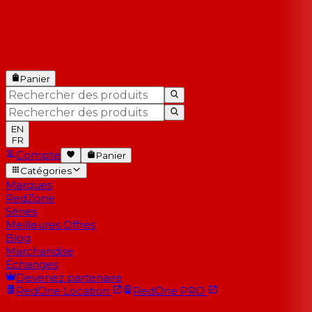
Panier
EN
FR
Compte
Panier
Catégories
Marques
RedZone
Séries
Meilleures Offres
Blog
Marchandise
Échanges
Devenez partenaire
RedOne
Location
RedOne
PRO