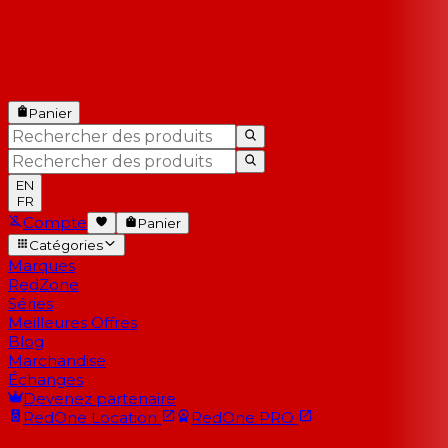
Panier
EN
FR
Compte
Panier
Catégories
Marques
RedZone
Séries
Meilleures Offres
Blog
Marchandise
Échanges
Devenez partenaire
RedOne
Location
RedOne
PRO