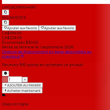
UPC
663961044911
SKU
MIX12FX
Ajouter aux favoris
Ajouter aux favoris
CA$199.00
CA$229.00
Économisez $30.00
Vente se termine le
1 septembre 2026
Options de financement en ligne disponibles au
checkout
Recevez
995
points en achetant ce produit
−
+
AJOUTER AU PANIER
Acheter maintenant
Dispo en ligne