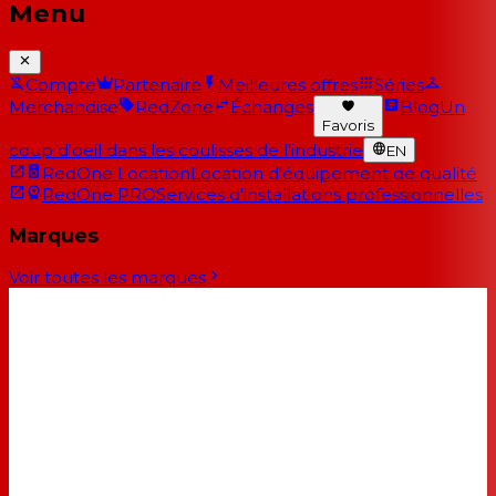
Menu
Compte
Partenaire
Meilleures offres
Séries
Merchandise
RedZone
Échanges
Blog
Un
Favoris
coup d'oeil dans les coulisses de l'industrie
EN
RedOne Location
Location d'équipement de qualité
RedOne PRO
Services d'installations professionnelles
Marques
Voir toutes les marques