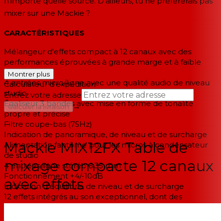
n'importe quelle source. D'ailleurs, tu ne préfèrerais pas
mixer sur une Mackie ?
CARACTÉRISTIQUES
Mélangeur d'effets compact à 12 canaux avec des
performances éprouvées à grande marge et à faible
bruit
Montrer plus
4 entrées micro/ligne avec une qualité audio de niveau
Calculateur d'expédition
studio
Entrez votre adresse
Égaliseur 3 bandes avec mise en forme de tonalité
→
Calculer la livraison
propre et précise
Filtre coupe-bas (75Hz)
--
Indication de panoramique, de niveau et de surcharge
Mackie MIX12FX Table de
Alimentation fantôme pour les micros à condensateur
de studio
mixage compacte 12 canaux
4 entrées ligne stéréo 6,35 mm
Fonctionnement +4/-10dB
avec effets
Indication d'équilibre, de niveau et de surcharge
12 effets intégrés au son exceptionnel, dont des
réverbérations, des chœurs et des retards
Entrées/sorties RCA stéréo dédiées pour la lecture ou