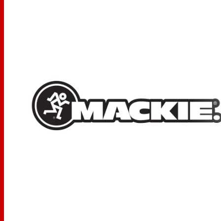
l'enregistrement
Fader de 60 mm pour les sorties Main L/R
Sorties casque et salle de contrôle stéréo
Conception robuste et fiable conçue pour durer
Extrêmement compact et portable