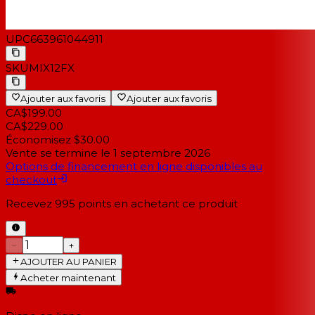
UPC
663961044911
SKU
MIX12FX
Ajouter aux favoris
Ajouter aux favoris
CA$199.00
CA$229.00
Économisez $30.00
Vente se termine le
1 septembre 2026
Options de financement en ligne disponibles au
checkout
Recevez
995
points en achetant ce produit
−
+
AJOUTER AU PANIER
Acheter maintenant