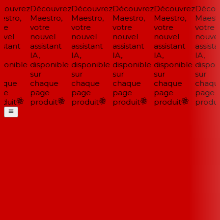
ouvrez
Découvrez
Découvrez
Découvrez
Découvrez
Découv
stro,
Maestro,
Maestro,
Maestro,
Maestro,
Maestro
re
votre
votre
votre
votre
votre
vel
nouvel
nouvel
nouvel
nouvel
nouvel
stant
assistant
assistant
assistant
assistant
assistan
IA,
IA,
IA,
IA,
IA,
ponible
disponible
disponible
disponible
disponible
disponi
sur
sur
sur
sur
sur
que
chaque
chaque
chaque
chaque
chaque
e
page
page
page
page
page
duit
produit
produit
produit
produit
produit