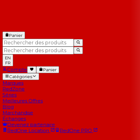
Panier
EN
FR
Compte
Panier
Catégories
Marques
RedZone
Séries
Meilleures Offres
Blog
Marchandise
Échanges
Devenez partenaire
RedOne
Location
RedOne
PRO