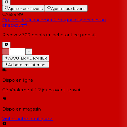
Ajouter aux favoris
Ajouter aux favoris
CA$59.99
Options de financement en ligne disponibles au
checkout
Recevez
300
points en achetant ce produit
−
+
AJOUTER AU PANIER
Acheter maintenant
Dispo en ligne
Généralement 1-2 jours
avant l'envoi
Dispo en magasin
Visiter notre boutique
↗