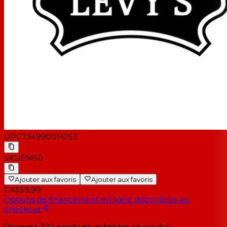
UPC
734990014753
SKU
EM50
Ajouter aux favoris
Ajouter aux favoris
CA$59.99
Options de financement en ligne disponibles au
checkout
Recevez
300
points en achetant ce produit