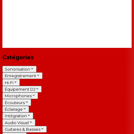
Catégories
Sonorisation
Enregistrement
Hi-Fi
Équipement DJ
Microphones
Écouteurs
Éclairage
Intégration
Audio Visuel
Guitares & Basses