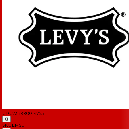
UPC
734990014753
SKU
EM50