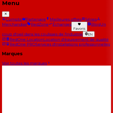
Menu
Compte
Partenaire
Meilleures offres
Séries
Merchandise
RedZone
Échanges
Blog
Un
Favoris
coup d'oeil dans les coulisses de l'industrie
EN
RedOne Location
Location d'équipement de qualité
RedOne PRO
Services d'installations professionnelles
Marques
Voir toutes les marques