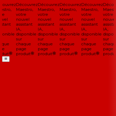
ouvrez
Découvrez
Découvrez
Découvrez
Découvrez
Découv
stro,
Maestro,
Maestro,
Maestro,
Maestro,
Maestr
re
votre
votre
votre
votre
votre
vel
nouvel
nouvel
nouvel
nouvel
nouvel
stant
assistant
assistant
assistant
assistant
assistan
IA,
IA,
IA,
IA,
IA,
ponible
disponible
disponible
disponible
disponible
disponi
sur
sur
sur
sur
sur
que
chaque
chaque
chaque
chaque
chaqu
ge
page
page
page
page
page
duit
produit
produit
produit
produit
produit