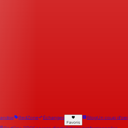
andise
RedZone
Échanges
Blog
Un coup d'oeil 
Favoris