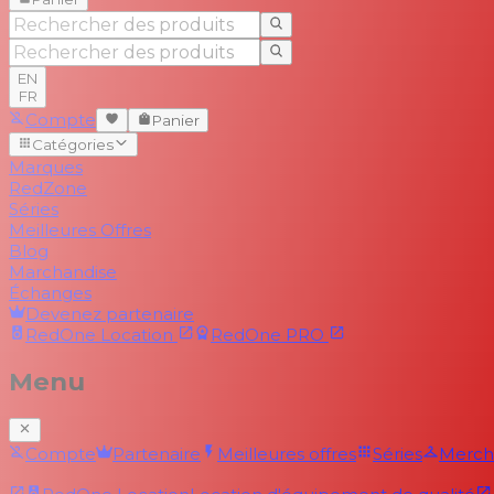
EN
FR
Compte
Panier
Catégories
Marques
RedZone
Séries
Meilleures Offres
Blog
Marchandise
Échanges
Devenez partenaire
RedOne
Location
RedOne
PRO
Menu
Compte
Partenaire
Meilleures offres
Séries
Merch