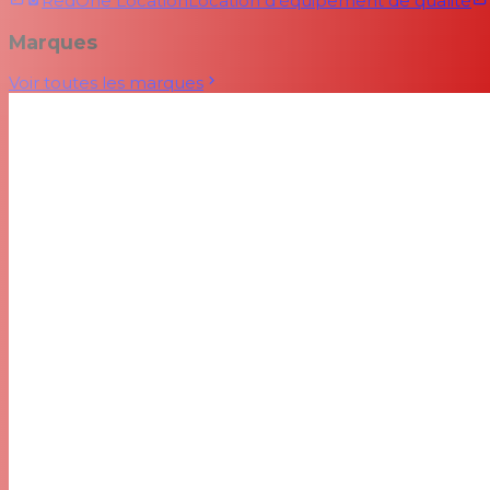
RedOne Location
Location d'équipement de qualité
Marques
Voir toutes les marques