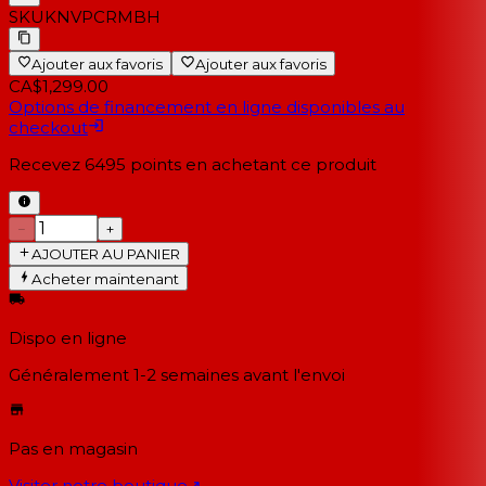
SKU
KNVPCRMBH
Ajouter aux favoris
Ajouter aux favoris
CA$1,299.00
Options de financement en ligne disponibles au
checkout
Recevez
6495
points en achetant ce produit
−
+
AJOUTER AU PANIER
Acheter maintenant
Dispo en ligne
Généralement 1-2 semaines
avant l'envoi
Pas en magasin
Visiter notre boutique
↗