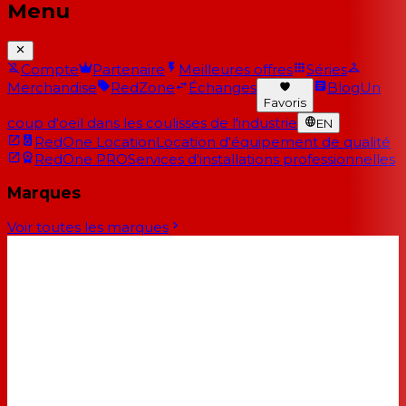
Menu
Compte
Partenaire
Meilleures offres
Séries
Merchandise
RedZone
Échanges
Blog
Un
Favoris
coup d'oeil dans les coulisses de l'industrie
EN
RedOne Location
Location d'équipement de qualité
RedOne PRO
Services d'installations professionnelles
Marques
Voir toutes les marques