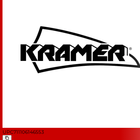
UPC
711106146553