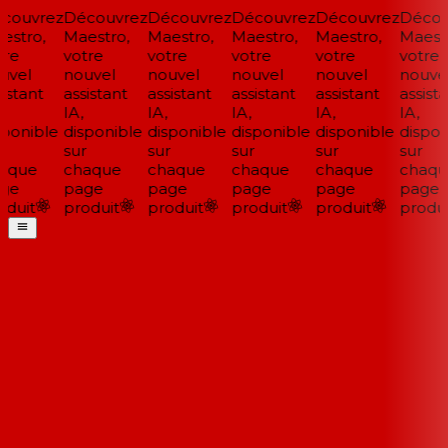
couvrez
Découvrez
Découvrez
Découvrez
Découvrez
Décou
stro,
Maestro,
Maestro,
Maestro,
Maestro,
Maestr
re
votre
votre
votre
votre
votre
vel
nouvel
nouvel
nouvel
nouvel
nouvel
istant
assistant
assistant
assistant
assistant
assista
IA,
IA,
IA,
IA,
IA,
ponible
disponible
disponible
disponible
disponible
disponi
sur
sur
sur
sur
sur
aque
chaque
chaque
chaque
chaque
chaqu
ge
page
page
page
page
page
duit
produit
produit
produit
produit
produi