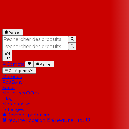
Panier
EN
FR
Compte
Panier
Catégories
Marques
RedZone
Séries
Meilleures Offres
Blog
Marchandise
Échanges
Devenez partenaire
RedOne
Location
RedOne
PRO