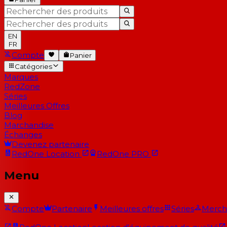
EN
FR
Compte
Panier
Catégories
Marques
RedZone
Séries
Meilleures Offres
Blog
Marchandise
Échanges
Devenez partenaire
RedOne
Location
RedOne
PRO
Menu
Compte
Partenaire
Meilleures offres
Séries
Merch