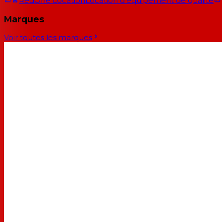
RedOne Location
Location d'équipement de qualité
Marques
Voir toutes les marques