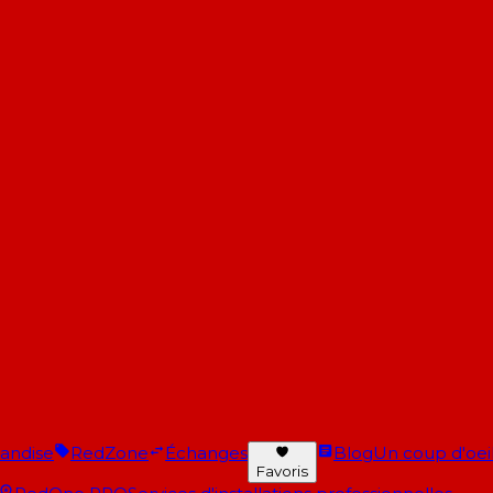
andise
RedZone
Échanges
Blog
Un coup d'oeil 
Favoris