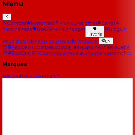
Menu
Compte
Partenaire
Meilleures offres
Séries
Merchandise
RedZone
Échanges
Blog
Un
Favoris
coup d'oeil dans les coulisses de l'industrie
EN
RedOne Location
Location d'équipement de qualité
RedOne PRO
Services d'installations professionnelles
Marques
Voir toutes les marques