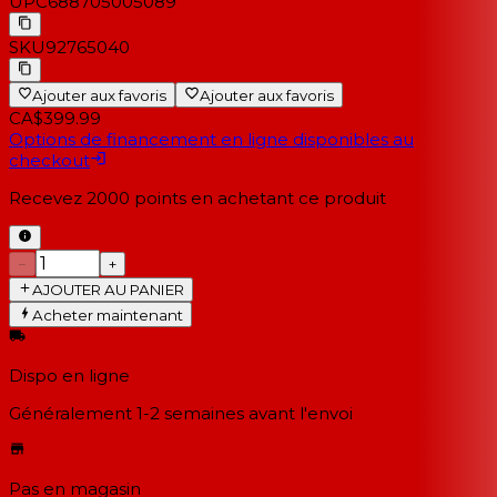
UPC
688705005089
SKU
92765040
Ajouter aux favoris
Ajouter aux favoris
CA$399.99
Options de financement en ligne disponibles au
checkout
Recevez
2000
points en achetant ce produit
−
+
AJOUTER AU PANIER
Acheter maintenant
Dispo en ligne
Généralement 1-2 semaines
avant l'envoi
Pas en magasin