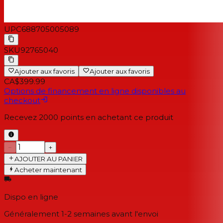
UPC
688705005089
SKU
92765040
Ajouter aux favoris
Ajouter aux favoris
CA$399.99
Options de financement en ligne disponibles au
checkout
Recevez
2000
points en achetant ce produit
−
+
AJOUTER AU PANIER
Acheter maintenant
Dispo en ligne
Généralement 1-2 semaines
avant l'envoi