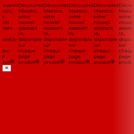
ouvrez
Découvrez
Découvrez
Découvrez
Découvrez
Découv
stro,
Maestro,
Maestro,
Maestro,
Maestro,
Maestr
re
votre
votre
votre
votre
votre
vel
nouvel
nouvel
nouvel
nouvel
nouvel
stant
assistant
assistant
assistant
assistant
assistan
IA,
IA,
IA,
IA,
IA,
ponible
disponible
disponible
disponible
disponible
disponi
sur
sur
sur
sur
sur
que
chaque
chaque
chaque
chaque
chaqu
ge
page
page
page
page
page
duit
produit
produit
produit
produit
produit