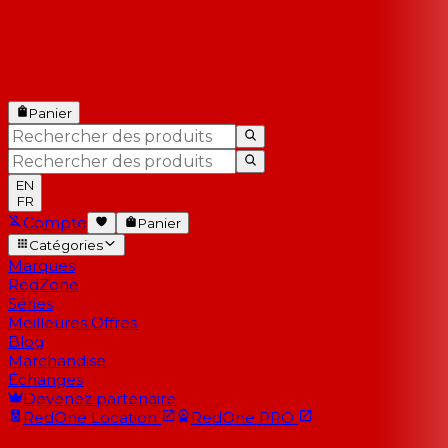
Panier
EN
FR
Compte
Panier
Catégories
Marques
RedZone
Séries
Meilleures Offres
Blog
Marchandise
Échanges
Devenez partenaire
RedOne
Location
RedOne
PRO