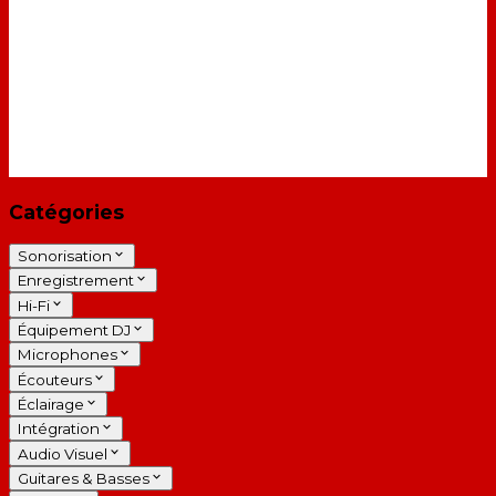
Catégories
Sonorisation
Enregistrement
Hi-Fi
Équipement DJ
Microphones
Écouteurs
Éclairage
Intégration
Audio Visuel
Guitares & Basses