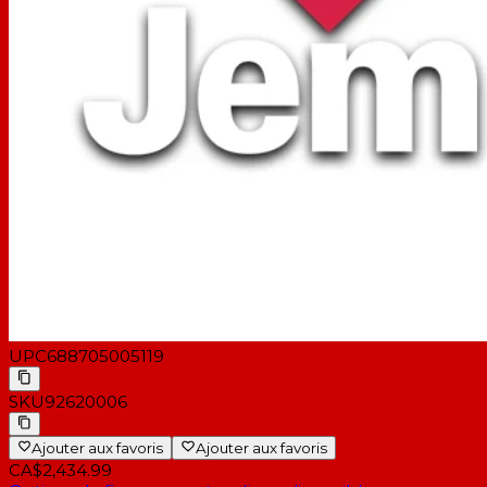
UPC
688705005119
SKU
92620006
Ajouter aux favoris
Ajouter aux favoris
CA$2,434.99