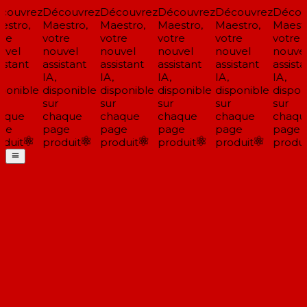
ouvrez
Découvrez
Découvrez
Découvrez
Découvrez
Découv
stro,
Maestro,
Maestro,
Maestro,
Maestro,
Maestr
re
votre
votre
votre
votre
votre
vel
nouvel
nouvel
nouvel
nouvel
nouvel
istant
assistant
assistant
assistant
assistant
assista
IA,
IA,
IA,
IA,
IA,
ponible
disponible
disponible
disponible
disponible
disponi
sur
sur
sur
sur
sur
aque
chaque
chaque
chaque
chaque
chaqu
ge
page
page
page
page
page
duit
produit
produit
produit
produit
produit