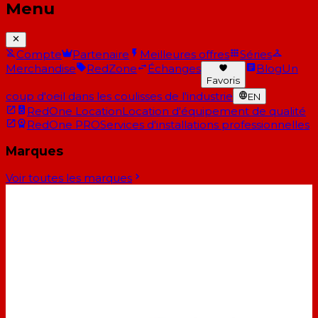
Menu
Compte
Partenaire
Meilleures offres
Séries
Merchandise
RedZone
Échanges
Blog
Un
Favoris
coup d'oeil dans les coulisses de l'industrie
EN
RedOne Location
Location d'équipement de qualité
RedOne PRO
Services d'installations professionnelles
Marques
Voir toutes les marques