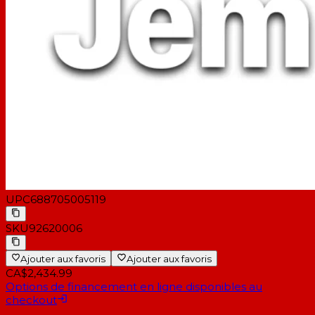
UPC
688705005119
SKU
92620006
Ajouter aux favoris
Ajouter aux favoris
CA$2,434.99
Options de financement en ligne disponibles au
checkout