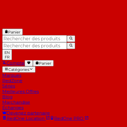
Panier
EN
FR
Compte
Panier
Catégories
Marques
RedZone
Séries
Meilleures Offres
Blog
Marchandise
Échanges
Devenez partenaire
RedOne
Location
RedOne
PRO