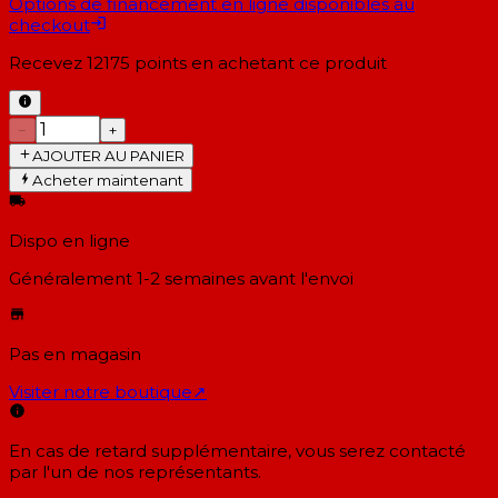
Options de financement en ligne disponibles au
checkout
Recevez
12175
points en achetant ce produit
−
+
AJOUTER AU PANIER
Acheter maintenant
Dispo en ligne
Généralement 1-2 semaines
avant l'envoi
Pas en magasin
Visiter notre boutique
↗
En cas de retard supplémentaire, vous serez contacté
par l'un de nos représentants.