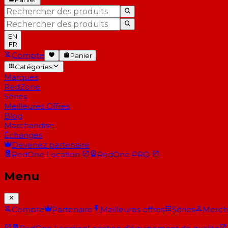
EN
FR
Compte
Panier
Catégories
Marques
RedZone
Séries
Meilleures Offres
Blog
Marchandise
Échanges
Devenez partenaire
RedOne
Location
RedOne
PRO
Menu
Compte
Partenaire
Meilleures offres
Séries
Merch