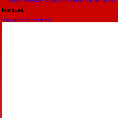
RedOne Location
Location d'équipement de qualité
Marques
Voir toutes les marques