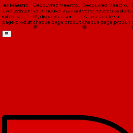
ez Maestro,
Découvrez Maestro,
Découvrez Maestro,
D
uvel assistant
votre nouvel assistant
votre nouvel assistant
vo
nible sur
IA, disponible sur
IA, disponible sur
IA
page produit
chaque page produit
chaque page produit
c