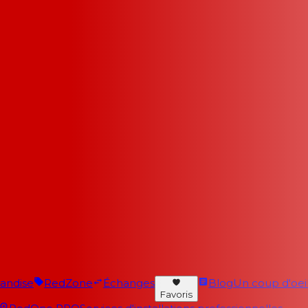
andise
RedZone
Échanges
Blog
Un coup d'oeil 
Favoris